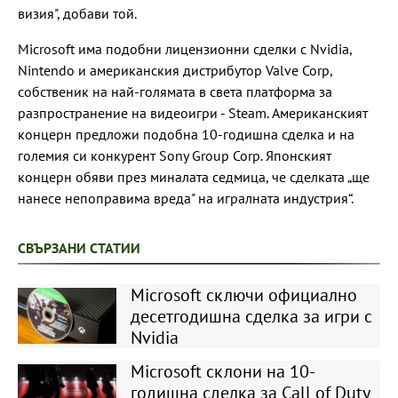
визия", добави той.
Microsoft има подобни лицензионни сделки с Nvidia,
Nintendo и американския дистрибутор Valve Corp,
собственик на най-голямата в света платформа за
разпространение на видеоигри - Steam. Американският
концерн предложи подобна 10-годишна сделка и на
големия си конкурент Sony Group Corp. Японският
концерн обяви през миналата седмица, че сделката „ще
нанесе непоправима вреда" на игралната индустрия“.
СВЪРЗАНИ СТАТИИ
Microsoft сключи официално
десетгодишна сделка за игри с
Nvidia
Microsoft склони на 10-
годишна сделка за Call of Duty