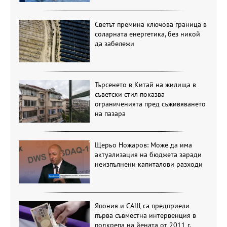
Светът премина ключова граница в
соларната енергетика, без никой
да забележи
Търсенето в Китай на жилища в
съветски стил показва
ограниченията пред съживяването
на пазара
Щерьо Ножаров: Може да има
актуализация на бюджета заради
неизпълнени капиталови разходи
Япония и САЩ са предприели
първа съвместна интервенция в
подкрепа на йената от 2011 г.