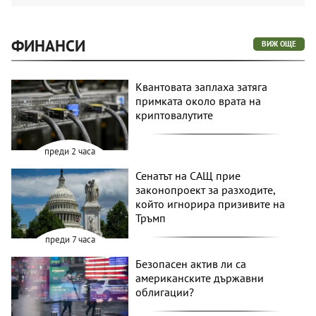
ФИНАНСИ
ВИЖ ОЩЕ
Квантовата заплаха затяга
примката около врата на
криптовалутите
преди 2 часа
Сенатът на САЩ прие
законопроект за разходите,
който игнорира призивите на
Тръмп
преди 7 часа
Безопасен актив ли са
американските държавни
облигации?