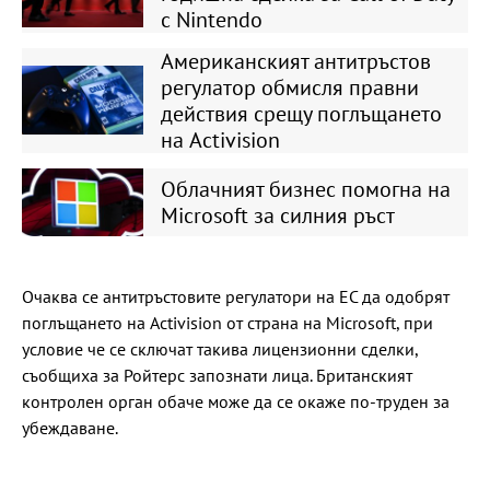
с Nintendo
Американският антитръстов
регулатор обмисля правни
действия срещу поглъщането
на Activision
Облачният бизнес помогна на
Microsoft за силния ръст
Очаква се антитръстовите регулатори на ЕС да одобрят
поглъщането на Activision от страна на Microsoft, при
условие че се сключат такива лицензионни сделки,
съобщиха за Ройтерс запознати лица. Британският
контролен орган обаче може да се окаже по-труден за
убеждаване.