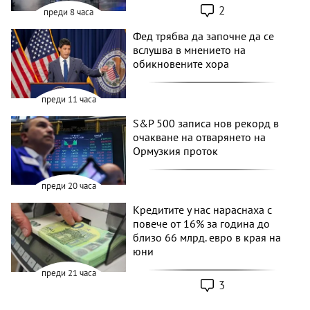
2
преди 8 часа
Фед трябва да започне да се
вслушва в мнението на
обикновените хора
преди 11 часа
S&P 500 записа нов рекорд в
очакване на отварянето на
Ормузкия проток
преди 20 часа
Кредитите у нас нараснаха с
повече от 16% за година до
близо 66 млрд. евро в края на
юни
преди 21 часа
3