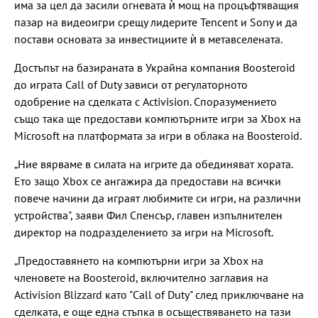
има за цел да засили огневата ѝ мощ на процъфтяващия
пазар на видеоигри срещу лидерите Tencent и Sony и да
постави основата за инвестициите ѝ в метавселената.
Достъпът на базираната в Украйна компания Boosteroid
до играта Call of Duty зависи от регулаторното
одобрение на сделката с Activision. Споразумението
също така ще предостави компютърните игри за Xbox на
Microsoft на платформата за игри в облака на Boosteroid.
„Ние вярваме в силата на игрите да обединяват хората.
Ето защо Xbox се ангажира да предостави на всички
повече начини да играят любимите си игри, на различни
устройства", заяви Фил Спенсър, главен изпълнителен
директор на подразделението за игри на Microsoft.
„Предоставянето на компютърни игри за Xbox на
членовете на Boosteroid, включително заглавия на
Activision Blizzard като "Call of Duty" след приключване на
сделката, е още една стъпка в осъществяването на тази