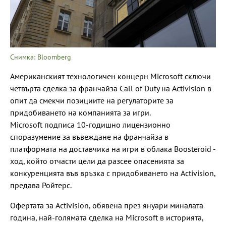
Снимка: Bloomberg
Американският технологичен концерн Microsoft сключи
четвърта сделка за франчайза Call of Duty на Activision в
опит да смекчи позициите на регулаторите за
придобиването на компанията за игри.
Microsoft подписа 10-годишно лицензионно
споразумение за въвеждане на франчайза в
платформата на доставчика на игри в облака Boosteroid -
ход, който отчасти цели да разсее опасенията за
конкуренцията във връзка с придобиването на Activision,
предава Ройтерс.
Офертата за Activision, обявена през януари миналата
година, най-голямата сделка на Microsoft в историята,