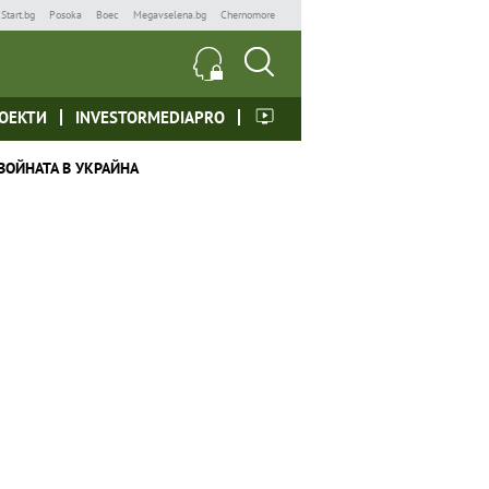
Start.bg
Posoka
Boec
Megavselena.bg
Chernomore
ОЕКТИ
INVESTORMEDIAPRO
ВОЙНАТА В УКРАЙНА