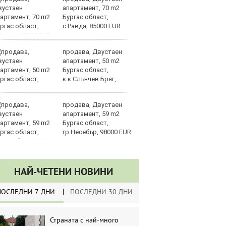
апартамент, 70 m2
съ
Бургас област,
би
с.Равда, 85000 EUR
продава, Двустаен
Та
апартамент, 50 m2
пр
Бургас област,
по
к.к.Слънчев Бряг,
8000 EUR
продава, Двустаен
К
апартамент, 59 m2
Ев
Бургас област,
с
гр.Несебър, 98000 EUR
ш
НАЙ-ЧЕТЕНИ НОВИНИ
ПОСЛЕДНИ 7 ДНИ
ПОСЛЕДНИ 30 ДНИ
Страната с най-много