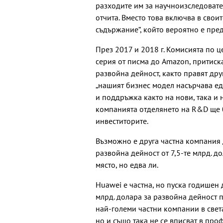
разходите им за научноизследовате
отчита. Вместо това включва в свои
съдържание“, който вероятно е пре
През 2017 и 2018 г. Комисията по 
серия от писма до Amazon, притиск
развойна дейност, както правят дру
„нашият бизнес модел насърчава е
и поддръжка както на нови, така и 
компанията отделянето на R&D ще 
инвеститорите.
Възможно е друга частна компания 
развойна дейност от 7,5-те млрд. до
място, но едва ли.
Huawei е частна, но пуска годишен д
млрд. долара за развойна дейност пр
най-големи частни компании в свет
но и също така не се вписват в пр