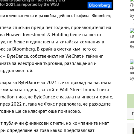
горещо време в
голямата част от
оизследователска и развойна дейност. Графика: Bloomberg
България
т тези списъци преди пет години, производителят на
Еврото леко отстъпва
ва Huawei Investment & Holding беше на шесто
на долара
 тук, но беше и единствената китайска компания в
с за Bloomberg. В крайна сметка към него се
11
 – ByteDance, собственикът на WeChat и гейминг
Без ток във Варна на 6
ирмата за електронна търговия, разплащания и
август 2026
ng, допълва той.
олара за ByteDance за 2021 г. е от доклад на частната
миналата година, за който Wall Street Journal писа
mation писа, че ByteDance е казала на инвеститорите,
през 2022 г., така че Фокс предполага, че разходите
година ще се класират още по-високо.
от публични финансови отчети, но компаниите имат
при определяне на това какво представляват