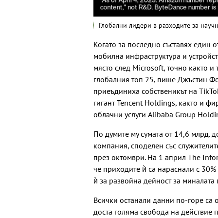
Глобални лидери в разходите за научн
Когато за последно съставях един о
мобилна инфраструктура и устройст
място след Microsoft, точно както и
глобалния топ 25, пише Джъстин Фок
приеъдиниха собственикът на TikTok
гигант Tencent Holdings, както и ф
облачни услуги Alibaba Group Holdi
По думите му сумата от 14,6 млрд. д
компания, споделен със служителите 
през октомври. На 1 април The Infor
че приходите ѝ са нараснали с 30% 
ѝ за развойна дейност за миналата 
Всички останали данни по-горе са 
доста голяма свобода на действие 