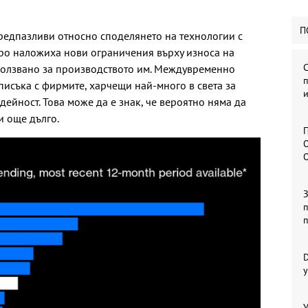
П
редпазливи относно споделянето на технологии с
ро наложиха нови ограничения върху износа на
олзвано за производството им. Междувременно
п
писъка с фирмите, харчещи най-много в света за
и
ейност. Това може да е знак, че вероятно няма да
и още дълго.
П
О
п
у
У