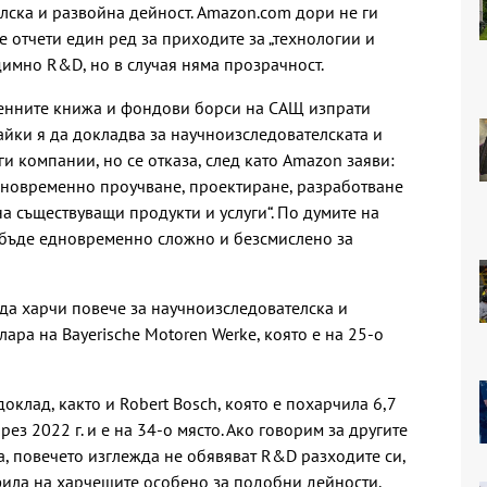
лска и развойна дейност. Amazon.com дори не ги
те отчети един ред за приходите за „технологии и
димно R&D, но в случая няма прозрачност.
ценните книжа и фондови борси на САЩ изпрати
айки я да докладва за научноизследователската и
ги компании, но се отказа, след като Amazon заяви:
дновременно проучване, проектиране, разработване
на съществуващи продукти и услуги“. По думите на
бъде едновременно сложно и безсмислено за
да харчи повече за научноизследователска и
лара на Bayerische Motoren Werke, която е на 25-о
оклад, както и Robert Bosch, която е похарчила 6,7
ез 2022 г. и е на 34-о място. Ако говорим за другите
а, повечето изглежда не обявяват R&D разходите си,
офила на харчещите особено за подобни дейности.