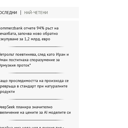
ОСЛЕДНИ
НАЙ-ЧЕТЕНИ
Commerzbank отчете 94% ръст на
ечалбата, започва ново обратно
зкупуване за 1,2 млрд. евро
етролът поевтинява, след като Иран и
ман постигнаха споразумение за
Ормузкия проток*
Защо проследимостта на произхода се
ревръща в стандарт при натуралните
продукти
DeepSeek планира значително
величение на цените за AI моделите си
крайна има нова цел в руския тил -