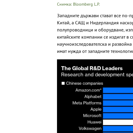
Снимка: Bloomberg L.P.
Западните държави стават все по-п
Китай, а САЩ и Нидерландия наско
полупроводници и оборудване, изп
китайските компании се издигат в с
научноизследователска и развойна д
имат нужда от западните технологи