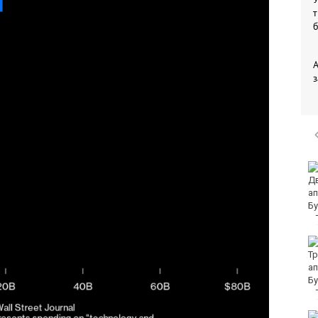
т
з
Хванаха мъж, който
повредил климатик на
търговски обект във
Варна
Три пункта за
раздаване на
минерална вода и
днес във Варна
Жълт код за опасно