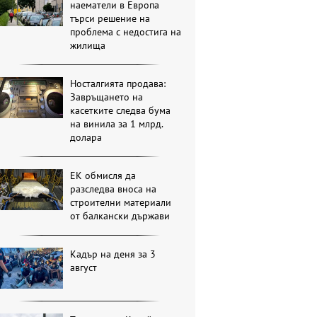
наематели в Европа
търси решение на
проблема с недостига на
жилища
Носталгията продава:
Завръщането на
касетките следва бума
на винила за 1 млрд.
долара
ЕК обмисля да
разследва вноса на
строителни материали
от балкански държави
Кадър на деня за 3
август