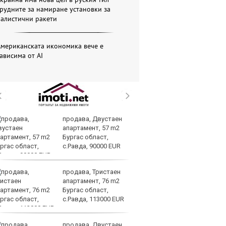
рудните за намиране установки за
балистични ракети
Американската икономика вече е
ависима от АІ
продава, Двустаен
З
апартамент, 57 m2
$4
Бургас област,
за
с.Равда, 90000 EUR
продава, Тристаен
Ки
апартамент, 76 m2
пр
Бургас област,
пр
с.Равда, 113000 EUR
Тр
продава, Двустаен
В