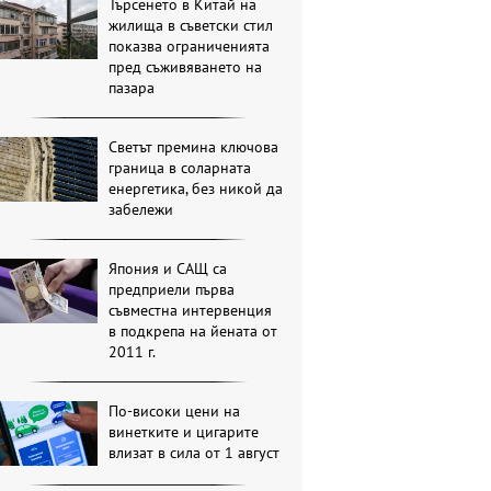
Търсенето в Китай на
жилища в съветски стил
показва ограниченията
пред съживяването на
пазара
Светът премина ключова
граница в соларната
енергетика, без никой да
забележи
Япония и САЩ са
предприели първа
съвместна интервенция
в подкрепа на йената от
2011 г.
По-високи цени на
винетките и цигарите
влизат в сила от 1 август