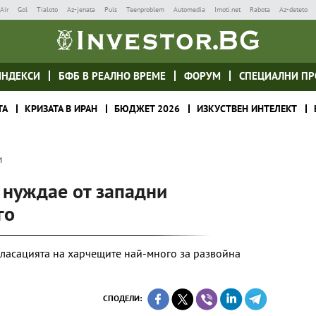
Air
Gol
Tialoto
Az-jenata
Puls
Teenproblem
Automedia
Imoti.net
Rabota
Az-deteto
ИНДЕКСИ
БФБ В РЕАЛНО ВРЕМЕ
ФОРУМ
СПЕЦИАЛНИ ПР
ТА
КРИЗАТА В ИРАН
БЮДЖЕТ 2026
ИЗКУСТВЕН ИНТЕЛЕКТ
И
 нуждае от западни
го
класацията на харчещите най-много за развойна
СПОДЕЛИ: