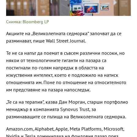
Снимка: Bloomberg LP
Акциите на „Великолепната седморка“ започват да се
разминават, пише Wall Street Journal.
Те не са напът да поемат в съвсем различни посоки, но
някои от технологичните гиганти на пазара са
постигнали по-голям напредък в областта на
изкуствения интелект, което е подложило на натиск
отношенията им. Поне по отношение на относителното
им представяне на пазара напоследък.
„Те са на терапия“, казва Дан Морган, старши портфолио
мениджър в компанията Synovus Trust, за
разминаващите се пътища на Великолепната седморка.
Amazon.com, Alphabet, Apple, Meta Platforms, Microsoft,
Nvidia и Tesla доминираха на фондовия пазар през