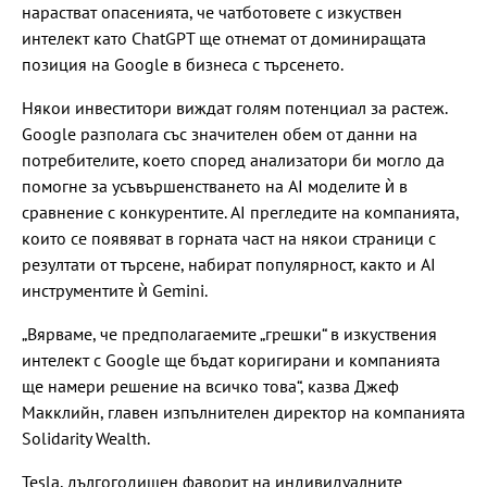
нарастват опасенията, че чатботовете с изкуствен
интелект като ChatGPT ще отнемат от доминиращата
позиция на Google в бизнеса с търсенето.
Някои инвеститори виждат голям потенциал за растеж.
Google разполага със значителен обем от данни на
потребителите, което според анализатори би могло да
помогне за усъвършенстването на AI моделите ѝ в
сравнение с конкурентите. AI прегледите на компанията,
които се появяват в горната част на някои страници с
резултати от търсене, набират популярност, както и AI
инструментите ѝ Gemini.
„Вярваме, че предполагаемите „грешки“ в изкуствения
интелект с Google ще бъдат коригирани и компанията
ще намери решение на всичко това“, казва Джеф
Макклийн, главен изпълнителен директор на компанията
Solidarity Wealth.
Tesla, дългогодишен фаворит на индивидуалните