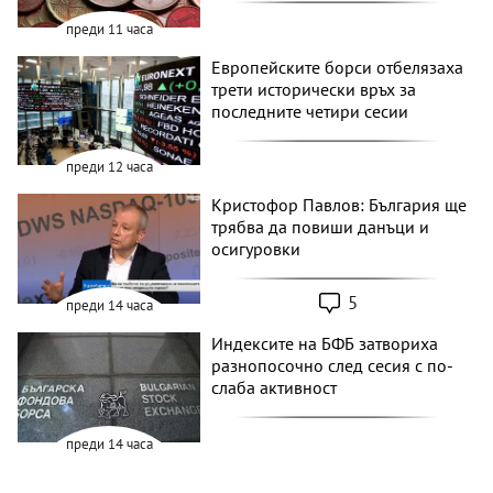
преди 11 часа
Европейските борси отбелязаха
трети исторически връх за
последните четири сесии
преди 12 часа
Кристофор Павлов: България ще
трябва да повиши данъци и
осигуровки
5
преди 14 часа
Индексите на БФБ затвориха
разнопосочно след сесия с по-
слаба активност
преди 14 часа