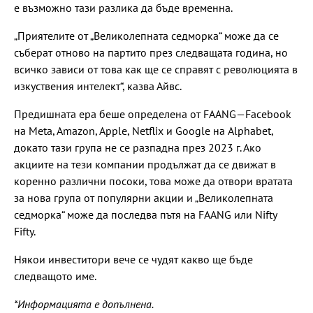
е възможно тази разлика да бъде временна.
„Приятелите от „Великолепната седморка“ може да се
съберат отново на партито през следващата година, но
всичко зависи от това как ще се справят с революцията в
изкуствения интелект“, казва Айвс.
Предишната ера беше определена от FAANG—Facebook
на Meta, Amazon, Apple, Netflix и Google на Alphabet,
докато тази група не се разпадна през 2023 г. Ако
акциите на тези компании продължат да се движат в
коренно различни посоки, това може да отвори вратата
за нова група от популярни акции и „Великолепната
седморка“ може да последва пътя на FAANG или Nifty
Fifty.
Някои инвеститори вече се чудят какво ще бъде
следващото име.
*Информацията е допълнена.