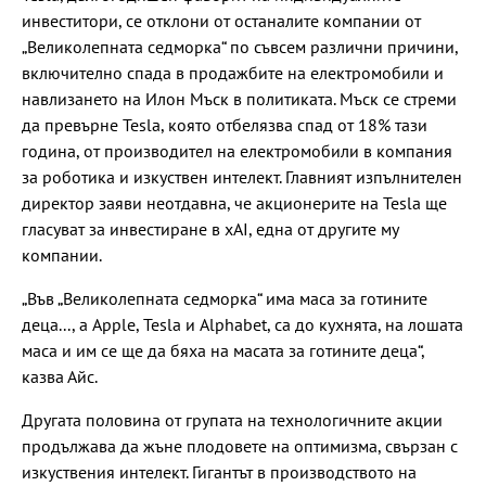
инвеститори, се отклони от останалите компании от
„Великолепната седморка“ по съвсем различни причини,
включително спада в продажбите на електромобили и
навлизането на Илон Мъск в политиката. Мъск се стреми
да превърне Tesla, която отбелязва спад от 18% тази
година, от производител на електромобили в компания
за роботика и изкуствен интелект. Главният изпълнителен
директор заяви неотдавна, че акционерите на Tesla ще
гласуват за инвестиране в xAI, една от другите му
компании.
„Във „Великолепната седморка“ има маса за готините
деца..., а Apple, Tesla и Alphabet, са до кухнята, на лошата
маса и им се ще да бяха на масата за готините деца“,
казва Айс.
Другата половина от групата на технологичните акции
продължава да жъне плодовете на оптимизма, свързан с
изкуствения интелект. Гигантът в производството на