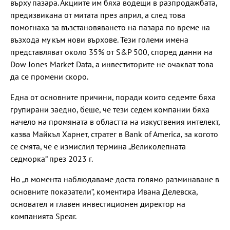
върху пазара. Акциите им бяха водещи в разпродажбата,
предизвикана от митата през април, а след това
помогнаха за възстановяването на пазара по време на
възхода му към нови върхове. Тези големи имена
представляват около 35% от S&P 500, според данни на
Dow Jones Market Data, а инвеститорите не очакват това
да се промени скоро.
Една от основните причини, поради които седемте бяха
групирани заедно, беше, че тези седем компании бяха
начело на промяната в областта на изкуствения интелект,
казва Майкъл Харнет, стратег в Bank of America, за когото
се смята, че е измислил термина „Великолепната
седморка“ през 2023 г.
Но „в момента наблюдаваме доста голямо разминаване в
основните показатели“, коментира Ивана Делевска,
основател и главен инвестиционен директор на
компанията Spear.