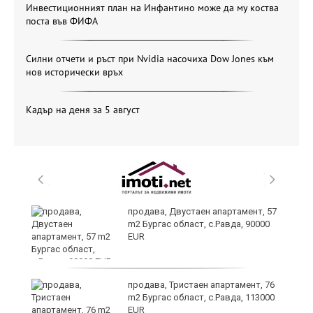
Инвестиционният план на Инфантино може да му коства
поста във ФИФА
Силни отчети и ръст при Nvidia насочиха Dow Jones към
нов исторически връх
Кадър на деня за 5 август
продава, Двустаен апартамент, 57
m2 Бургас област, с.Равда, 90000
EUR
ай
продава, Тристаен апартамент, 76
m2 Бургас област, с.Равда, 113000
EUR