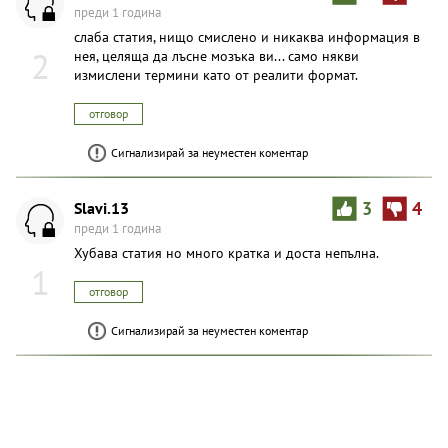
преди 1 година
слаба статия, нищо смислено и никаква информация в
2
нея, целяща да лъсне мозъка ви... само някви
измислени термини като от реалити формат.
отговор
Сигнализирай за неуместен коментар
Slavi.13
3
4
преди 1 година
Хубава статия но много кратка и доста непълна.
1
отговор
Сигнализирай за неуместен коментар