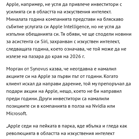
Apple, например, не успя да привлече инвеститори с
усилията си в областта на изкуствения интелект.
Миналата година компанията представи на бляскаво
събитие услугата си Apple Intelligence, но не успя да
изпълни обещанията си. Тя обяви, че ще сподели новини
за асистента си Siri, захранван с изкуствен интелект,
следващата година, което означава, че той може да не
излезе на пазара до края на 2026 г.
Морган от Synovus казва, че неотдавна е намалил
акциите си на Apple за първи път от години. Когато
клиент искал да направи дарение, той му препоръчал да
подари акции на Apple, нещо, което не би направил
преди години. Други инвеститори са намалили
позициите си в компанията в полза на Nvidia или
Microsoft.
„Apple седи на пейката в парка, яде ябълка и гледа как
революцията в областта на изкуствения интелект