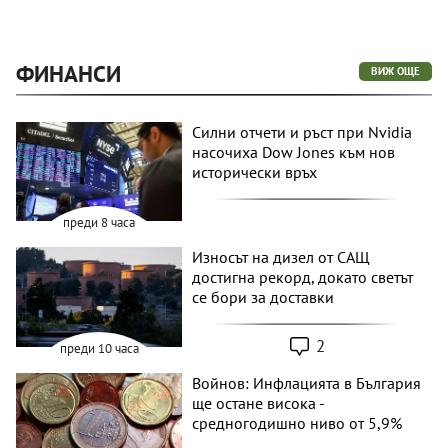
ФИНАНСИ
ВИЖ ОЩЕ
Силни отчети и ръст при Nvidia
насочиха Dow Jones към нов
исторически връх
преди 8 часа
Износът на дизел от САЩ
достигна рекорд, докато светът
се бори за доставки
2
преди 10 часа
Войнов: Инфлацията в България
ще остане висока -
средногодишно ниво от 5,9%