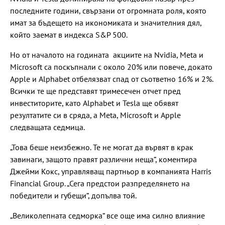
последните години, свързани от огромната роля, която
имат за бъдещето на икономиката и значителния дял,
който заемат в индекса S&P 500.
Но от началото на годината акциите на Nvidia, Meta и
Microsoft са поскъпнали с около 20% или повече, докато
Apple и Alphabet отбелязват спад от съответно 16% и 2%.
Всички те ще представят тримесечен отчет пред
инвеститорите, като Alphabet и Tesla ще обявят
резултатите си в сряда, а Meta, Microsoft и Apple
следващата седмица.
„Това беше неизбежно. Те не могат да вървят в крак
завинаги, защото правят различни неща“, коментира
Джейми Кокс, управляващ партньор в компанията Harris
Financial Group. „Сега предстои разпределянето на
победители и губещи“, допълва той.
„Великолепната седморка“ все още има силно влияние