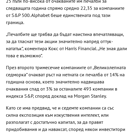
25 пъти по-висока от очакваните им печалби за
следващата година спрямо средно 22,35 за компаниите
от S&P 500. Alphabet беше единствената под тази
граница.
„Печалбите ще трябва да бъдат наистина впечатляващи,
за да тласнат тези акции значително напред оттук-
нататък“, коментира Кокс от Harris Financial. „Не зная дали
това е възможно“.
През второто тримесечие компаниите от „Великолепната
седморка“ очакват ръст на нетната си печалба от 14% на
годишна основа, което значително надвишава
очаквания спад от 3% за останалите 493 компании в
индекса S&P, според доклад на Morgan Stanley.
Като се има предвид, че и седемте компании са със
силна експозиция към изкуствения интелект, или
разполагат с достатъчно капитал, за да правят
придобивания и да наваксат, според някои инвеститори