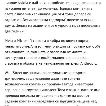
чипове Nvidia е най-яркият победител в надпреварата за
изкуствен интелект до момента. Първата компания в
света с пазарна капитализация от 4 трлн. долара се
отдели от „Великолепната седморка“ повече от всяка
друга. Цената на акциите ѝ се е утроила през последните
две години.
Meta и Microsoft също са в добра позиция според
инвеститорите. Amazon, чиито акции са поскъпнали с 3%
от началото на годината, е засегната от митата и
несигурността около тях. Компанията инвестира в
стартъпа в областта на изкуствения интелект Anthropic.
Wall Street ще анализира резултатите за второто
тримесечие, за да установи дали тези големи
технологични компании продължават да инвестират
сериозно в изкуствен интелект. Това е важно, като се има
предвид високата им оценка – акциите на шест от
седемте компании неотдавна се търгуваха на цена над