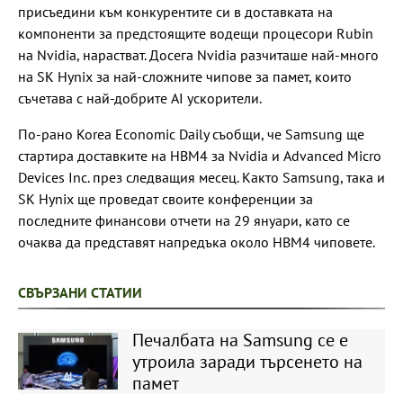
присъедини към конкурентите си в доставката на
компоненти за предстоящите водещи процесори Rubin
на Nvidia, нарастват. Досега Nvidia разчиташе най-много
на SK Hynix за най-сложните чипове за памет, които
съчетава с най-добрите AI ускорители.
По-рано Korea Economic Daily съобщи, че Samsung ще
стартира доставките на HBM4 за Nvidia и Advanced Micro
Devices Inc. през следващия месец. Както Samsung, така и
SK Hynix ще проведат своите конференции за
последните финансови отчети на 29 януари, като се
очаква да представят напредъка около HBM4 чиповете.
СВЪРЗАНИ СТАТИИ
Печалбата на Samsung се е
утроила заради търсенето на
памет