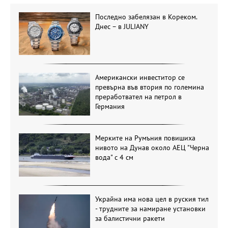
Последно забелязан в Кореком.
Днес – в JULIANY
Американски инвеститор се
превърна във втория по големина
преработвател на петрол в
Германия
Мерките на Румъния повишиха
нивото на Дунав около АЕЦ "Черна
вода" с 4 см
Украйна има нова цел в руския тил
- трудните за намиране установки
за балистични ракети