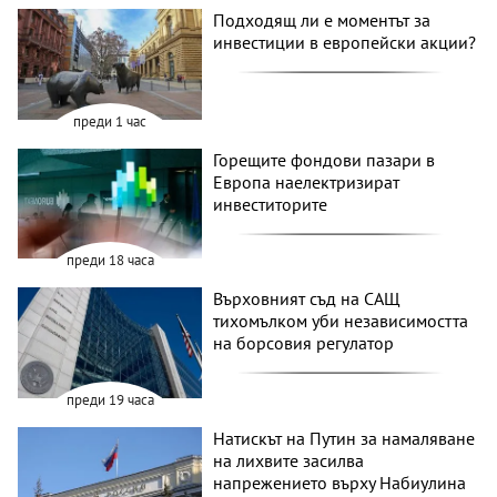
Подходящ ли е моментът за
инвестиции в европейски акции?
преди 1 час
Горещите фондови пазари в
Европа наелектризират
инвеститорите
преди 18 часа
Върховният съд на САЩ
тихомълком уби независимостта
на борсовия регулатор
преди 19 часа
Натискът на Путин за намаляване
на лихвите засилва
напрежението върху Набиулина