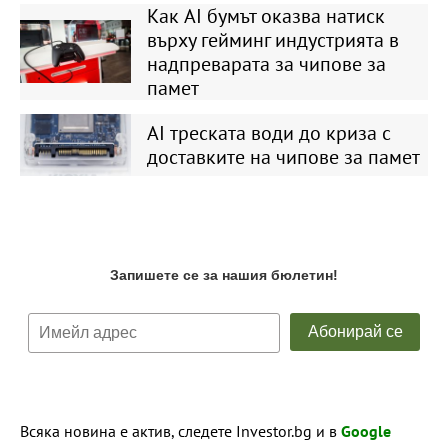
Как AI бумът оказва натиск
върху гейминг индустрията в
надпреварата за чипове за
памет
AI треската води до криза с
доставките на чипове за памет
Всяка новина е актив, следете Investor.bg и в
Google