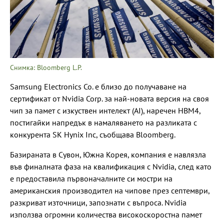
Снимка: Bloomberg L.P.
Samsung Electronics Co. е близо до получаване на
сертификат от Nvidia Corp. за най-новата версия на своя
чип за памет с изкуствен интелект (AI), наречен HBM4,
постигайки напредък в намаляването на разликата с
конкурента SK Hynix Inc, съобщава Bloomberg.
Базираната в Сувон, Южна Корея, компания е навлязла
във финалната фаза на квалификация с Nvidia, след като
е предоставила първоначалните си мостри на
американския производител на чипове през септември,
разкриват източници, запознати с въпроса. Nvidia
използва огромни количества високоскоростна памет