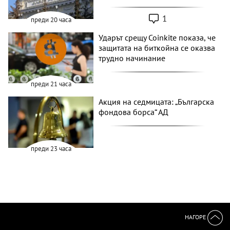
1
преди 20 часа
Ударът срещу Coinkite показа, че
защитата на биткойна се оказва
трудно начинание
преди 21 часа
Акция на седмицата: „Българска
фондова борса“ АД
преди 23 часа
НАГОРЕ