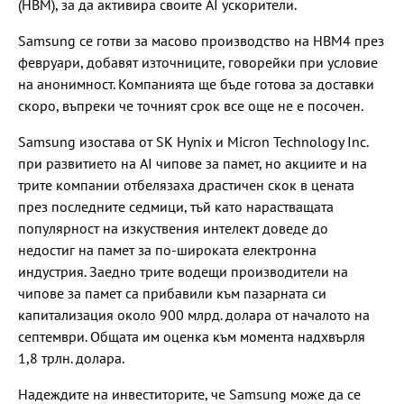
(HBM), за да активира своите AI ускорители.
Samsung се готви за масово производство на HBM4 през
февруари, добавят източниците, говорейки при условие
на анонимност. Компанията ще бъде готова за доставки
скоро, въпреки че точният срок все още не е посочен.
Samsung изостава от SK Hynix и Micron Technology Inc.
при развитието на AI чипове за памет, но акциите и на
трите компании отбелязаха драстичен скок в цената
през последните седмици, тъй като нарастващата
популярност на изкуствения интелект доведе до
недостиг на памет за по-широката електронна
индустрия. Заедно трите водещи производители на
чипове за памет са прибавили към пазарната си
капитализация около 900 млрд. долара от началото на
септември. Общата им оценка към момента надхвърля
1,8 трлн. долара.
Надеждите на инвеститорите, че Samsung може да се