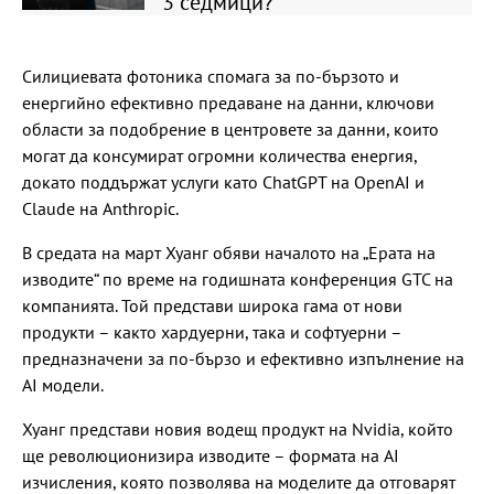
3 седмици?
Силициевата фотоника спомага за по-бързото и
енергийно ефективно предаване на данни, ключови
области за подобрение в центровете за данни, които
могат да консумират огромни количества енергия,
докато поддържат услуги като ChatGPT на OpenAI и
Claude на Anthropic.
В средата на март Хуанг обяви началото на „Ерата на
изводите“ по време на годишната конференция GTC на
компанията. Той представи широка гама от нови
продукти – както хардуерни, така и софтуерни –
предназначени за по-бързо и ефективно изпълнение на
AI модели.
Хуанг представи новия водещ продукт на Nvidia, който
ще революционизира изводите – формата на AI
изчисления, която позволява на моделите да отговарят