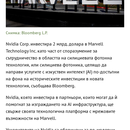
Снимка: Bloomberg L.P.
Nvidia Corp. инвестира 2 млрд. долара в Marvell
Technology Inc. като част от споразумение за
сътрудничество в областта на силициевата фотонна
технология, или силициева фотоника, целящо да
направи услугите с изкуствен интелект (AI) по-достъпни
на фона на историческите инвестиции в новата
технология, съобщава Bloomberg.
Nvidia, която инвестира в партньори, които могат да ѝ
помогнат за изграждането на AI инфраструктура, ще
свърже своята технологична платформа с мрежовите
възможности на Marvell.
Ускорителите на Nvidia са обединени за по-модерни