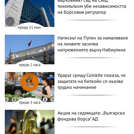
Върховният съд на САЩ
тихомълком уби независимостта
на борсовия регулатор
преди 51 мин.
Натискът на Путин за намаляване
на лихвите засилва
напрежението върху Набиулина
преди 2 часа
Ударът срещу Coinkite показа, че
защитата на биткойн се оказва
трудно начинание
преди 3 часа
Акция на седмицата: „Българска
фондова борса“ АД