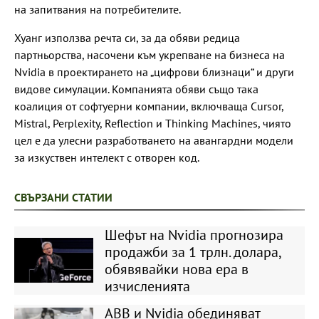
на запитвания на потребителите.
Хуанг използва речта си, за да обяви редица
партньорства, насочени към укрепване на бизнеса на
Nvidia в проектирането на „цифрови близнаци“ и други
видове симулации. Компанията обяви също така
коалиция от софтуерни компании, включваща Cursor,
Mistral, Perplexity, Reflection и Thinking Machines, чиято
цел е да улесни разработването на авангардни модели
за изкуствен интелект с отворен код.
СВЪРЗАНИ СТАТИИ
Шефът на Nvidia прогнозира
продажби за 1 трлн. долара,
обявявайки нова ера в
изчисленията
ABB и Nvidia обединяват