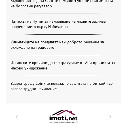
Върховният съд на САЩ тихомълком уби независимостта
на борсовия регулатор
Натискът на Путин за намаляване на лихвите засилва
напрежението върху Набиулина
Климатиците не предлагат най-доброто решение за
охлаждане на градовете
Истинските причини да се страхуваме от AI и оръжията за
масово унищожение
Ударът срещу Coinkite показа, че защитата на биткойн се
оказва трудно начинание