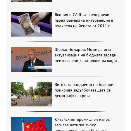
Япония и САЩ са предприели
първа съвместна интервенция в
подкрепа на йената от 2011 г.
Щерьо Ножаров: Може да има
актуализация на бюджета заради
неизпълнени капиталови разходи
Високата раждаемост в България
прикрива задълбочаващата се
демографска криза
Китайският промишлен износ
засилва натиска върху
производителите в Източна