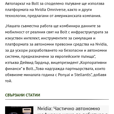
Автопаркът на Bolt за споделено пътуване ще използва
платформата на Nvidia Omniverse, както и други
технологии, предлагани от американската компания.
„Нашата съвместна работа ще комбинира данните за
мобилност от реалния свят на Bolt с инфраструктурата за
изкуствен интелект, инструментите за симулация и
платформата за автономни превозни средства на Nvidia,
за да ускори разработването на безопасни и автономни
системи, предназначени за европейските пътища“,
изтъква Дейвид Гарднър, вицепрезидент „Корпоративни
финанси“ в Bolt. „Това надгражда партньорствата, които
обявихме миналата година с Pony.ai и Stellantis“, добавя
той.
СВЪРЗАНИ СТАТИИ
Nvidia: Частично автономно