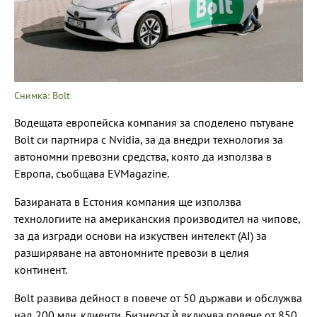
Снимка: Bolt
Водещата европейска компания за споделено пътуване
Bolt си партнира с Nvidia, за да внедри технология за
автономни превозни средства, която да използва в
Европа, съобщава EVMagazine.
Базираната в Естония компания ще използва
технологиите на американския производител на чипове,
за да изгради основи на изкуствен интелект (AI) за
разширяване на автономните превози в целия
континент.
Bolt развива дейност в повече от 50 държави и обслужва
над 200 млн. клиенти. Бизнесът ѝ включва повече от 850