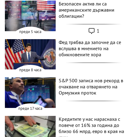
Безопасен актив ли са
американските държавни
облигации?
1
преди 5 часа
Фед трябва да започне да се
вслушва в мнението на
обикновените хора
преди 8 часа
S&P 500 записа нов рекорд в
очакване на отварянето на
Ормузкия проток
преди 17 часа
Кредитите у нас нараснаха с
повече от 16% за година до
близо 66 млрд. евро в края на