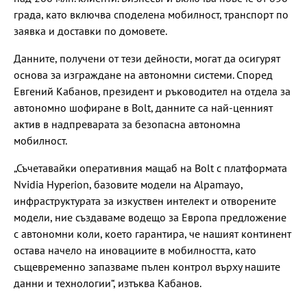
града, като включва споделена мобилност, транспорт по
заявка и доставки по домовете.
Данните, получени от тези дейности, могат да осигурят
основа за изграждане на автономни системи. Според
Евгений Кабанов, президент и ръководител на отдела за
автономно шофиране в Bolt, данните са най-ценният
актив в надпреварата за безопасна автономна
мобилност.
„Съчетавайки оперативния мащаб на Bolt с платформата
Nvidia Hyperion, базовите модели на Alpamayo,
инфраструктурата за изкуствен интелект и отворените
модели, ние създаваме водещо за Европа предложение
с автономни коли, което гарантира, че нашият континент
остава начело на иновациите в мобилността, като
същевременно запазваме пълен контрол върху нашите
данни и технологии“, изтъква Кабанов.