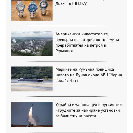
Днес – в JULIANY
Американски инвеститор се
превърна във втория по големина
преработвател на петрол в
Германия
Мерките на Румъния повишиха
нивото на Дунав около АЕЦ "Черна
вода" с 4 см
Украйна има нова цел в руския тил
- трудните за намиране установки
за балистични ракети