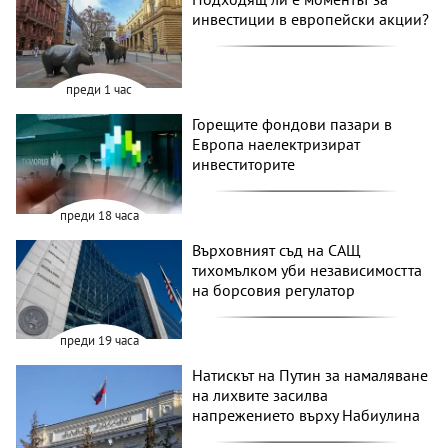
инвестиции в европейски акции?
преди 1 час
Горещите фондови пазари в
Европа наелектризират
инвеститорите
преди 18 часа
Върховният съд на САЩ
тихомълком уби независимостта
на борсовия регулатор
преди 19 часа
Натискът на Путин за намаляване
на лихвите засилва
напрежението върху Набиулина