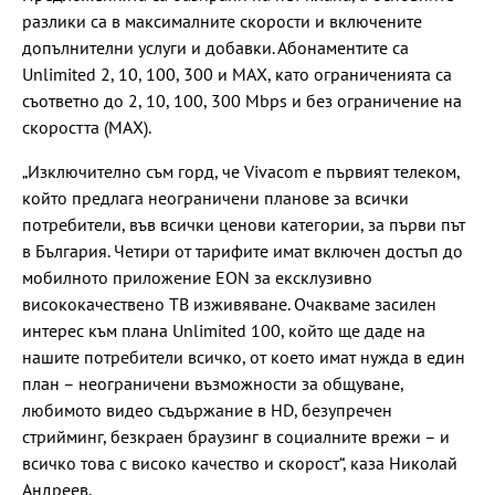
разлики са в максималните скорости и включените
допълнителни услуги и добавки. Абонаментите са
Unlimited 2, 10, 100, 300 и MAX, като ограниченията са
съответно до 2, 10, 100, 300 Mbps и без ограничение на
скоростта (MAX).
„Изключително съм горд, че Vivacom е първият телеком,
който предлага неограничени планове за всички
потребители, във всички ценови категории, за първи път
в България. Четири от тарифите имат включен достъп до
мобилното приложение EON за ексклузивно
висококачествено ТВ изживяване. Очакваме засилен
интерес към плана Unlimited 100, който ще даде на
нашите потребители всичко, от което имат нужда в един
план – неограничени възможности за общуване,
любимото видео съдържание в HD, безупречен
стрийминг, безкраен браузинг в социалните врежи – и
всичко това с високо качество и скорост“, каза Николай
Андреев.