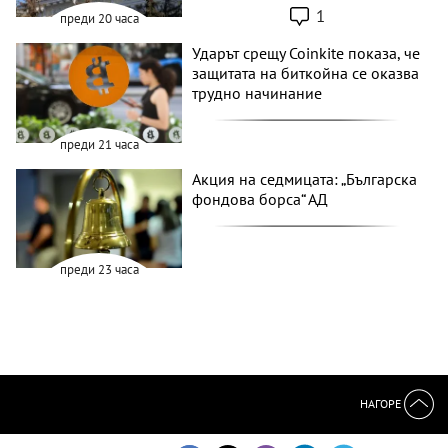
1
преди 20 часа
Ударът срещу Coinkite показа, че
защитата на биткойна се оказва
трудно начинание
преди 21 часа
Акция на седмицата: „Българска
фондова борса“ АД
преди 23 часа
НАГОРЕ