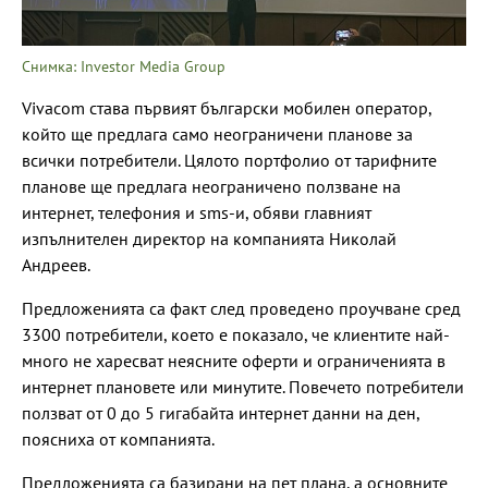
Снимка: Investor Media Group
Vivacom става първият български мобилен оператор,
който ще предлага само неограничени планове за
всички потребители. Цялото портфолио от тарифните
планове ще предлага неограничено ползване на
интернет, телефония и sms-и, обяви главният
изпълнителен директор на компанията Николай
Андреев.
Предложенията са факт след проведено проучване сред
3300 потребители, което е показало, че клиентите най-
много не харесват неясните оферти и ограниченията в
интернет плановете или минутите. Повечето потребители
ползват от 0 до 5 гигабайта интернет данни на ден,
поясниха от компанията.
Предложенията са базирани на пет плана, а основните