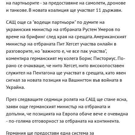
на партньорите - за предоставяне на самолети, дронове
и танкове. В новата коалиция ще участват 11 държави.
САЩ още са "водещи партньори" по думите на
украинския министър на отбраната Рустем Умеров по
време на брифинг след края на срещата. Американският
министър на отбраната Пит Хегсет участва онлайн в
разговорите, но "важното е, че все пак участва",
коментира германският му колега Борис Писториус. По-
рано се очакваше, че нито Хегсет, нито високопоставен
служител на Пентагона ще участват в срещата, като явен
сигнал за новата позиция на Вашингтон във войната в
Украйна.
През следващите седмици ролята на САЩ ще стане ясна,
заяви още германският министър на отбраната и
допълни, че позицията на Европа обаче вече е очевидна
- по-голяма отговорност за отбраната на континента.
Германия ще предостави една система за