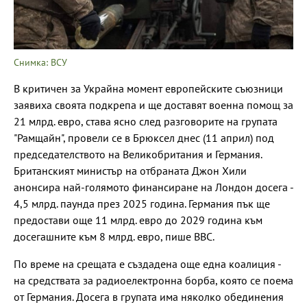
Снимка: ВСУ
В критичен за Украйна момент европейските съюзници
заявиха своята подкрепа и ще доставят военна помощ за
21 млрд. евро, става ясно след разговорите на групата
"Рамщайн", провели се в Брюксел днес (11 април) под
председателството на Великобритания и Германия.
Британският министър на отбраната Джон Хили
анонсира най-голямото финансиране на Лондон досега -
4,5 млрд. паунда през 2025 година. Германия пък ще
предостави още 11 млрд. евро до 2029 година към
досегашните към 8 млрд. евро, пише ВВС.
По време на срещата е създадена още една коалиция -
на средствата за радиоелектронна борба, която се поема
от Германия. Досега в групата има няколко обединения