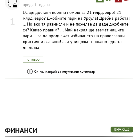
преди 1 година
ЕС ще достави военна помощ за 21 млрд. евро! 21
1
млрд. евро? Джобните пари на Урсула! Дребна работа!
... Но ако тя размисли и не пожелае да даде джобните
си? Какво правим? ... Май накрая ще вземат нашите
пари ... за да продължат избиването на православни
християни славяни! ... и унищожат напълно едната
държава
отговор
Сигнализирай за неуместен коментар
ФИНАНСИ
ВИЖ ОЩЕ