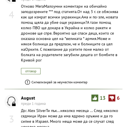
Отново МегаМалоумни коментари на обичайно
4
заподозрените *** под статията.От над 3 г. се обяснява
как ще измрат всички укракинци.Ама и по-зле, новата
помощ щяла да убие още украинци?А тази помощ
колко ПВО ще докара в Украйна и колко ракети и
дронове ще спре. Вероятно ще спаси деца, които се
оказаха основна цел на *великата * армия.Може и
някоя болница да предпази, че и болниците са цел
наОрките. С пожелание да усетите поне малко от
болката на родителите загубили децата от бомбите в
Кривой рог
отговор
Сигнализирай за неуместен коментар
August
13
6
преди 1 година
До: Alex SilverТи пък...няколко месеца ... След няколко
3
седмици Иран може да има ядрено оръжие и да го
сипне в Израел. Много неща може да се случат след
няколко месеца.