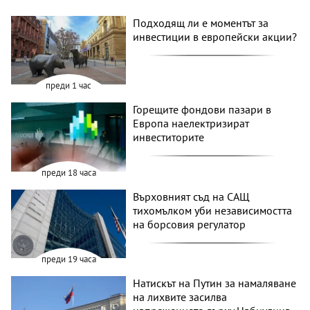
Подходящ ли е моментът за
инвестиции в европейски акции?
преди 1 час
Горещите фондови пазари в
Европа наелектризират
инвеститорите
преди 18 часа
Върховният съд на САЩ
тихомълком уби независимостта
на борсовия регулатор
преди 19 часа
Натискът на Путин за намаляване
на лихвите засилва