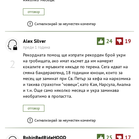
отговор
Сигнализирай за неуместен коментар
Alex Silver
24
19
преди 1 година
Рекордната помощ ще изпрати рекорден брой укри
2
на гробищата, ако имат късмет да им намерят
кокалите и мръвките някъде по терена. Сега идват на
смяна бандераюгенд, 18 годишни юноши, които за
месец ще заминат при Св. Петър за кефа на наркомика
и такива страхотни "човеци", като Кая, Нарсула, Анална
и т.н. Още само няколко месеца и укра заминава
необратимо в пропастта.
отговор
Сигнализирай за неуместен коментар
RobinRedRideHOOD
25
17