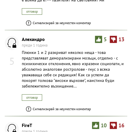
отговор
Сигнализирай за неуместен коментар
Алехандро
5
13
преди 1 година
Плюнки 1 и 2 разкриват няколко неща - това
5
представляват деморализирани мозъци, отделно - с
психихически отклонения, явно изразени социопати, и
абсолютно аналогови ростролове - гнус з всяка
уважаваща себе си редакция! Как са успели да
покорят толкова "високи върхове", наистина буди
забележително възхищение...
отговор
Сигнализирай за неуместен коментар
FireT
10
16
преди 1 година