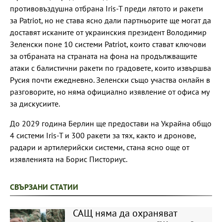
противовъздушна отбрана Iris-T преди лятото и ракети
за Patriot, но не става ясно дали партньорите ще могат да
доставят исканите от украинския президент Володимир
Зеленски поне 10 системи Patriot, които стават ключови
за отбраната на страната на фона на продължващите
атаки с балистични ракети по градовете, които извършва
Русия почти ежедневно. Зеленски също участва онлайн в
разговорите, но няма официално изявление от офиса му
за дискусиите.
До 2029 година Берлин ще предостави на Украйна общо
4 системи Iris-T и 300 ракети за тях, както и дронове,
радари и артилерийски системи, стана ясно още от
изявленията на Борис Писториус.
СВЪРЗАНИ СТАТИИ
САЩ няма да охраняват