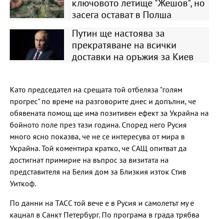
ключовото летище "Жешов", но
засега остават в Полша
Путин ще настоява за
прекратяване на всички
доставки на оръжия за Киев
Като председател на срещата той отбеляза "голям
прогрес" по време на разговорите днес и допълни, че
обявената помощ ще има позитивен ефект за Украйна на
бойното поле през тази година. Според него Русия
много ясно показва, че не се интересува от мира в
Украйна. Той коментира кратко, че САЩ опитват да
достигнат примирие на въпрос за визитата на
представителя на Белия дом за Близкия изток Стив
Уиткоф.
По данни на ТАСС той вече е в Русия и самолетът му е
кацнал в Санкт Петербург. По програма в града трябва