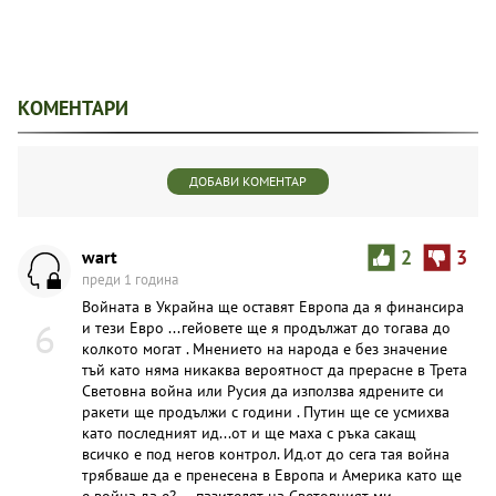
КОМЕНТАРИ
ДОБАВИ КОМЕНТАР
wart
2
3
преди 1 година
Войната в Украйна ще оставят Европа да я финансира
6
и тези Евро ...гейовете ще я продължат до тогава до
колкото могат . Мнението на народа е без значение
тъй като няма никаква вероятност да прерасне в Трета
Световна война или Русия да използва ядрените си
ракети ще продължи с години . Путин ще се усмихва
като последният ид...от и ще маха с ръка сакащ
всичко е под негов контрол. Ид.от до сега тая война
трябваше да е пренесена в Европа и Америка като ще
е война да е?--- пазителят на Световният ми