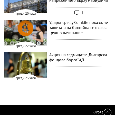
напрежението върху Набиулина
1
преди 20 часа
Ударът срещу Coinkite показа, че
защитата на биткойна се оказва
трудно начинание
преди 22 часа
Акция на седмицата: „Българска
фондова борса“ АД
преди 23 часа
НАГОРЕ