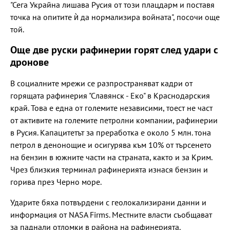
"Сега Украйна лишава Русия от този плацдарм и поставя
точка на опитите ѝ да нормализира войната", посочи още
той.
Още две руски рафинерии горят след удари с
дронове
В социалните мрежи се разпространяват кадри от
горящата рафинерия "Славянск - Еко" в Краснодарския
край. Това е една от големите независими, тоест не част
от активите на големите петролни компании, рафинерии
в Русия. Капацитетът за преработка е около 5 млн. тона
петрол в денонощие и осигурява към 10% от търсенето
на бензин в южните части на страната, както и за Крим.
Чрез близкия терминал рафинерията изнася бензин и
горива през Черно море.
Ударите бяха потвърдени с геолокализирани данни и
информация от NASA Firms. Местните власти съобщават
за паднали отломки в района на рафинерията.