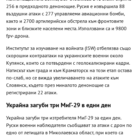
256 в предходното денонощие. Русия е извършила 88
въздушни атаки с 277 управляеми авиационни бомби,
както и 2700 артилерийски обстрела към фронтовите
зони и близките населени места. Използвани са и 9800
fpv-дрона.
Институтът за изучаване на войната (ISW) отбелязва също
скорошни контраатаки на украинските военни около
Купянск, които са потвърдени с геолокализирани кадри.
Натискът към града и към Краматорск на този етап остава
по-слаб, но се вижда увеличаването на атаките към
Словянск, където през миналото денонощие са
регистрирани 22 атаки.
Украйна загуби три МиГ-29 в едни ден
Украйна загуби три изтребителя МиГ-29 за един ден.
Руски военни наблюдатели съобщават за атаки с дрон по
едно от летищата в Миколаевска област, при което са