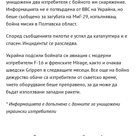
унищожени два изтребителя с бойното им снаряжение.
Информацията не е потвърдена от ВВС на Украйна, но
беше съобщено за загубата на МиГ-29, изпълняващ
бойна мисия в Полтавска област.
Според съобщенията пилотът е успял да катапултира и е
спасен. Инцидентът се разследва.
Украйна подсили бойната си авиация с модерни
изтребители F-16 и френските Mirage, както и очаква
шведски Grippen в следващите месеци. Все още на бойно
дежурство обаче са изтребители от съветско време,
чието оборудване беше преправено, за да може да
бъдат използвани западни ракети.
* Информацията е допълнена с данните за унищожени
украински изтребители