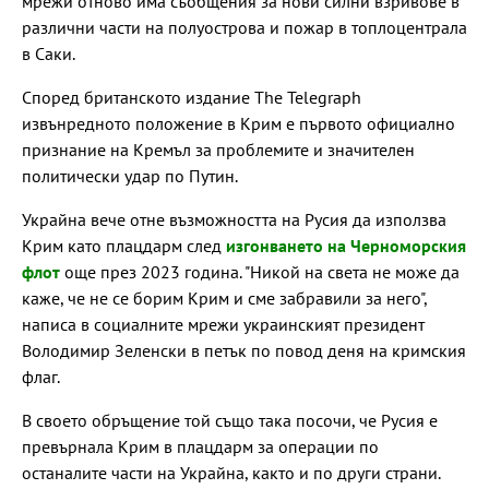
мрежи отново има съобщения за нови силни взривове в
различни части на полуострова и пожар в топлоцентрала
в Саки.
Според британското издание The Telegraph
извънредното положение в Крим е първото официално
признание на Кремъл за проблемите и значителен
политически удар по Путин.
Украйна вече отне възможността на Русия да използва
Крим като плацдарм след
изгонването на Черноморския
флот
още през 2023 година. "Никой на света не може да
каже, че не се борим Крим и сме забравили за него",
написа в социалните мрежи украинският президент
Володимир Зеленски в петък по повод деня на кримския
флаг.
В своето обръщение той също така посочи, че Русия е
превърнала Крим в плацдарм за операции по
останалите части на Украйна, както и по други страни.