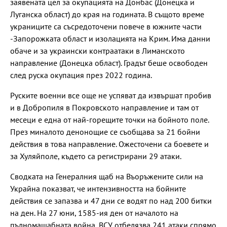
заявената цел за окупацията на Донбас (Донецка и
Луганска област) до края на годината. В същото време
украниците са съсредоточени повече в южните части
-Запорожката област и изолацията на Крим. Има данни
обаче и за украински контраатаки в Лиманското
направление (Донецка област). Градът беше освободен
след руска окупация през 2022 година.
Руските военни все още не успяват да извършат пробив
и в Добропиля в Покровското направление и там от
месеци е една от най-горещите точки на бойното поле.
През миналото денонощие се съобщава за 21 бойни
действия в това направление. Ожесточени са боевете и
за Хуляйполе, където са регистрирани 29 атаки.
Сводката на Генералния щаб на Въоръжените сили на
Украйна показват, че интензивността на бойните
действия се запазва и 47 дни се водят по над 200 битки
на ден. На 27 юни, 1585-ия ден от началото на
пълномащабната война, ВСУ отбелязва 241 атаки спрямо