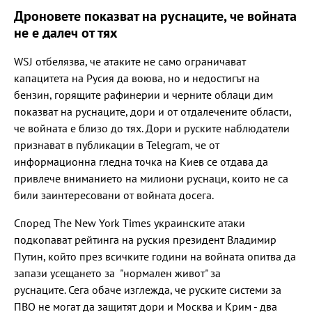
Дроновете показват на руснаците, че войната
не е далеч от тях
WSJ отбелязва, че атаките не само ограничават
капацитета на Русия да воюва, но и недостигът на
бензин, горящите рафинерии и черните облаци дим
показват на руснаците, дори и от отдалечените области,
че войната е близо до тях. Дори и руските наблюдатели
признават в публикации в Telegram, че от
информационна гледна точка на Киев се отдава да
привлече вниманието на милиони руснаци, които не са
били заинтересовани от войната досега.
Според The New York Times украинските атаки
подкопават рейтинга на руския президент Владимир
Путин, който през всичките години на войната опитва да
запази усещането за "нормален живот" за
руснаците. Сега обаче изглежда, че руските системи за
ПВО не могат да защитят дори и Москва и Крим - два