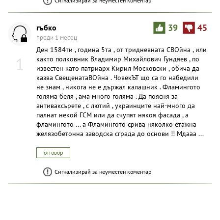
Сигнализирай за неуместен коментар
гъбко
39
45
преди 1 месец
Ден 1584ти , година 5та , от тридневната СВОйна , или
1
както полковник Владимир Михайлович Гундяев , по
известен като патриарх Кирил Московски , обича да
казва СвещенатаВОйна . ЧовекЪТ що са го набедили
не знам , никога не е държал калашник . Фламингото
голяма беля , ама много голяма . Да поясня за
антиваксърете , с лютий , украинците най-много да
палнат некой ГСМ или да счупят някоя фасада , а
фламингото ... а Фламингото срива няколко етажна
желязобетонна заводска сграда до основи !! Мдааа ...
отговор
Сигнализирай за неуместен коментар