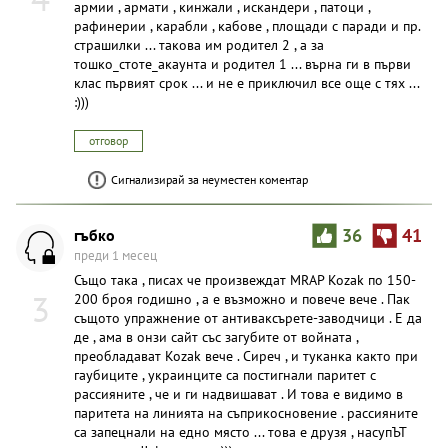
армии , армати , кинжали , искандери , патоци ,
рафинерии , карабли , кабове , площади с паради и пр.
страшилки ... такова им родител 2 , а за
тошко_стоте_акаунта и родител 1 ... върна ги в първи
клас първият срок ... и не е приключил все още с тях ...
:)))
отговор
Сигнализирай за неуместен коментар
гъбко
36
41
преди 1 месец
Също така , писах че произвеждат MRAP Kozak по 150-
3
200 броя годишно , а е възможно и повече вече . Пак
същото упражнение от антиваксърете-заводчици . Е да
де , ама в онзи сайт със загубите от войната ,
преобладават Kozak вече . Сиреч , и туканка както при
гаубиците , украинците са постигнали паритет с
рассияните , че и ги надвишават . И това е видимо в
паритета на линията на съприкосновение . рассияните
са запецнали на едно място ... това е друзя , насупЪТ