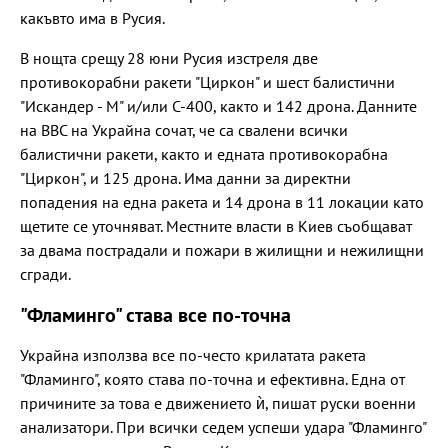
какъвто има в Русия.
В нощта срещу 28 юни Русия изстреля две
противокорабни ракети "Циркон" и шест балистични
"Искандер - М" и/или С-400, както и 142 дрона. Данните
на ВВС на Украйна сочат, че са свалени всички
балистични ракети, както и едната противокорабна
"Циркон", и 125 дрона. Има данни за директни
попадения на една ракета и 14 дрона в 11 локации като
щетите се уточняват. Местните власти в Киев съобщават
за двама пострадали и пожари в жилищни и нежилищни
сгради.
"Фламинго" става все по-точна
Украйна използва все по-често крилатата ракета
"Фламинго", която става по-точна и ефективна. Една от
причините за това е движението ѝ, пишат руски военни
анализатори. При всички седем успеши удара "Фламинго"