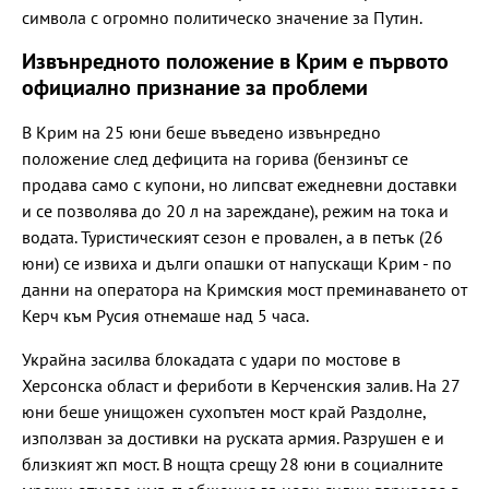
символа с огромно политическо значение за Путин.
Извънредното положение в Крим е първото
официално признание за проблеми
В Крим на 25 юни беше въведено извънредно
положение след дефицита на горива (бензинът се
продава само с купони, но липсват ежедневни доставки
и се позволява до 20 л на зареждане), режим на тока и
водата. Туристическият сезон е провален, а в петък (26
юни) се извиха и дълги опашки от напускащи Крим - по
данни на оператора на Кримския мост преминаването от
Керч към Русия отнемаше над 5 часа.
Украйна засилва блокадата с удари по мостове в
Херсонска област и фериботи в Керченския залив. На 27
юни беше унищожен сухопътен мост край Раздолне,
използван за достивки на руската армия. Разрушен е и
близкият жп мост. В нощта срещу 28 юни в социалните