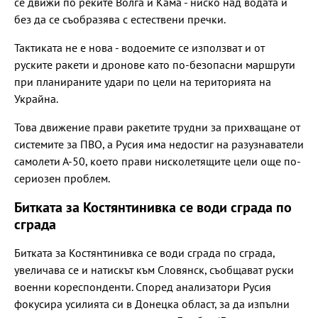
се движи по реките Волга и Кама - ниско над водата и
без да се съобразява с естествени пречки.
Тактиката не е нова - водоемите се използват и от
руските ракети и дронове като по-безопасни маршрути
при планираните удари по цели на територията на
Украйна.
Това движение прави ракетите трудни за прихващане от
системите за ПВО, а Русия има недостиг на разузнаватели
самолети А-50, което прави нисколетящите цели още по-
сериозен проблем.
Битката за Костянтинивка се води сграда по
сграда
Битката за Костянтинивка се води сграда по сграда,
увеличава се и натискът към Словянск, съобщават руски
военни кореспонденти. Според анализатори Русия
фокусира усилията си в Донецка област, за да изпълни