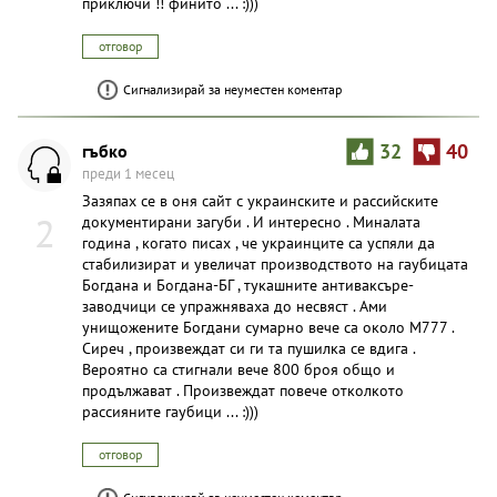
приключи !! финито ... :)))
отговор
Сигнализирай за неуместен коментар
гъбко
32
40
преди 1 месец
Зазяпах се в оня сайт с украинските и рассийските
2
документирани загуби . И интересно . Миналата
година , когато писах , че украинците са успяли да
стабилизират и увеличат производството на гаубицата
Богдана и Богдана-БГ , тукашните антиваксъре-
заводчици се упражняваха до несвяст . Ами
унищожените Богдани сумарно вече са около М777 .
Сиреч , произвеждат си ги та пушилка се вдига .
Вероятно са стигнали вече 800 броя общо и
продължават . Произвеждат повече отколкото
рассияните гаубици ... :)))
отговор