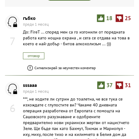
гъбко
18
25
преди 1 месец
До: FireT ... според мен са го изгонили от поредната
7
работа като нощна охрана , и сега се отдава на това в
което е най-добър - битов алкохолизъм ... :)))
отговор
Сигнализирай за неуместен коментар
sssaaa
37
31
преди 1 месец
***, не ходите ли сутрин до тоалетна, че все тука се
6
изхождате с глупостите ви? Чакаме 40 дневната
операция разработена от Европата с помощта на
Сашовското разузнаване и одобрените
предварително нови украински жертви от нацистчето
Зеле. Ще бъде пак като Бахмут, Токмак и Мариопул -
иху, миху, после тихо и на килимчето в Белия дом да