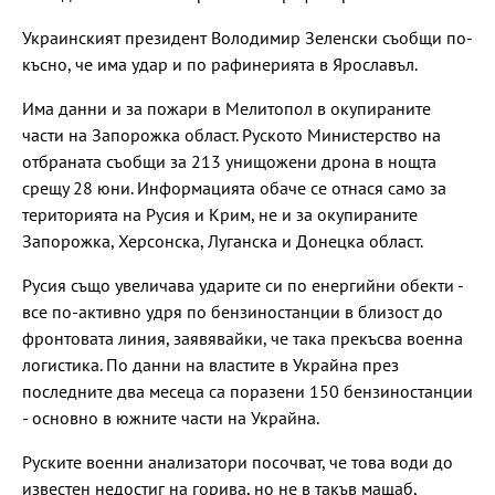
Украинският президент Володимир Зеленски съобщи по-
късно, че има удар и по рафинерията в Ярославъл.
Има данни и за пожари в Мелитопол в окупираните
части на Запорожка област. Руското Министерство на
отбраната съобщи за 213 унищожени дрона в нощта
срещу 28 юни. Информацията обаче се отнася само за
територията на Русия и Крим, не и за окупираните
Запорожка, Херсонска, Луганска и Донецка област.
Русия също увеличава ударите си по енергийни обекти -
все по-активно удря по бензиностанции в близост до
фронтовата линия, заявявайки, че така прекъсва военна
логистика. По данни на властите в Украйна през
последните два месеца са поразени 150 бензиностанции
- основно в южните части на Украйна.
Руските военни анализатори посочват, че това води до
известен недостиг на горива, но не в такъв мащаб,