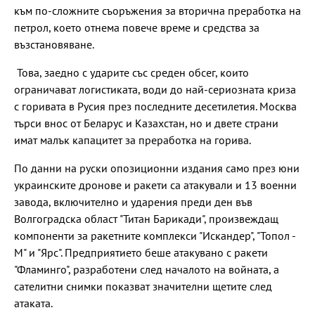
към по-сложните съоръжения за вторична преработка на
петрол, което отнема повече време и средства за
възстановяване.
Това, заедно с ударите със среден обсег, които
ограничават логистиката, води до най-сериозната криза
с горивата в Русия през последните десетилетия. Москва
търси внос от Беларус и Казахстан, но и двете страни
имат малък капацитет за преработка на горива.
По данни на руски опозиционни издания само през юни
украинските дронове и ракети са атакували и 13 военни
завода, включително и ударения преди ден във
Волгоградска област "Титан Барикади", произвеждащ
компоненти за ракетните комплекси "Искандер", "Топол -
М" и "Ярс". Предприятието беше атакувано с ракети
"Фламинго", разработени след началото на войната, а
сателитни снимки показват значителни щетите след
атаката.