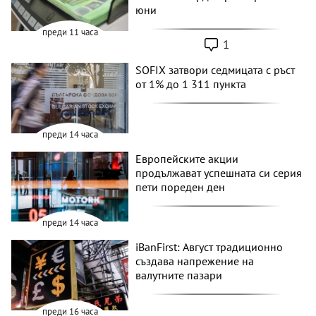
юни
преди 11 часа
1
SOFIX затвори седмицата с ръст
от 1% до 1 311 пункта
преди 14 часа
Европейските акции
продължават успешната си серия
пети пореден ден
преди 14 часа
iBanFirst: Август традиционно
създава напрежение на
валутните пазари
преди 16 часа