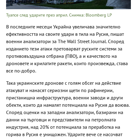
Туапсе след ударите през април. Снимка: Bloomberg LP
В последните месеци Украйна увеличава значително
ефективността на своите удари в тила на Русия, пишат
военни анализатори за The Wall Street Journal. Според
изданието тези атаки претоварват руските системи за
противовъздушна отбрана (ПВО), а и качеството на
дроновете и крилатите ракети, които произвежда, става
все по-добро.
Така украинските дронове с голям обсег на действие
атакуват и нанасят сериозни щети по рафинерии,
пристанищна инфраструктура, военни заводи и други
обекти, които да намалят потенциала на Русия да воюва.
Според оценки на западни анализатори, базирани на
данни на търговци и представители на петролната
индустрия, над 20% от потенциала за преработка на
горива в Русия е унищожен. Ударите вече се насочват