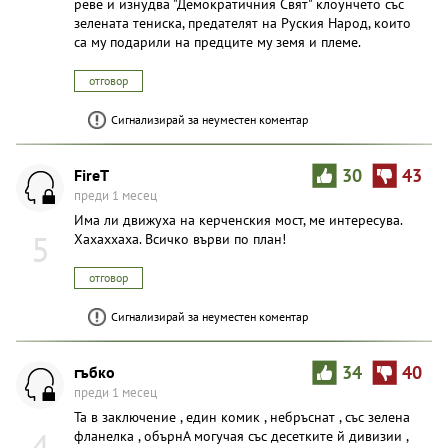
реве и изнудва "Демократичния Свят" клоунчето със
зелената тениска, предателят на Руския Народ, които
са му подарили на предците му земя и племе.
отговор
Сигнализирай за неуместен коментар
FireT
30
43
преди 1 месец
Има ли движуха на керченския мост, ме интересува.
5
Хахаххаха. Всичко върви по план!
отговор
Сигнализирай за неуместен коментар
гъбко
34
40
преди 1 месец
Та в заключение , един комик , небръснат , със зелена
4
фланелка , обърнА могучая със десетките й дивизии ,