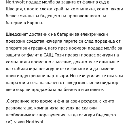
Northvolt подаде молба за защита от фалит в съд в
Швеция, с което сложи край на компанията, която някога
беше смятана за бъдещето на производството на
батерии в Европа.
Шведският доставчик на батерии за електрически
превозни средства изчерпа парите си след поредица от
оперативни грешки, като през ноември подаде молба за
защита от фалит в САЩ. Този правен процес осигури на
компанията временно спасение, докато тя се опитваше
да стабилизира несигурните си финанси и да намери
нови индустриални партньори. Но тези усилия се оказаха
напразни и сега назначен от шведския съд ликвидатор
ще извърши продажбата на бизнеса и активите.
„С ограниченото време и финансови ресурси, с които
разполагаше, компанията не успя да сключи
необходимите споразумения, за да осигури бъдещето
си“, заяви Northvolt.