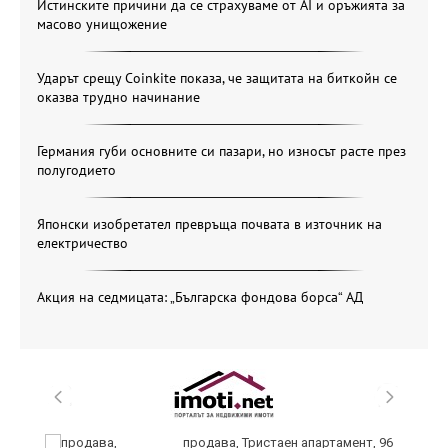
Истинските причини да се страхуваме от AI и оръжията за
масово унищожение
Ударът срещу Coinkite показа, че защитата на биткойн се
оказва трудно начинание
Германия губи основните си пазари, но износът расте през
полугодието
Японски изобретател превръща почвата в източник на
електричество
Акция на седмицата: „Българска фондова борса“ АД
продава, Тристаен апартамент, 96