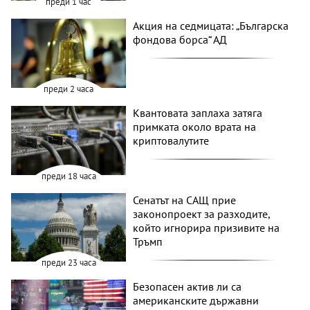
преди 1 час
Акция на седмицата: „Българска
фондова борса“ АД
преди 2 часа
Квантовата заплаха затяга
примката около врата на
криптовалутите
преди 18 часа
Сенатът на САЩ прие
законопроект за разходите,
който игнорира призивите на
Тръмп
преди 23 часа
Безопасен актив ли са
американските държавни