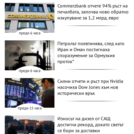
Commerzbank отчете 94% ръст на
печалбата, започва ново обратно
изкупуване за 1,2 млрд. евро
преди 6 часа
Петролът поевтинява, след като
Иран и Оман постигнаха
споразумение за Ормузкия
проток*
преди 6 часа
Силни отчети и ръст при Nvidia
насочиха Dow Jones към нов
исторически връх
преди 15 часа
Износът на дизел от САЩ
достигна рекорд, докато светът
се бори за доставки