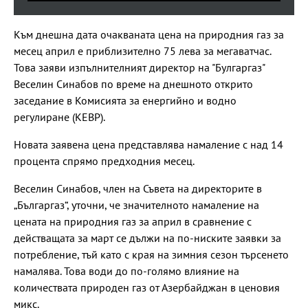
Към днешна дата очакваната цена на природния газ за
месец април е приблизително 75 лева за мегаватчас.
Това заяви изпълнителният директор на "Булгаргаз"
Веселин Синабов по време на днешното открито
заседание в Комисията за енергийно и водно
регулиране (КЕВР).
Новата заявена цена представлява намаление с над 14
процента спрямо предходния месец.
Веселин Синабов, член на Съвета на директорите в
„Българгаз“, уточни, че значителното намаление на
цената на природния газ за април в сравнение с
действащата за март се дължи на по-ниските заявки за
потребление, тъй като с края на зимния сезон търсенето
намалява. Това води до по-голямо влияние на
количествата природен газ от Азербайджан в ценовия
микс.