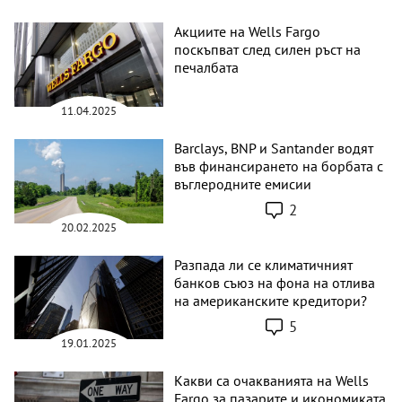
Акциите на Wells Fargo
поскъпват след силен ръст на
печалбата
11.04.2025
Barclays, BNP и Santander водят
във финансирането на борбата с
въглеродните емисии
2
20.02.2025
Разпада ли се климатичният
банков съюз на фона на отлива
на американските кредитори?
5
19.01.2025
Какви са очакванията на Wells
Fargo за пазарите и икономиката