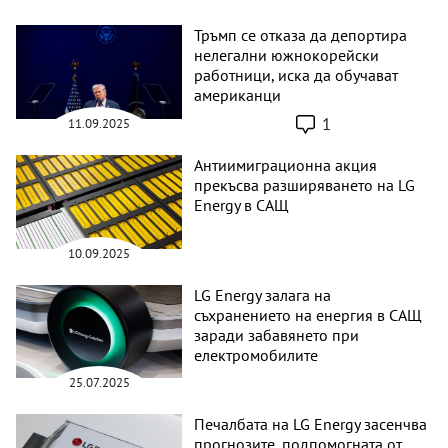
Тръмп се отказа да депортира
нелегални южнокорейски
работници, иска да обучават
американци
1
11.09.2025
Антиимиграционна акция
прекъсва разширяването на LG
Energy в САЩ
10.09.2025
LG Energy залага на
съхранението на енергия в САЩ
заради забавянето при
електромобилите
25.07.2025
Печалбата на LG Energy засенчва
прогнозите, подпомогната от