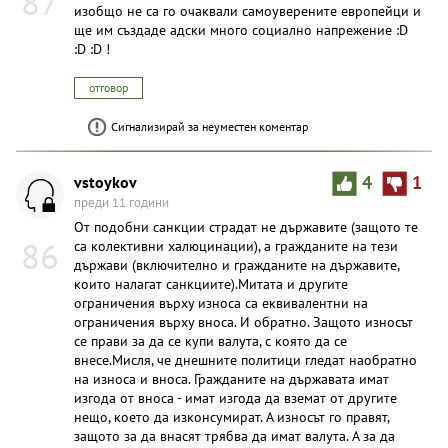
87
изобщо не са го очаквали самоуверените европейци и
ще им създаде адски много социално напрежение :D
:D :D !
отговор
Сигнализирай за неуместен коментар
vstoykov
4
1
преди 11 години
От подобни санкции страдат не държавите (защото те
86
са колективни халюцинации), а гражданите на тези
държави (включително и гражданите на държавите,
които налагат санкциите).Митата и другите
ограничения върху износа са еквивалентни на
ограничения върху вноса. И обратно. Защото износът
се прави за да се купи валута, с която да се
внесе.Мисля, че днешните политици гледат наобратно
на износа и вноса. Гражданите на държавата имат
изгода от вноса - имат изгода да вземат от другите
нещо, което да изконсумират. А износът го правят,
защото за да внасят трябва да имат валута. А за да