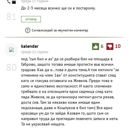
преди 11 години
До 2-3 месеца всичко ще си е постарому.
81
отговор
Сигнализирай за неуместен коментар
kalendar
6
10
преди 11 години
под "съм бил и аз" да се разбира-бях на площада в
80
Габрово, защото тогава имаше протести във всички
градове. Как да е...това е дълга тема.А тия митинги "за
отменяне на член 1ви" от конституцията стават след
като се гласува оставката на Живков. Преди това е
само и единствено екогласност. И както споменах-
трябвало е на опозицията една седмица след като
пада Живков, за да организира митинг-доста рехав,
доста сив. Там за някакви кожи имаше един
подскачаше, даже и Кошлуков е бил там:) Все едно
красавци ум да ти зайде. Казвам го, щото съм си
направил труда да прегледам повечето записи в нета.
Та не украсявай нещата.