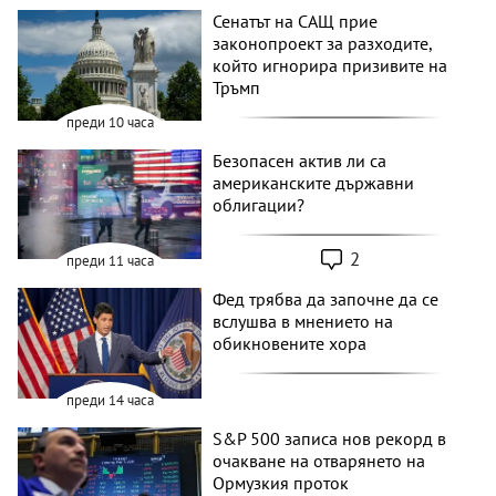
Сенатът на САЩ прие
законопроект за разходите,
който игнорира призивите на
Тръмп
преди 10 часа
Безопасен актив ли са
американските държавни
облигации?
2
преди 11 часа
Фед трябва да започне да се
вслушва в мнението на
обикновените хора
преди 14 часа
S&P 500 записа нов рекорд в
очакване на отварянето на
Ормузкия проток