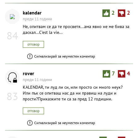
kalendar
2
2
преди 11 години
Не, опитвам се да те просветя...ама явно не ме бива за
84
даскал...C'est la vie...
отговор
Сигнализирай за неуместен коментар
rover
7
4
преди 11 години
KALENDAR, ти луд ли си, или просто си много неук?
83
Или пък се опитваш нас да ни правиш на луди и
прости?Приказките ти са за пред 12 годишни.
отговор
Сигнализирай за неуместен коментар