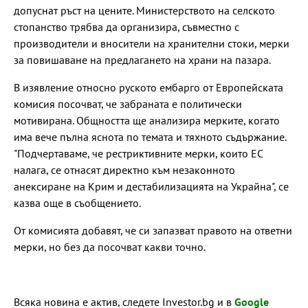
допуснат ръст на цените. Министерството на селското
стопанство трябва да организира, съвместно с
производители и вносители на хранителни стоки, мерки
за повишаване на предлагането на храни на пазара.
В изявление относно руското ембарго от Европейската
комисия посочват, че забраната е политически
мотивирана. Общността ще анализира мерките, когато
има вече пълна яснота по темата и тяхното съдържание.
"Подчертаваме, че рестриктивните мерки, които ЕС
налага, се отнасят директно към незаконното
анексиране на Крим и дестабилизацията на Украйна", се
казва още в съобщението.
От комисията добавят, че си запазват правото на ответни
мерки, но без да посочват какви точно.
Всяка новина е актив, следете Investor.bg и в
Google