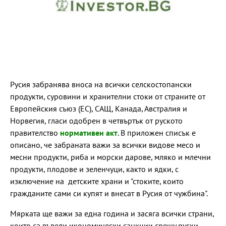
Русия забранява вноса на всички селскостопански
продукти, суровини и хранителни стоки от страните от
Европейския съюз (ЕС), САЩ, Канада, Австралия и
Норвегия, гласи одобрен в четвъртък от руското
правителство
нормативен акт
. В приложен списък е
описано, че забраната важи за всички видове месо и
месни продукти, риба и морски дарове, мляко и млечни
продукти, плодове и зеленчуци, както и ядки, с
изключение на детските храни и "стоките, които
гражданите сами си купят и внесат в Русия от чужбина".
Мярката ще важи за една година и засяга всички страни,
които са въвели икономически санкции срещу руски