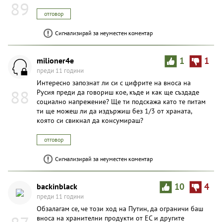
89
отговор
Сигнализирай за неуместен коментар
milioner4e
1
1
преди 11 години
Интересно запознат ли си с цифрите на вноса на
88
Русия преди да говориш кое, къде и как ще създаде
социално напрежение? Ще ти подскажа като те питам
ти ще можеш ли да издържиш без 1/3 от храната,
която си свикнал да консумираш?
отговор
Сигнализирай за неуместен коментар
backinblack
10
4
преди 11 години
Обзалагам се, че този ход на Путин, да ограничи баш
вноса на хранителни продукти от ЕС и другите