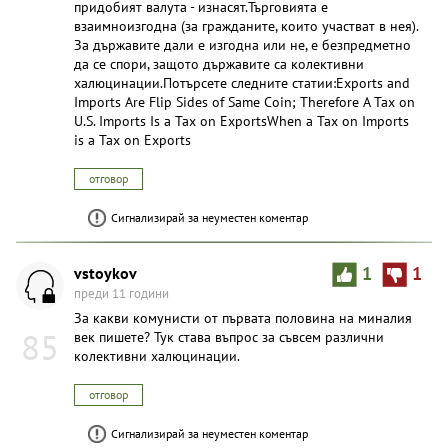
придобият валута - изнасят.Търговията е
взаимноизгодна (за гражданите, които участват в нея).
За държавите дали е изгодна или не, е безпредметно
да се спори, защото държавите са колективни
халюцинации.Потърсете следните статии:Exports and
Imports Are Flip Sides of Same Coin; Therefore A Tax on
U.S. Imports Is a Tax on ExportsWhen a Tax on Imports
is a Tax on Exports
отговор
Сигнализирай за неуместен коментар
vstoykov
1
1
преди 11 години
За какви комунисти от първата половина на миналия
85
век пишете? Тук става въпрос за съвсем различни
колективни халюцинации.
отговор
Сигнализирай за неуместен коментар