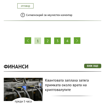
отговор
Сигнализирай за неуместен коментар
1
2
3
4
ФИНАНСИ
ВИЖ ОЩЕ
Квантовата заплаха затяга
примката около врата на
криптовалутите
преди 5 часа