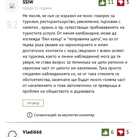
SSIW
11
3
преди 11 години
Не мисля, че съм се изразил не-ясно: говорех за
82
туризъм, ресторантьорство, увеселения, търговия с
напитки , храни, и пр. съпътстващи пребиваването на
туристите услуги. От нечия камбанария, може да
изглежда "бял кахър" и "поправима щета", но аз от
първа ръка (живея на черноморието и имам
достатъчно контакти с хора, свързани с всеки аспект
на туризма, както и лични наблюдения) мога да те
уверя, че става въпрос за поминъка на цели региони и
сериозна част от цялото ни население. Тука просто
споделям наблюденията си, че от така стеклите се
обстоятелства, засегнати ще бъдат много голяма част
от населението и това автоматично се превръща в
проблем на обществото и държавата.
отговор
Сигнализирай за неуместен коментар
Vladi666
6
5