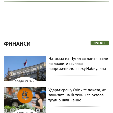
ФИНАНСИ
ВИЖ ОЩЕ
Натискът на Путин за намаляване
на лихвите засилва
напрежението върху Набиулина
преди 29 мин.
Ударът срещу Coinkite показа, че
защитата на биткойн се оказва
трудно начинание
преди 1 час