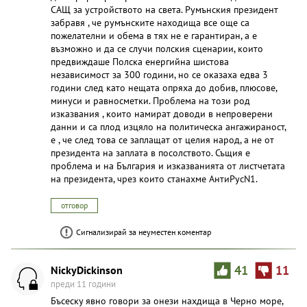
САЩ за устройството на света. Румънския президент
забравя , че румънските находища все още са
пожелателни и обема в тях не е гарантиран, а е
възможно и да се случи полския сценарии, които
предвиждаше Полска енергийна шистова
независимост за 300 години, но се оказаха едва 3
години след като нещата опряха до добив, плюсове,
минуси и равносметки. Проблема на този род
изказвания , които намират доводи в непроверени
данни и са плод изцяло на политическа ангажираност,
е , че след това се заплащат от целия народ, а не от
президента на заплата в посолството. Същия е
проблема и на България и изказванията от листчетата
на президента, чрез които станахме АнтиРусN1.
отговор
Сигнализирай за неуместен коментар
NickyDickinson
41
11
преди 11 години
Бъсеску явно говори за онези нахдища в Черно море,