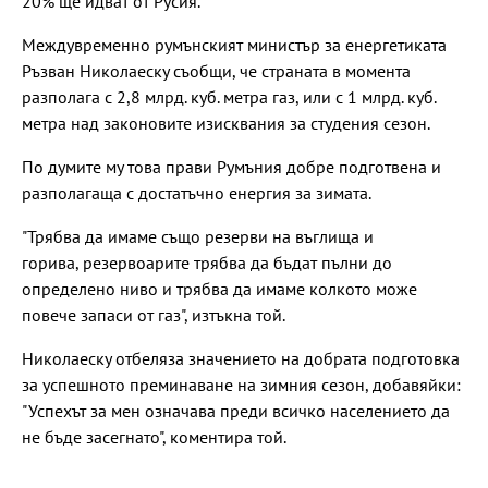
20% ще идват от Русия.
Междувременно румънският министър за енергетиката
Ръзван Николаеску съобщи, че страната в момента
разполага с 2,8 млрд. куб. метра газ, или с 1 млрд. куб.
метра над законовите изисквания за студения сезон.
По думите му това прави Румъния добре подготвена и
разполагаща с достатъчно енергия за зимата.
"Трябва да имаме също резерви на въглища и
горива, резервоарите трябва да бъдат пълни до
определено ниво и трябва да имаме колкото може
повече запаси от газ", изтъкна той.
Николаеску отбеляза значението на добрата подготовка
за успешното преминаване на зимния сезон, добавяйки:
"Успехът за мен означава преди всичко населението да
не бъде засегнато", коментира той.