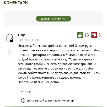
КОМЕНТАРИ
ДОБАВИ КОМЕНТАР
aldy
18
5
преди 11 години
Има, има. По-малко трябва да се пие! Откъм руската
9
страна още няма и следа от строителство, нито тръби,
нито компресорни станции, а в България вече и газ
дойде! Брава бе таварищ! А ние, ***, ще си зарежем
сегашните тръби и вместо да получаваме транзитни
такси, ща позволим строеж на ново трасе, с тръби
чужда собственост, а ще получаваме два пъти по-ниски
такси. Но комисионните са къдеее по-големи.
Продажно племе, нещастно.
отговор
Сигнализирай за неуместен коментар