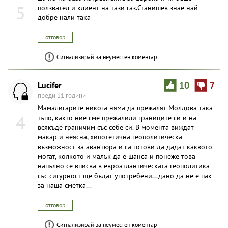
5
ползвател и клиент на тази газ.Станишев знае най-
добре нали така
отговор
Сигнализирай за неуместен коментар
Lucifer
10
7
преди 11 години
Мамалигарите никога няма да прежалят Молдова така
4
тъпо, както ние сме прежалили границите си и на
всякъде граничим със себе си. В момента виждат
макар и неясна, хипотетична геополитическа
възможност за авантюра и са готови да дадат каквото
могат, колкото и малък да е шанса и понеже това
напълно се вписва в евроатлантическата геополитика
със сигурност ще бъдат употребени...дано да не е пак
за наша сметка...
отговор
Сигнализирай за неуместен коментар