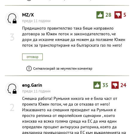
MZ/X
28
5
преди 11 години
Предишното правителство така беше направило
3
договора за Южен поток и законодателството, че
дори да искахме нямаше да можем да ползваме Южен
поток за транспортиране на българската газ по него!
отговор
Сигнализирай за неуместен коментар
eng.Garin
35
24
преди 11 години
Смешна работа! Румъния никога не е била част от
2
проекта Южен поток, че да се отказва от него!
Изказването на смешния президент на Румъния е
просто реплика от европейския сценарии , които
изисква на всяка голяма среща на ЕС да има един
определен процент антируска риторика, която да
декларира привързаността на ЕС към въжделенията на