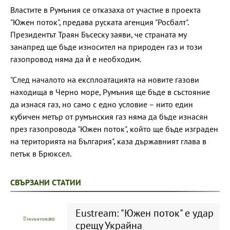
Властите в Румъния се отказаха от участие в проекта
"Южен поток", предава руската агенция "Росбалт".
Президентът Траян Бъсеску заяви, че страната му
занапред ще бъде износител на природен газ и този
газопровод няма да ѝ е необходим.
"След началото на експлоатацията на новите газови
находища в Черно море, Румъния ще бъде в състояние
да изнася газ, но само с едно условие – нито един
кубичен метър от румънския газ няма да бъде изнасян
през газопровода "Южен поток", който ще бъде изграден
на територията на България", каза държавният глава в
петък в Брюксел.
СВЪРЗАНИ СТАТИИ
Eustream: "Южен поток" е удар
срещу Украйна