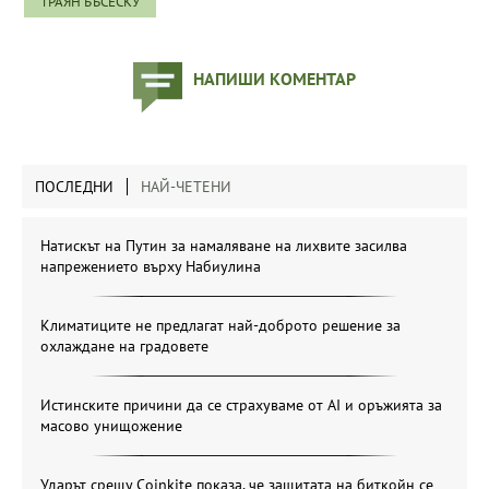
ТРАЯН БЪСЕСКУ
НАПИШИ КОМЕНТАР
ПОСЛЕДНИ
НАЙ-ЧЕТЕНИ
Натискът на Путин за намаляване на лихвите засилва
напрежението върху Набиулина
Климатиците не предлагат най-доброто решение за
охлаждане на градовете
Истинските причини да се страхуваме от AI и оръжията за
масово унищожение
Ударът срещу Coinkite показа, че защитата на биткойн се