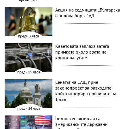
Акция на седмицата: „Българска
фондова борса“ АД
преди 3 часа
Квантовата заплаха затяга
примката около врата на
криптовалутите
преди 19 часа
Сенатът на САЩ прие
законопроект за разходите,
който игнорира призивите на
Тръмп
преди 24 часа
Безопасен актив ли са
американските държавни