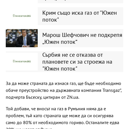
Крим също иска газ от "Южен
поток"
Марош Шефчович не подкрепя
„Южен поток“
Сърбия не се отказва от
плановете си за строежа на
"Южен поток"
За да може страната да изнася газ, ще бъде необходимо
обаче преустройство на държавната компания Transgaz“,
подчерта Бъсеску, цитиран от ZN.ua.
Той добави, че вносът на газ в Румъния няма да е
проблем, тъй като страната ще може да си осигурява
само до 80% от необходимото гориво. Останалите едва