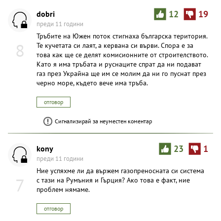
dobri
12
19
преди 11 години
Тръбите на Южен поток стигнаха българска територия.
8
Те кучетата си лаят, а кервана си върви. Спора е за
това как ще се делят комисионните от строителството.
Като я има тръбата и руснаците спрат да ни подават
газ през Украйна ще им се молим да ни го пуснат през
черно море, където вече има тръба.
отговор
Сигнализирай за неуместен коментар
kony
23
1
преди 11 години
Ние успяхме ли да вържем газопреносната си система
7
с тази на Румъния и Гърция? Ако това е факт, ние
проблем нямаме.
отговор