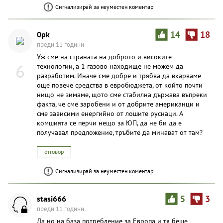
Сигнализирай за неуместен коментар
0pk
14
18
преди 11 години
Уж сме на страната на доброто и високите
6
технологии, а 1 газово находище не можем да
разработим. Иначе сме добре и трябва да вкарваме
още повече средства в евробюджета, от който почти
нищо не зимаме, щото сме стабилна държава въпреки
факта, че сме заробени и от добрите американци и
сме зависими енергийно от лошите руснаци. А
комшията се перчи нещо за ЮП, да не би да е
получавал предложение, тръбите да минават от там?
отговор
Сигнализирай за неуместен коментар
stasi666
5
3
преди 11 години
Да но на база потребление за Европа и тя беше