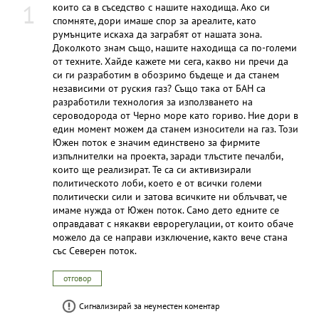
1
които са в съседство с нашите находища. Ако си
спомняте, дори имаше спор за ареалите, като
румънците искаха да заграбят от нашата зона.
Доколкото знам също, нашите находища са по-големи
от техните. Хайде кажете ми сега, какво ни пречи да
си ги разработим в обозримо бъдеще и да станем
независими от руския газ? Също така от БАН са
разработили технология за използването на
сероводорода от Черно море като гориво. Ние дори в
един момент можем да станем износители на газ. Този
Южен поток е значим единствено за фирмите
изпълнителки на проекта, заради тлъстите печалби,
които ще реализират. Те са си активизирали
политическото лоби, което е от всички големи
политически сили и затова всичките ни облъчват, че
имаме нужда от Южен поток. Само дето едните се
оправдават с някакви еврорегулации, от които обаче
можело да се направи изключение, както вече стана
със Северен поток.
отговор
Сигнализирай за неуместен коментар