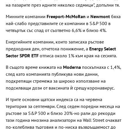
на пазарите през идните няколко седмици“, допълни тя.
Минните компании
Freeport-McMoRan
и
Newmont
бяха
най-слабо представилите се компании в S&P 500 в
четвъртък със спад от съответно 6,6% и близо 4%.
Енергийните компании, които записаха ръстове
предходния ден, отчетоха понижение, а
Energy Select
Sector SPDR ETF
отписа около 1% към края на сесията.
В същото време книжата на
Moderna
поскъпнаха с 1,4%,
след като компанията публикува нови данни,
подкрепящи стремежа за широко използване на
подсилващи дози от ваксината ѝ срещу коронавирус.
И трите основни щатски индекса са на червена
територия за септември. След седем поредни месеца на
ръстове за S&P 500 и близо 20%-но рали до рекорди
тази година мнозина анализатори на Wall Street очакват
по-колеблива търговия и по-ниска възвръщаемост до