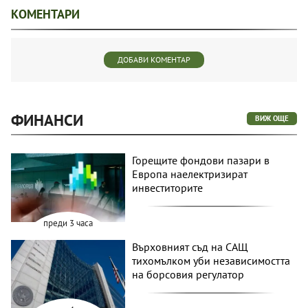
КОМЕНТАРИ
ДОБАВИ КОМЕНТАР
ФИНАНСИ
ВИЖ ОЩЕ
Горещите фондови пазари в
Европа наелектризират
инвеститорите
преди 3 часа
Върховният съд на САЩ
тихомълком уби независимостта
на борсовия регулатор