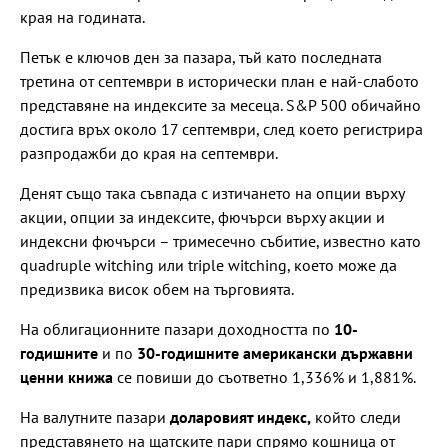
края на годината.
Петък е ключов ден за пазара, тъй като последната
третина от септември в исторически план е най-слабото
представяне на индексите за месеца. S&P 500 обичайно
достига връх около 17 септември, след което регистрира
разпродажби до края на септември.
Денят също така съвпада с изтичането на опции върху
акции, опции за индексите, фючърси върху акции и
индексни фючърси – тримесечно събитие, известно като
quadruple witching или triple witching, което може да
предизвика висок обем на търговията.
На облигационните пазари доходността по
10-
годишните
и по
30-годишните американски държавни
ценни книжа
се повиши до съответно 1,336% и 1,881%.
На валутните пазари
доларовият индекс,
който следи
представянето на щатските пари спрямо кошница от