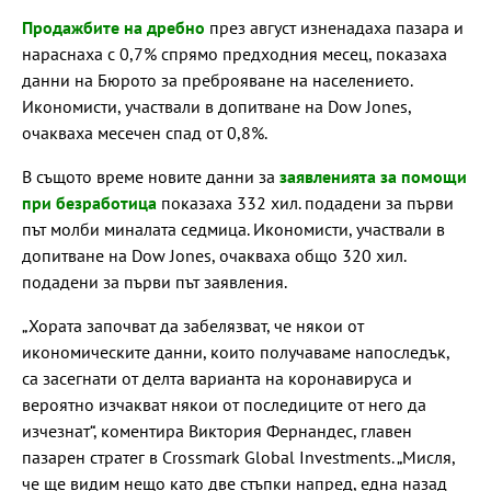
Продажбите на дребно
през август изненадаха пазара и
нараснаха с 0,7% спрямо предходния месец, показаха
данни на Бюрото за преброяване на населението.
Икономисти, участвали в допитване на Dow Jones,
очакваха месечен спад от 0,8%.
В същото време новите данни за
заявленията за помощи
при безработица
показаха 332 хил. подадени за първи
път молби миналата седмица. Икономисти, участвали в
допитване на Dow Jones, очакваха общо 320 хил.
подадени за първи път заявления.
„Хората започват да забелязват, че някои от
икономическите данни, които получаваме напоследък,
са засегнати от делта варианта на коронавируса и
вероятно изчакват някои от последиците от него да
изчезнат“, коментира Виктория Фернандес, главен
пазарен стратег в Crossmark Global Investments. „Мисля,
че ще видим нещо като две стъпки напред, една назад