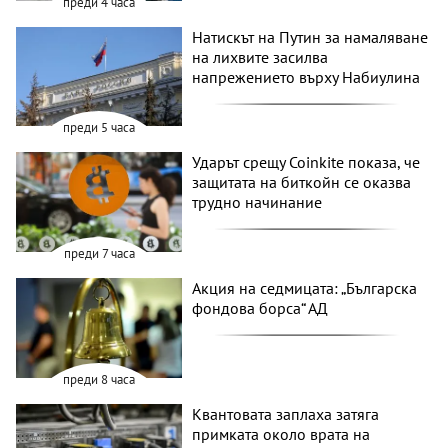
преди 4 часа
Натискът на Путин за намаляване
на лихвите засилва
напрежението върху Набиулина
преди 5 часа
Ударът срещу Coinkite показа, че
защитата на биткойн се оказва
трудно начинание
преди 7 часа
Акция на седмицата: „Българска
фондова борса“ АД
преди 8 часа
Квантовата заплаха затяга
примката около врата на