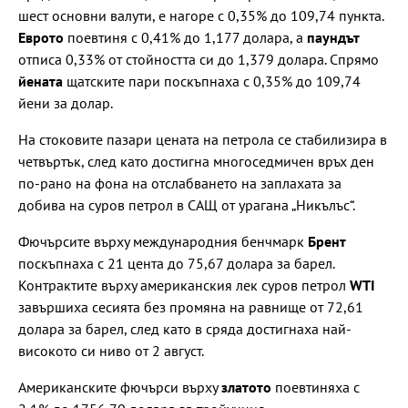
шест основни валути, е нагоре с 0,35% до 109,74 пункта.
Еврото
поевтиня с 0,41% до 1,177 долара, а
паундът
отписа 0,33% от стойността си до 1,379 долара. Спрямо
йената
щатските пари поскъпнаха с 0,35% до 109,74
йени за долар.
На стоковите пазари цената на петрола се стабилизира в
четвъртък, след като достигна многоседмичен връх ден
по-рано на фона на отслабването на заплахата за
добива на суров петрол в САЩ от урагана „Никълъс“.
Фючърсите върху международния бенчмарк
Брент
поскъпнаха с 21 цента до 75,67 долара за барел.
Контрактите върху американския лек суров петрол
WTI
завършиха сесията без промяна на равнище от 72,61
долара за барел, след като в сряда достигнаха най-
високото си ниво от 2 август.
Американските фючърси върху
златото
поевтиняха с