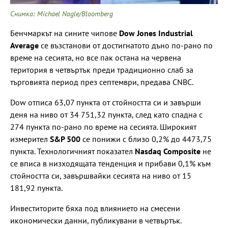
Снимка: Michael Nagle/Bloomberg
Бенчмаркът на сините чипове
Dow Jones Industrial
Average
се възстанови от достигнатото дъно по-рано по
време на сесията, но все пак остана на червена
територия в четвъртък преди традиционно слаб за
търговията период през септември, предава CNBC.
Dow отписа 63,07 пункта от стойността си и завърши
деня на ниво от 34 751,32 пункта, след като спадна с
274 пункта по-рано по време на сесията. Широкият
измерител
S&P 500
се понижи с близо 0,2% до 4473,75
пункта. Технологичният показател
Nasdaq Composite
не
се вписа в низходящата тенденция и прибави 0,1% към
стойността си, завършвайки сесията на ниво от 15
181,92 пункта.
Инвеститорите бяха под влиянието на смесени
икономически данни, публикувани в четвъртък.