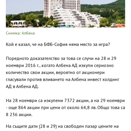
Снимка: Албена
Кой е казал, че на БФБ-София няма място за игра?
Поредното доказателство за това се случи на 28 и 29
ноември 2016 г., когато Албена АД изкупи сериозно
количество свои акции, вероятно от акционери
гласували против вливането на Албена инвест холдинг
АД в Албена АД.
На 28 ноември са изкупени 7372 акции, а на 29 ноември
- още 864 акции при цени от около 64,8 лв. Общо това са
8 236 акции.
На същите дати (28 и 29) на свободен пазар цените на