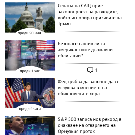
Сенатът на САЩ прие
законопроект за разходите,
който игнорира призивите на
Тръмп
преди 50 мин.
Безопасен актив ли са
американските държавни
облигации?
1
преди 1 час
Фед трябва да започне да се
вслушва в мнението на
обикновените хора
преди 4 часа
S&P 500 записа нов рекорд в
очакване на отварянето на
Ормузкия проток