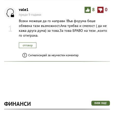
vale1
8
0
преди 9 години
Всеки можеше да го направи !Във форума беше
1
обявена тази възможност.Ама трябва и смелост ( да не
кажа друга дума) за това.За това БРАВО на тези ,които
го отиграха.
отговор
Сигнализирай за неуместен коментар
ФИНАНСИ
ВИЖ ОЩЕ