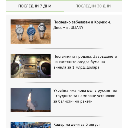
ПОСЛЕДНИ 7 ДНИ
ПОСЛЕДНИ 30 ДНИ
Последно забелязан в Кореком.
Днес – в JULIANY
Носталгията продава: Завръщането
на касетките следва бума на
винила за 1 млрд. долара
Украйна има нова цел в руския тил
- трудните за намиране установки
за балистични ракети
Кадър на деня за 3 август