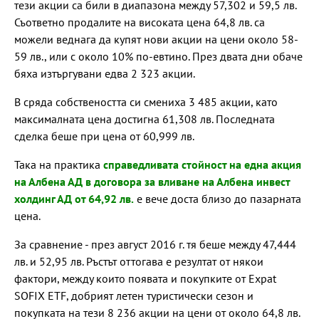
тези акции са били в диапазона между 57,302 и 59,5 лв.
Съответно продалите на високата цена 64,8 лв. са
можели веднага да купят нови акции на цени около 58-
59 лв., или с около 10% по-евтино. През двата дни обаче
бяха изтъргувани едва 2 323 акции.
В сряда собствеността си смениха 3 485 акции, като
максималната цена достигна 61,308 лв. Последната
сделка беше при цена от 60,999 лв.
Така на практика
справедливата стойност на една акция
на Албена АД в договора за вливане на Албена инвест
холдинг АД от 64,92 лв.
е вече доста близо до пазарната
цена.
За сравнение - през август 2016 г. тя беше между 47,444
лв. и 52,95 лв. Ръстът оттогава е резултат от някои
фактори, между които появата и покупките от Expat
SOFIX ETF, добрият летен туристически сезон и
покупката на тези 8 236 акции на цени от около 64,8 лв.