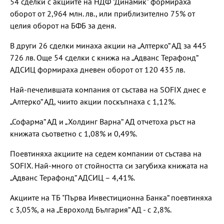
54 сделки с акциите на НДФ "Динамик" формираха
оборот от 2,964 млн. лв., или приблизително 75% от
целия оборот на БФБ за деня.
В други 26 сделки минаха акции на „Алтерко“ АД за 445
726 лв. Още 54 сделки с книжа на „Адванс Терафонд“
АДСИЦ формираха дневен оборот от 120 435 лв.
Най-печелившата компания от състава на SOFIX днес е
„Алтерко“ АД, чиито акции поскъпнаха с 1,12%.
„Софарма“ АД и „Холдинг Варна“ AД отчетоха ръст на
книжата съответно с 1,08% и 0,49%.
Поевтиняха акциите на седем компании от състава на
SOFIX. Най-много от стойността си загубиха книжата на
„Адванс Терафонд“ АДСИЦ – 4,41%.
Акциите на ТБ "Първа Инвестиционна Банка“ поевтиняха
с 3,05%, а на „Еврохолд България“ АД - с 2,8%.