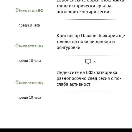
Европейските борси отбелязаха
трети исторически връх за
последните четири сесии
преди 8 часа
Кристофор Павлов: България ще
трябва да повиши данъци и
осигуровки
5
преди 10 часа
Индексите на БФБ затвориха
разнопосочно след сесия с по-
слаба активност
преди 10 часа