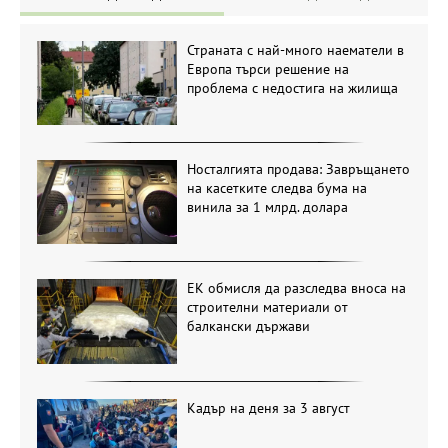
Страната с най-много наематели в
Европа търси решение на
проблема с недостига на жилища
Носталгията продава: Завръщането
на касетките следва бума на
винила за 1 млрд. долара
ЕК обмисля да разследва вноса на
строителни материали от
балкански държави
Кадър на деня за 3 август