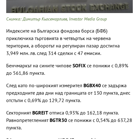
Снимка: Димитър Кьосемарлиев, Investor Media Group
Индексите на Българска фондова борса (БФБ)
приключиха търговията в четвъртък на червена
територия, а оборотът на регулиран пазар достигна
3,949 млн. лв. след 314 сделки с 47 емисии.
Бенчмаркът на сините чипове
SOFIX
се понижи с 0,89%
до 561,86 пункта.
След като по-широкият измерител
BGBX40
се задържа
предходните два дни над границата от 130 пункта, днес
отстъпи с 0,69% до 129,72 пункта.
Секторният
BGREIT
отписа 0,93% до 162,18 пункта.
Равнопретегленият
BGTR30
се понижи с 0,54% до 637,28
пункта.