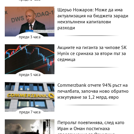
Щерьо Ножаров: Може да има
актуализация на бюджета заради
неизпълнени капиталови
разходи
преди 3 часа
Акциите на гиганта за чипове SK
Hynix се сринаха за втори път за
седмица
преди 5 часа
Commerzbank отчете 94% ръст на
печалбата, започва ново обратно
изкупуване за 1,2 млрд. евро
преди 7 часа
Петролът поевтинява, след като
Иран и Оман постигнаха