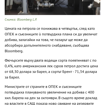
Снимка: Bloomberg L.P.
Цената на петрола се понижава в четвъртък, след като
ОПЕК и съюзниците
ù потвърдиха плана си да увеличат
добива, залагайки на това, че пазарът ще може да
абсорбира допълнителното снабдяване, съобщава
Bloomberg.
Фючърсите върху двата водещи сорта поевтиняват с по
0,4%, като американския лек суров петрол достига цена
от 68,30 долара за барел, а сортът Брент - 71,34 долара
за барел.
Министрите от страните в ОПЕК и съюзниците
потвърдиха плануваното увеличение на добива с 400
хил. барела на ден за октомври. В същото време доклад
на властите в САЩ показа ново свиване на резервите