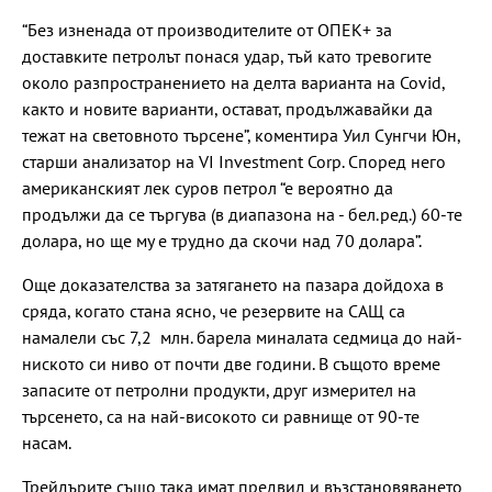
“Без изненада от производителите от ОПЕК+ за
доставките петролът понася удар, тъй като тревогите
около разпространението на делта варианта на Covid,
както и новите варианти, остават, продължавайки да
тежат на световното търсене”, коментира Уил
Сунгчи Юн,
старши анализатор на VI Investment Corp. Според него
американският лек суров петрол “е вероятно да
продължи да се търгува (в диапазона на - бел.ред.) 60-те
долара, но ще му е трудно да скочи над 70 долара”.
Още доказателства за затягането на пазара дойдоха в
сряда, когато стана ясно, че резервите на САЩ са
намалели със 7,2 млн. барела миналата седмица до най-
ниското си ниво от почти две години. В същото време
запасите от петролни продукти, друг измерител на
търсенето, са на най-високото си равнище от 90-те
насам.
Трейдърите също така имат предвид и възстановяването