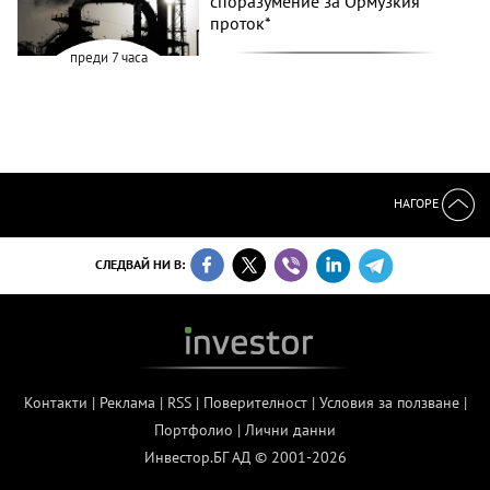
споразумение за Ормузкия
проток*
преди 7 часа
НАГОРЕ
СЛЕДВАЙ НИ В:
Контакти
|
Реклама
|
RSS
|
Поверителност
|
Условия за ползване
|
Портфолио
|
Лични данни
Инвестор.БГ АД © 2001-2026