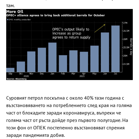
там.
Суровият петрол поскъпна с около 40% тази година с
възстановяването на потреблението след края на голяма
част от блокадите заради коронавируса, въпреки че
голяма част от ръста дойде през първото полугодие. На
този фон от ОПЕК постепенно възстановяват спрения
заради пандемията добив.