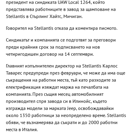
президент на синдиката UAW Local 1264, който
представлява работниците в завод за щамповане на
Stellantis в Стърлинг Хайтс, Мичиган.
Говорител на Stellantis отказа да коментира писмото.
Синдикатът и компанията се подготвят за преговори
преди крайния срок за подписването на нов
четиригодишен договор на 14 септември.
Главният изпълнителен директор на Stellantis Карлос
Таварес предупреди през февруари, че може да има още
съкращения на работни места, тъй като разходите за
електрификация изяждат маржа на печалбата на
компанията. През същия месец автомобилният
производител спря завода си в Илинойс, където
изгражда модели за марката Jeep, освобождавайки
около 1350 работници за неопределено време. Stellantis
обяви, че възнамерява да съкрати и до 2000 работни
места в Италия.