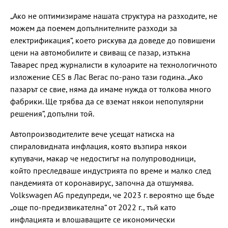
„Ако не оптимизираме нашата структура на разходите, не
можем да поемем допълнителните разходи за
електрификация“, което рискува да доведе до повишени
цени на автомобилите и свиващ се пазар, изтъкна
Таварес пред журналисти в кулоарите на технологичното
изложение CES в Лас Вегас по-рано тази година. „Ако
пазарът се свие, няма да имаме нужда от толкова много
фабрики. Ще трябва да се вземат някои непопулярни
решения”, допълни той.
Автопроизводителите вече усещат натиска на
спираловидната инфлация, която възпира някои
купувачи, макар че недостигът на полупроводници,
който преследваше индустрията по време и малко след
пандемията от коронавирус, започна да отшумява.
Volkswagen AG предупреди, че 2023 г. вероятно ще бъде
„още по-предизвикателна“ от 2022 г., тъй като
инфлацията и влошаващите се икономически