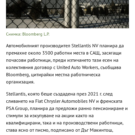
Снимка: Bloomberg L.P.
Автомобилният производител Stellantis NV планира да
премахне около 3500 работни места в САЩ, засягащи
почасови работници, преди изтичането тази есен на
колективния договор с United Auto Workers, съобщава
Bloomberg, цитирайки местна работническа
организация.
Stellantis, която беше създадена през 2021 г. след
сливането на Fiat Chrysler Automobiles NV и френската
PSA Group, планира да предложи ранно пенсиониране и
стимули за изкупуване на акции както на
квалифицирани, така и на производствени работници,
става ясно от писмо, подписано от Дъг Макинтош,