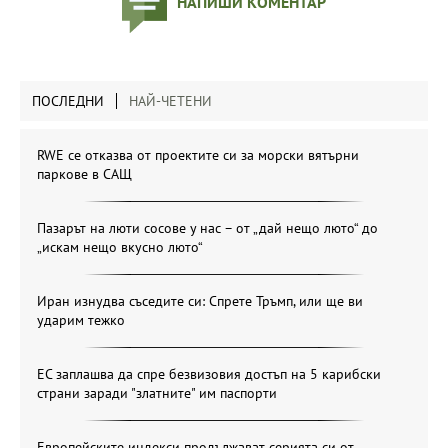
НАПИШИ КОМЕНТАР
ПОСЛЕДНИ
НАЙ-ЧЕТЕНИ
RWE се отказва от проектите си за морски вятърни
паркове в САЩ
Пазарът на люти сосове у нас – от „дай нещо люто“ до
„искам нещо вкусно люто“
Иран изнудва съседите си: Спрете Тръмп, или ще ви
ударим тежко
ЕС заплашва да спре безвизовия достъп на 5 карибски
страни заради "златните" им паспорти
Европейските индекси продължават серията си от