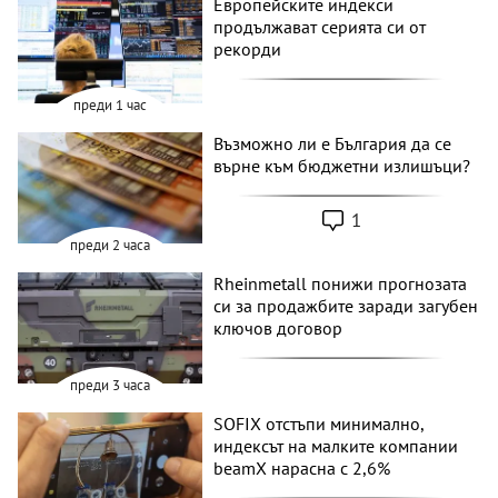
Европейските индекси
продължават серията си от
рекорди
преди 1 час
Възможно ли е България да се
върне към бюджетни излишъци?
1
преди 2 часа
Rheinmetall понижи прогнозата
си за продажбите заради загубен
ключов договор
преди 3 часа
SOFIX отстъпи минимално,
индексът на малките компании
beamX нарасна с 2,6%