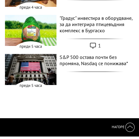
преди 4 часа
"Градус" инвестира в оборудване,
за да интегрира птицевъдния
комплекс в Бургаско
1
преди 5 часа
S&P 500 остава почти без
промяна, Nasdaq се понижава*
преди 5 часа
НАГОРЕ