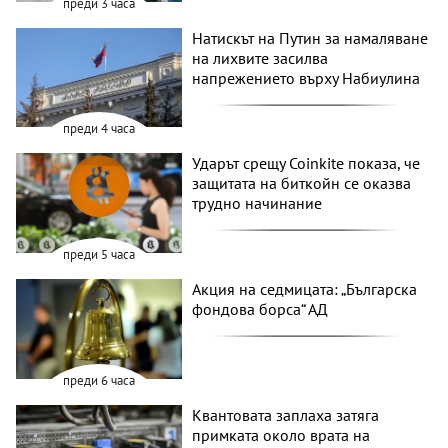
преди 3 часа
Натискът на Путин за намаляване
на лихвите засилва
напрежението върху Набиулина
преди 4 часа
Ударът срещу Coinkite показа, че
защитата на биткойн се оказва
трудно начинание
преди 5 часа
Акция на седмицата: „Българска
фондова борса“ АД
преди 6 часа
Квантовата заплаха затяга
примката около врата на