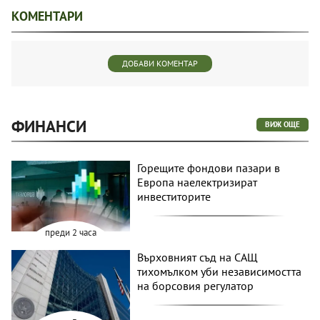
КОМЕНТАРИ
ДОБАВИ КОМЕНТАР
ФИНАНСИ
ВИЖ ОЩЕ
Горещите фондови пазари в
Европа наелектризират
инвеститорите
преди 2 часа
Върховният съд на САЩ
тихомълком уби независимостта
на борсовия регулатор