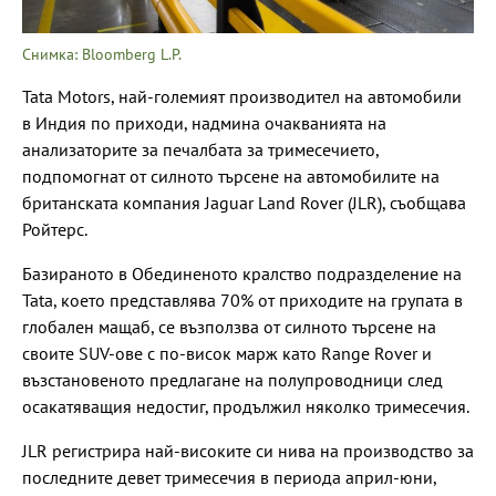
Снимка: Bloomberg L.P.
Tata Motors, най-големият производител на автомобили
в Индия по приходи, надмина очакванията на
анализаторите за печалбата за тримесечието,
подпомогнат от силното търсене на автомобилите на
британската компания Jaguar Land Rover (JLR), съобщава
Ройтерс.
Базираното в Обединеното кралство подразделение на
Tata, което представлява 70% от приходите на групата в
глобален мащаб, се възползва от силното търсене на
своите SUV-ове с по-висок марж като Range Rover и
възстановеното предлагане на полупроводници след
осакатяващия недостиг, продължил няколко тримесечия.
JLR регистрира най-високите си нива на производство за
последните девет тримесечия в периода април-юни,