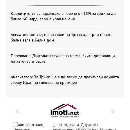
Кредитите у нас нараснаха с повече от 16% за година до
близо 66 млрд. евро в края на юни
Апелативният съд не позволи на Тръмп да строи новата
бална зала в Белия дом
Проучване: Дълговата тежест за германските доставчици
на авточасти расте
Анализатор: За Тръмп ще е по-лесно да прехвърли войната
срещу Иран на следващия президент
и
дава под наем, Двустаен
апартамент, 65 m2 София, Младост