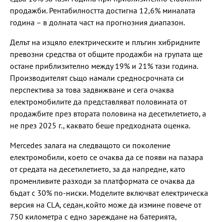
продажби. Рентабилността достигна 12,6% миналата
година – в долната част на прогнозния диапазон.
Делът на изцяло електрическите и плъгин хибридните
превозни средства от общите продажби на групата ще
остане приблизително между 19% и 21% тази година.
Производителят също намали средносрочната си
перспектива за това задвижване и сега очаква
електромобилите да представляват половината от
продажбите през втората половина на десетилетието, а
не през 2025 г., каквато беше предходната оценка.
Mercedes залага на следващото си поколение
електромобили, което се очаква да се появи на пазара
от средата на десетилетието, за да напредне, като
променливите разходи за платформата се очаква да
бъдат с 30% по-ниски. Моделите включват електрическа
версия на CLA, седан,който може да измине повече от
750 километра с едно зареждане на батерията,