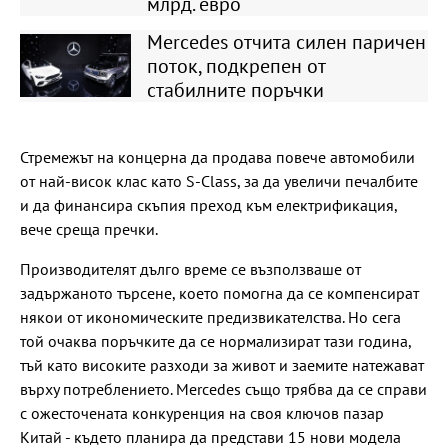
млрд. евро
Mercedes отчита силен паричен
поток, подкрепен от
стабилните поръчки
Стремежът на концерна да продава повече автомобили
от най-висок клас като S-Class, за да увеличи печалбите
и да финансира скъпия преход към електрификация,
вече среща пречки.
Производителят дълго време се възползваше от
задържаното търсене, което помогна да се компенсират
някои от икономическите предизвикателства. Но сега
той очаква поръчките да се нормализират тази година,
тъй като високите разходи за живот и заемите натежават
върху потреблението. Mercedes също трябва да се справи
с ожесточената конкуренция на своя ключов пазар
Китай - където планира да представи 15 нови модела