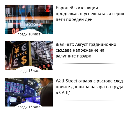
Европейските акции
продължават успешната си серия
пети пореден ден
преди 10 часа
iBanFirst: Август традиционно
създава напрежение на
валутните пазари
преди 13 часа
Wall Street отваря с ръстове след
новите данни за пазара на труда
в САЩ*
преди 13 часа