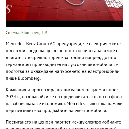
Снимка: Bloomberg L.P.
Mercedes-Benz Group AG предупреди, че електрическите
превозни средства ще останат по-скъпи от аналозите с
двигател с вътрешно горене за години напред, докато
германският производител на луксозни автомобили се
подготвя за охлаждане на търсенето на електромобили,
пише Bloomberg.
Компанията прогнозира по-ниска възвръщаемост през
2024 г., позовавайки се на предизвикателствата на фона
на забавящата се икономика. Mercedes също така намали
перспективите за продажбите на електромобили.
Постигането на ценови паритет между електромобилите
и конвенционални автомобили „остава много години“