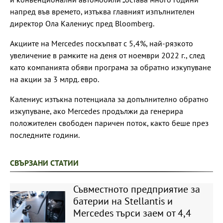
напред във времето, изтъква главният изпълнителен
директор Ола Калениус пред Bloomberg.
Акциите на Mercedes поскъпват с 5,4%, най-рязкото
увеличение в рамките на деня от ноември 2022 г., след
като компанията обяви програма за обратно изкупуване
на акции за 3 млрд. евро.
Калениус изтъкна потенциала за допълнително обратно
изкупуване, ако Mercedes продължи да генерира
положителен свободен паричен поток, както беше през
последните години.
СВЪРЗАНИ СТАТИИ
Съвместното предприятие за
батерии на Stellantis и
Mercedes търси заем от 4,4