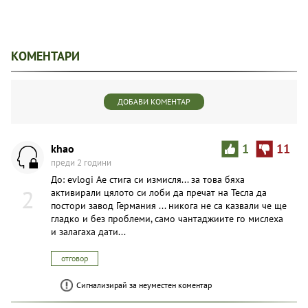
КОМЕНТАРИ
ДОБАВИ КОМЕНТАР
khao
1
11
преди 2 години
До: evlogi Ае стига си измисля... за това бяха
2
активирали цялото си лоби да пречат на Тесла да
постори завод Германия ... никога не са казвали че ще
гладко и без проблеми, само чантаджиите го мислеха
и залагаха дати...
отговор
Сигнализирай за неуместен коментар