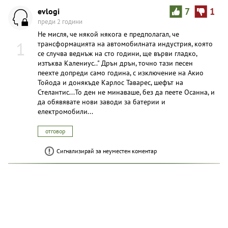
evlogi
7
1
преди 2 години
Не мисля, че някой някога е предполагал, че
1
трансформацията на автомобилната индустрия, която
се случва веднъж на сто години, ще върви гладко,
изтъква Калениус.." Дрън дрън, точно тази песен
пеехте допреди само година, с изключение на Акио
Тойода и донякъде Карлос Таварес, шефът на
Стелантис...То ден не минаваше, без да пеете Осанна, и
да обявявате нови заводи за батерии и
електромобили...
отговор
Сигнализирай за неуместен коментар