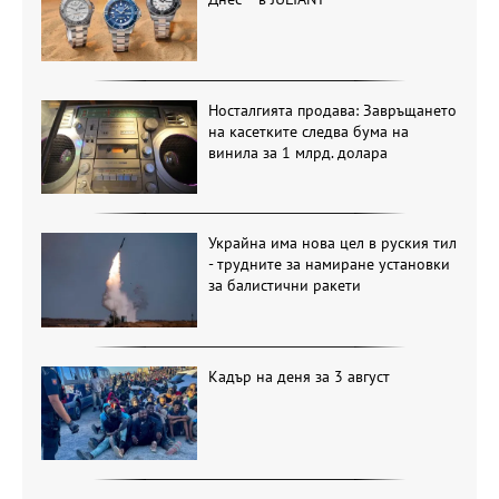
Носталгията продава: Завръщането
на касетките следва бума на
винила за 1 млрд. долара
Украйна има нова цел в руския тил
- трудните за намиране установки
за балистични ракети
Кадър на деня за 3 август