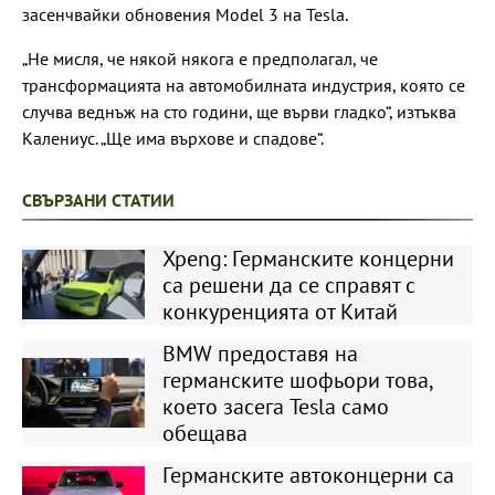
засенчвайки обновения Model 3 на Tesla.
„Не мисля, че някой някога е предполагал, че
трансформацията на автомобилната индустрия, която се
случва веднъж на сто години, ще върви гладко“, изтъква
Калениус. „Ще има върхове и спадове“.
СВЪРЗАНИ СТАТИИ
Xpeng: Германските концерни
са решени да се справят с
конкуренцията от Китай
BMW предоставя на
германските шофьори това,
което засега Tesla само
обещава
Германските автоконцерни са