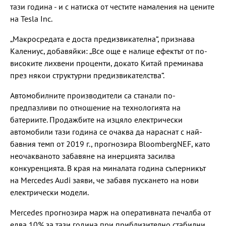
тази година - и с натиска от честите намаления на цените
на Tesla Inc.
„Макросредата е доста предизвикателна“, признава
Калениус, добавяйки: „Все още е налице ефектът от по-
високите лихвени проценти, докато Китай преминава
през някои структурни предизвикателства“.
Автомобилните производители са станали по-
предпазливи по отношение на технологията на
батериите. Продажбите на изцяло електрически
автомобили тази година се очаква да нараснат с най-
бавния темп от 2019 г., прогнозира BloombergNEF, като
неочакваното забавяне на инерцията засилва
конкуренцията. В края на миналата година съперникът
на Mercedes Audi заяви, че забавя пускането на нови
електрически модели.
Mercedes прогнозира марж на оперативната печалба от
едва 10% за тази година при приблизително стабилни