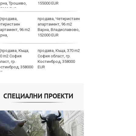
155000 EUR
пр
продава, Четиристаен
Му
апартамент, 96 m2
И
Варна, Владиславово,
е 
152000 EUR
продава, Къща, 370 m2
Ко
София област, гр.
сп
Костинброд, 358000
1.
EUR
са
на ЕС
СПЕЦИАЛНИ ПРОЕКТИ