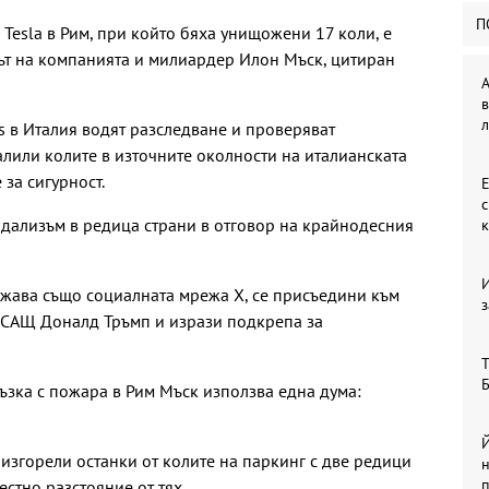
П
Tesla в Рим, при който бяха унищожени 17 коли, е
кът на компанията и милиардер Илон Мъск, цитиран
A
в
л
 в Италия водят разследване и проверяват
алили колите в източните околности на италианската
 за сигурност.
Е
ндализъм в редица страни в отговор на крайнодесния
ежава също социалната мрежа Х, се присъедини към
з
 САЩ Доналд Тръмп и изрази подкрепа за
Т
Б
ъзка с пожара в Рим Мъск използва една дума:
Й
изгорели останки от колите на паркинг с две редици
естно разстояние от тях.