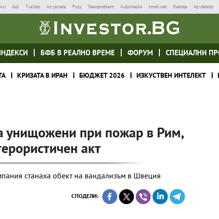
Air
Gol
Tialoto
Az-jenata
Puls
Teenproblem
Automedia
Imoti.net
Rabota
Az-deteto
ИНДЕКСИ
БФБ В РЕАЛНО ВРЕМЕ
ФОРУМ
СПЕЦИАЛНИ ПР
ТА
КРИЗАТА В ИРАН
БЮДЖЕТ 2026
ИЗКУСТВЕН ИНТЕЛЕКТ
ха унищожени при пожар в Рим,
терористичен акт
мпания станаха обект на вандализъм в Швеция
СПОДЕЛИ: