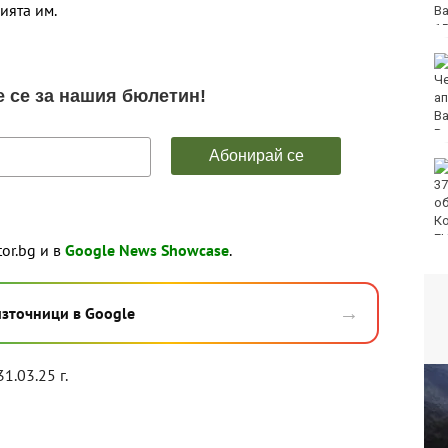
ията им.
"Грийнпийс": Да не се
добива нефт и газ в
Черно море
Оставиха в ареста
петимата младежи за
убийството в Пловдив
tor.bg и в
Google News Showcase
.
→
източници в Google
31.03.25 г.