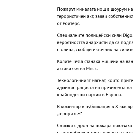
Пожарът миналата нощ в шоурум на 
терористичен акт, заяви собствени
от Ройтерс.
Специалните полицейски сили Digos
вероятността анархисти да са подп
столица, съобщи източник на силите
Колите Tesla станаха мишени на ва
активизъм на Мъск.
Технологичният магнат, който прит
администрацията на президента на
крайнодесни партии в Европа.
В коментар в публикация в Х във вр
„тероризъм“.
Снимки с дрон на пожара показаха 
с автомобили и трета редица на изв