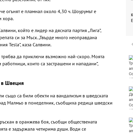
е огънят е пламнал около 4,30 ч. Шоурумът е
К
и хора.
лвини, който е лидер на дясната партия „Лига“,
репата си за Мъск. „Твърде много неоправдана
я Tesla“, каза Салвини.
е трябва да приключи възможно най-скоро. Моята
Затварят
 работници, които са застрашени и нападани“,
междуселски път във
Варненско за ремонт
 в Швеция
По клип в нета:
Полицията издири и
оли също са били обекти на вандализъм в шведската
глоби шофьор за
рад Малмьо в понеделник, съобщиха редица шведски
рисково поведение на
пътя във Варна
Пуснаха тока в КАТ
пръскан в оранжева боя, съобщи обществената
Варна
ията е задържала четирима души. Води се