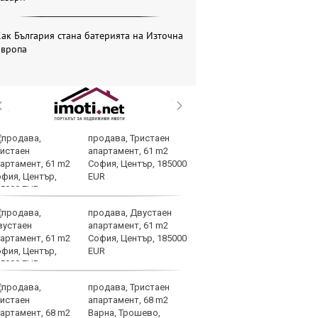
ак България стана батерията на Източна
Европа
продава, Тристаен
Би
апартамент, 61 m2
му
София, Център, 185000
от
EUR
да
алгоритми
продава, Двустаен
Кл
апартамент, 61 m2
Ев
София, Център, 185000
на
EUR
продава, Тристаен
Ир
апартамент, 68 m2
на
Варна, Трошево,
Из