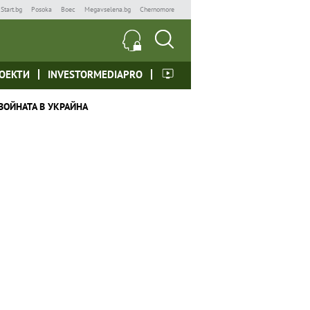
Start.bg
Posoka
Boec
Megavselena.bg
Chernomore
ОЕКТИ
INVESTORMEDIAPRO
ВОЙНАТА В УКРАЙНА