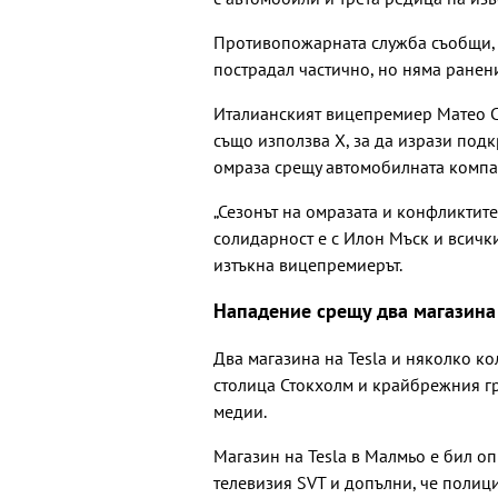
Противопожарната служба съобщи, ч
пострадал частично, но няма ранен
Италианският вицепремиер Матео Са
също използва Х, за да изрази подк
омраза срещу автомобилната компани
„Сезонът на омразата и конфликтит
солидарност е с Илон Мъск и всички
изтъкна вицепремиерът.
Нападение срещу два магазина
Два магазина на Tesla и няколко к
столица Стокхолм и крайбрежния г
медии.
Магазин на Tesla в Малмьо е бил о
телевизия SVT и допълни, че полиц