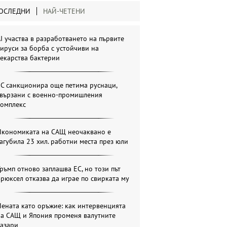
ОСЛЕДНИ
НАЙ-ЧЕТЕНИ
I участва в разработването на първите
ируси за борба с устойчиви на
екарства бактерии
С санкционира още петима руснаци,
свързани с военно-промишления
комплекс
Икономиката на САЩ неочаквано е
агубила 23 хил. работни места през юли
ръмп отново заплашва ЕС, но този път
рюксел отказва да играе по свирката му
ената като оръжие: как интервенцията
на САЩ и Япония променя валутните
пазари