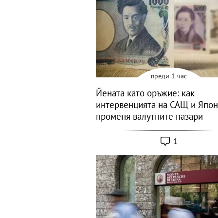
преди 1 час
Йената като оръжие: как
интервенцията на САЩ и Япо
променя валутните пазари
1