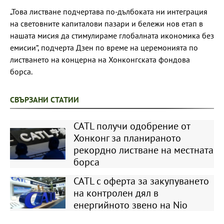
„Това листване подчертава по-дълбоката ни интеграция
на световните капиталови пазари и бележи нов етап в
нашата мисия да стимулираме глобалната икономика без
емисии“, подчерта Дзен по време на церемонията по
листването на концерна на Хонконгската фондова
борса.
СВЪРЗАНИ СТАТИИ
CATL получи одобрение от
Хонконг за планираното
рекордно листване на местната
борса
CATL с оферта за закупуването
на контролен дял в
енергийното звено на Nio