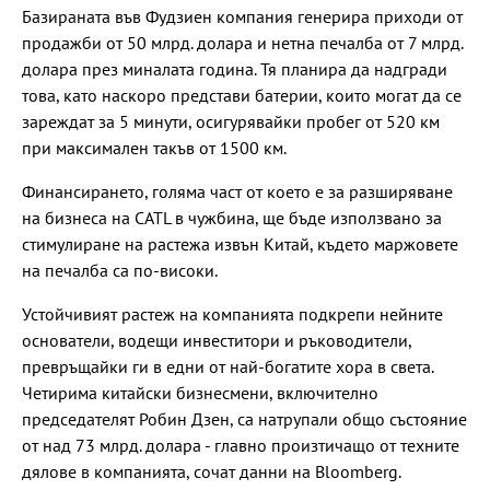
Базираната във Фудзиен компания генерира приходи от
продажби от 50 млрд. долара и нетна печалба от 7 млрд.
долара през миналата година. Тя планира да надгради
това, като наскоро представи батерии, които могат да се
зареждат за 5 минути, осигурявайки пробег от 520 км
при максимален такъв от 1500 км.
Финансирането, голяма част от което е за разширяване
на бизнеса на CATL в чужбина, ще бъде използвано за
стимулиране на растежа извън Китай, където маржовете
на печалба са по-високи.
Устойчивият растеж на компанията подкрепи нейните
основатели, водещи инвеститори и ръководители,
превръщайки ги в едни от най-богатите хора в света.
Четирима китайски бизнесмени, включително
председателят Робин Дзен, са натрупали общо състояние
от над 73 млрд. долара - главно произтичащо от техните
дялове в компанията, сочат данни на Bloomberg.