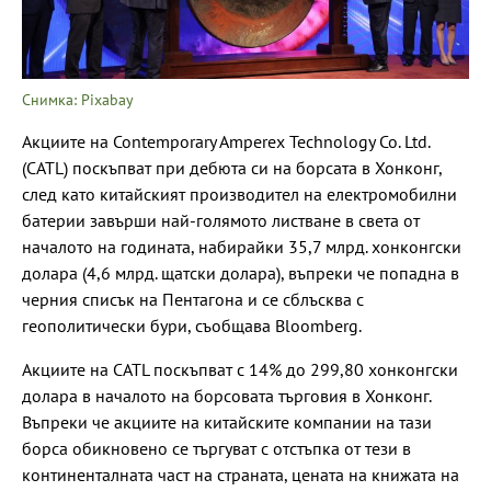
Снимка: Pixabay
Акциите на Contemporary Amperex Technology Co. Ltd.
(CATL) поскъпват при дебюта си на борсата в Хонконг,
след като китайският производител на електромобилни
батерии завърши най-голямото листване в света от
началото на годината, набирайки 35,7 млрд. хонконгски
долара (4,6 млрд. щатски долара), въпреки че попадна в
черния списък на Пентагона и се сблъсква с
геополитически бури, съобщава Bloomberg.
Акциите на CATL поскъпват с 14% до 299,80 хонконгски
долара в началото на борсовата търговия в Хонконг.
Въпреки че акциите на китайските компании на тази
борса обикновено се търгуват с отстъпка от тези в
континенталната част на страната, цената на книжата на