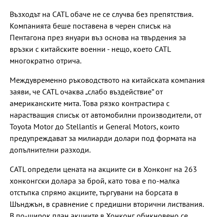
Възходът на CATL обаче не се случва без препятствия.
Компанията беше поставена в черен списък на
Пентагона през януари въз основа на твърдения за
връзки с китайските военни - нещо, което CATL
многократно отрича.
Междувременно ръководството на китайската компания
заяви, че CATL очаква „слабо въздействие“ от
американските мита. Това рязко контрастира с
нарастващия списък от автомобилни производители, от
Toyota Motor до Stellantis и General Motors, които
предупреждават за милиарди долари под формата на
допълнителни разходи.
CATL определи цената на акциите си в Хонконг на 263
хонконгски долара за брой, като това е по-малка
отстъпка спрямо акциите, търгувани на борсата в
Шънджън, в сравнение с предишни вторични листвания.
В по-широк план акциите в Хонконг обикновено се