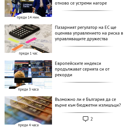
отново се устреми нагоре
преди 14 мин.
Пазарният регулатор на ЕС ще
оценява управлението на риска в
управляващите дружества
преди 1 час
Европейските индекси
продължават серията си от
рекорди
преди 3 часа
Възможно ли е България да се
върне към бюджетни излишъци?
2
преди 4 часа