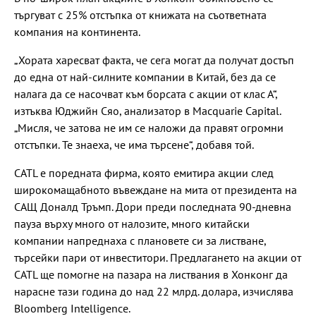
търгуват с 25% отстъпка от книжата на съответната
компания на континента.
„Хората харесват факта, че сега могат да получат достъп
до една от най-силните компании в Китай, без да се
налага да се насочват към борсата с акции от клас А“,
изтъква Юджийн Сяо, анализатор в Macquarie Capital.
„Мисля, че затова не им се наложи да правят огромни
отстъпки. Те знаеха, че има търсене“, добавя той.
CATL е поредната фирма, която емитира акции след
широкомащабното въвеждане на мита от президента на
САЩ Доналд Тръмп. Дори преди последната 90-дневна
пауза върху много от налозите, много китайски
компании напреднаха с плановете си за листване,
търсейки пари от инвеститори. Предлагането на акции от
CATL ще помогне на пазара на листвания в Хонконг да
нарасне тази година до над 22 млрд. долара, изчислява
Bloomberg Intelligence.