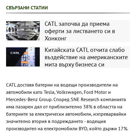
СВЪРЗАНИ СТАТИИ
CATL започва да приема
оферти за листването си в
Хонконг
Китайската CATL отчита слабо
въздействие на американските
мита върху бизнеса си
CATL доставя батерии на водещи производители на
автомобили като Tesla, Volkswagen, Ford Motor и
Mercedes-Benz Group. Според SNE Research компанията
има пазарен дял от приблизително 38% в областта на
батериите за електрически автомобили, изпреварвайки
значително втория в подреждането - водещия
производител на електромобили BYD, който държи 17%.