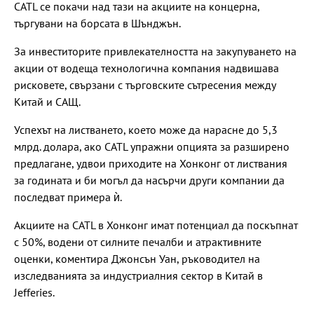
CATL се покачи над тази на акциите на концерна,
търгувани на борсата в Шънджън.
За инвеститорите привлекателността на закупуването на
акции от водеща технологична компания надвишава
рисковете, свързани с търговските сътресения между
Китай и САЩ.
Успехът на листването, което може да нарасне до 5,3
млрд. долара, ако CATL упражни опцията за разширено
предлагане, удвои приходите на Хонконг от листвания
за годината и би могъл да насърчи други компании да
последват примера ѝ.
Акциите на CATL в Хонконг имат потенциал да поскъпнат
с 50%, водени от силните печалби и атрактивните
оценки, коментира Джонсън Уан, ръководител на
изследванията за индустриалния сектор в Китай в
Jefferies.