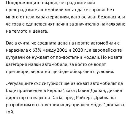
Поддръжниците твърдят, че градските или
предградските автомобили могат да се справят без
много от тези характеристики, като остават безопасни, и
че това е единственият начин за значително намаляване
на теглото и цената.
Dacia счита, че средната цена на новите автомобили е
нараснала с 63% между 2001 и 2020 г., а европейските
купувачи се нуждаят от по-достъпни модели. Но новата
категория малки автомобили, за която се водят
преговори, вероятно ще бъде обвързана с условия.
„Регулациите със сигурност ще изискват автомобилът да
бъде произведен в Европа“, каза Давид Дюран, дизайн
директор на марката Dacia, пред Ройтерс. „Трябва да
разработим и съответния индустриален модел“, допълва
той.