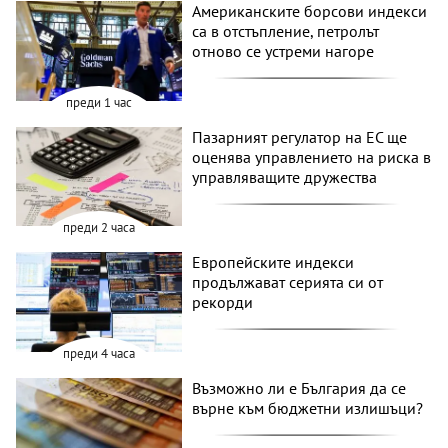
Американските борсови индекси
са в отстъпление, петролът
отново се устреми нагоре
преди 1 час
Пазарният регулатор на ЕС ще
оценява управлението на риска в
управляващите дружества
преди 2 часа
Европейските индекси
продължават серията си от
рекорди
преди 4 часа
Възможно ли е България да се
върне към бюджетни излишъци?