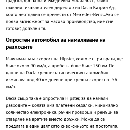
градска, достъпна и ежедневна мобилност“, заяви
главният изпълнителен директор на Dacia Катрин Адт,
която неотдавна се премести от Mercedes-Benz. „Ако се
появи възможност за масово производство, ние сме
готови“, допълни тя.
Опростен автомобил за намаляване на
разходите
Максималната скорост на Hipster, която е с три врати, ще
бъде около 90 км/ч, а пробегът ѝ ще бъде 150 км. По
данни на Dacia средностатистическият автомобил
изминава под 40 км дневно при средна скорост от 56
км/ч.
Dacia също така е опростила Hipster, за да намали
разходите – колата има платнени седалки, минимално
количество електроника, ръчни прозорци и ремъци за
отваряне на вратите вместо дръжки. Може да се
предлага в един цвят като сиво-синьото на прототипа.