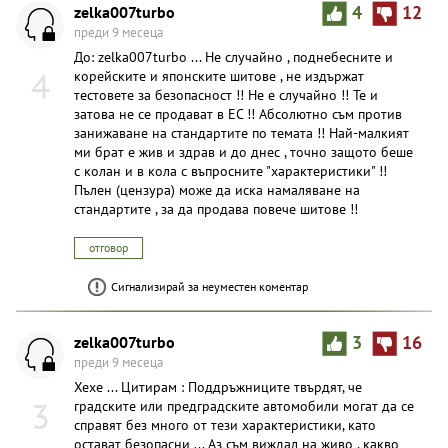
zelka007turbo
4
12
преди 9 месеца
До: zelka007turbo ... Не случайно , поднебесните и
4
корейските и японските шитове , не издържат
тестовете за безопасност !! Не е случайно !! Те и
затова не се продават в ЕС !! Абсолютно съм против
занижаване на стандартите по темата !! Най-малкият
ми брат е жив и здрав и до днес , точно защото беше
с колан и в кола с въпросните "характеристики" !!
Пълен (цензура) може да иска намаляване на
стандартите , за да продава повече шитове !!
отговор
Сигнализирай за неуместен коментар
zelka007turbo
3
16
преди 9 месеца
Хехе ... Цитирам : Поддръжниците твърдят, че
3
градските или предградските автомобили могат да се
справят без много от тези характеристики, като
остават безопасни ... Аз съм виждал на живо , какво