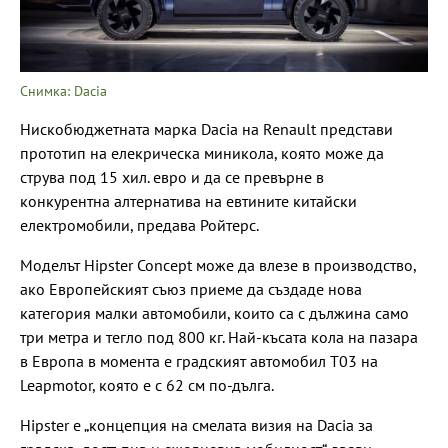
Снимка: Dacia
Нискобюджетната марка Dacia на Renault представи
прототип на елекрическа миникола, която може да
струва под 15 хил. евро и да се превърне в
конкурентна алтернатива на евтините китайски
електромобили, предава Ройтерс.
Моделът Hipster Concept може да влезе в производство,
ако Европейският съюз приеме да създаде нова
категория малки автомобили, които са с дължина само
три метра и тегло под 800 кг. Най-късата кола на пазара
в Европа в момента е градският автомобил Т03 на
Leapmotor, която е с 62 см по-дълга.
Hipster е „концепция на смелата визия на Dacia за