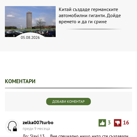
Китай създаде германските
автомобилни гиганти. Дойде
времето и да ги срине
05.08.2026
КОМЕНТАРИ
ДОБАВИ КОМЕНТАР
zelka007turbo
3
16
преди 9 месеца
До: Slavi.13 ... Вие специално нищо нито сте създавали