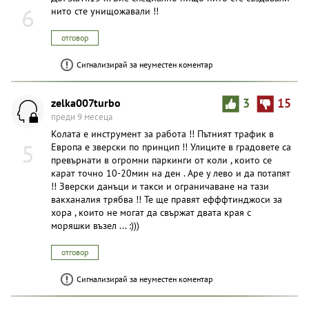
6
нито сте унищожавали !!
отговор
Сигнализирай за неуместен коментар
zelka007turbo
3
15
преди 9 месеца
Колата е инструмент за работа !! Пътният трафик в
5
Европа е зверски по принцип !! Улиците в градовете са
превърнати в огромни паркинги от коли , които се
карат точно 10-20мин на ден . Аре у лево и да потапят
!! Зверски данъци и такси и ограничаване на тази
вакханалия трябва !! Те ще правят ефффтинджоси за
хора , които не могат да свържат двата края с
моряшки възел ... :)))
отговор
Сигнализирай за неуместен коментар