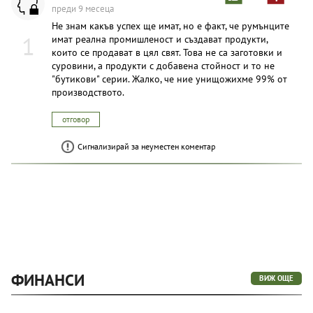
преди 9 месеца
Не знам какъв успех ще имат, но е факт, че румънците
1
имат реална промишленост и създават продукти,
които се продават в цял свят. Това не са заготовки и
суровини, а продукти с добавена стойност и то не
"бутикови" серии. Жалко, че ние унищожихме 99% от
производството.
отговор
Сигнализирай за неуместен коментар
ФИНАНСИ
ВИЖ ОЩЕ