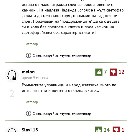
остава от малолитражка след съприкосновение с
камион . На надлеза Надежда , спрях на жълт светофар
, колата до мен също спря , но камионът зад нея не
спря . Пожелавам на "поддръжниците" да са с децата
си в кола без предпазна клетка и пред камион на
светофар . Успех без характеристиките !!
отговор
Сигнализирай за неуместен коментар
melon
7
12
преди 9 месеца
Румънските управници и народ излязоха много по-
2
интелигентни и почтени от българските...
отговор
Сигнализирай за неуместен коментар
Slavi.13
24
1