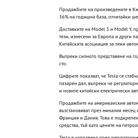
Продажбите на произведените в Кит
36% на годишна база, отчитайки ше
Доставките на Model 3 и Model Y, п
тези, изнесени за Европа и други п
Китайската асоциация за леки авто
Въпреки силното представяне на го
сто.
Цифрите показват, че Tesla се стаб
пазарен дял, въпреки че регулаторни
и новите китайски електрически ав
Продажбите на американския авто
възстановяват през миналия месец 
Франция и Дания. Това е подкрепен
средства, тъй като цените на петро
Tesla е изправена пред регулаторн