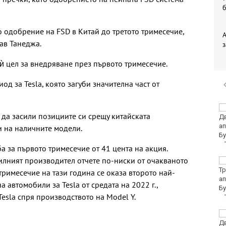
 одобрение на FSD в Китай до третото тримесечие,
ав Танеджа.
з
 ѝ цел за внедряване през първото тримесечие.
од за Tesla, която загуби значителна част от
Жълт код за опасно
 да засили позициите си срещу китайската
горещо време в
голямата част от
и на наличните модели.
България
ба за първото тримесечие от 41 цента на акция.
лният производител отчете по-ниски от очакваното
Еврото леко отстъпва
на долара
римесечие на тази година се оказа второто най-
 автомобили за Tesla от средата на 2022 г.,
Tesla спря производството на Model Y.
Без ток във Варна на 6
август 2026