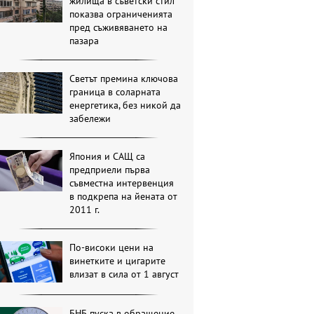
жилища в съветски стил
показва ограниченията
пред съживяването на
пазара
Светът премина ключова
граница в соларната
енергетика, без никой да
забележи
Япония и САЩ са
предприели първа
съвместна интервенция
в подкрепа на йената от
2011 г.
По-високи цени на
винетките и цигарите
влизат в сила от 1 август
БНБ пуска в обращение