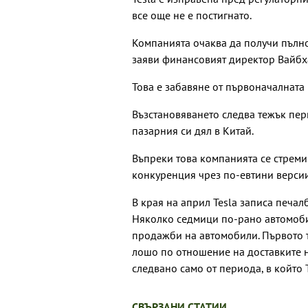
все още не е постигнато.
Компанията очаква да получи пълно
заяви финансовият директор Вайбх
Това е забавяне от първоначалната
Възстановяването следва тежък пери
пазарния си дял в Китай.
Въпреки това компанията се стреми
конкуренция чрез по-евтини верси
В края на април Tesla записа печал
Няколко седмици по-рано автомоби
продажби на автомобили. Първото т
лошо по отношение на доставките на
следвано само от периода, в който 
СВЪРЗАНИ СТАТИИ