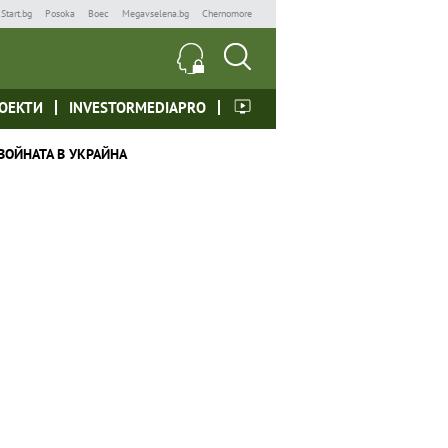
Start.bg
Posoka
Boec
Megavselena.bg
Chernomore
ОЕКТИ
INVESTORMEDIAPRO
ВОЙНАТА В УКРАЙНА