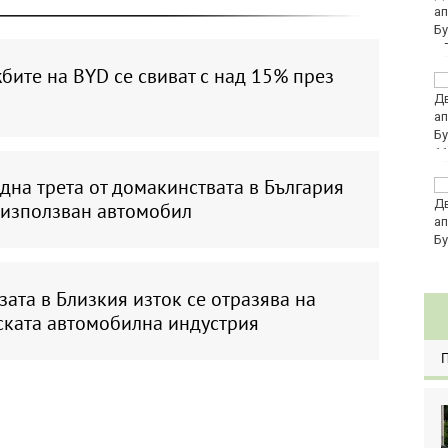
ите на BYD се свиват с над 15% през
Мачовете и спортът по
ТВ днес (6 август)
11
дна трета от домакинствата в България
Виц на деня - 6 август
еизползван автомобил
изата в Близкия изток се отразява на
ската автомобилна индустрия