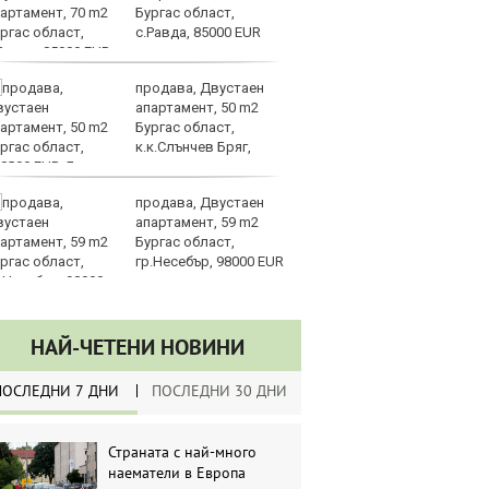
Бургас област,
по
с.Равда, 85000 EUR
продава, Двустаен
К
апартамент, 50 m2
Ев
Бургас област,
с
к.к.Слънчев Бряг,
ш
8000 EUR
продава, Двустаен
Г
апартамент, 59 m2
на
Бургас област,
об
гр.Несебър, 98000 EUR
к
НАЙ-ЧЕТЕНИ НОВИНИ
ПОСЛЕДНИ 7 ДНИ
ПОСЛЕДНИ 30 ДНИ
Страната с най-много
наематели в Европа