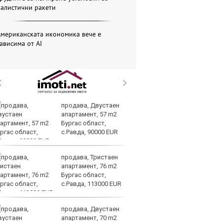
балистични ракети
Американската икономика вече е
ависима от АІ
продава, Двустаен
Ки
апартамент, 57 m2
пр
Бургас област,
пр
с.Равда, 90000 EUR
Тр
продава, Тристаен
В
апартамент, 76 m2
съ
Бургас област,
би
с.Равда, 113000 EUR
продава, Двустаен
Та
апартамент, 70 m2
пр