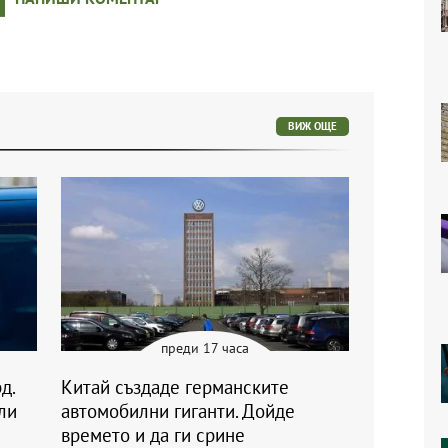
ВИЖ ОЩЕ
преди 17 часа
д.
Китай създаде германските
ли
автомобилни гиганти. Дойде
времето и да ги срине