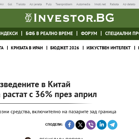
Air
Gol
Tialoto
Az-jenata
Puls
Teenproblem
Automedia
Imoti.net
Rabota
Az-deteto
ИНДЕКСИ
БФБ В РЕАЛНО ВРЕМЕ
ФОРУМ
СПЕЦИАЛНИ ПР
ТА
КРИЗАТА В ИРАН
БЮДЖЕТ 2026
ИЗКУСТВЕН ИНТЕЛЕКТ
зведените в Китай
 растат с 36% през април
зни средства, включително на пазарите зад граница
СПОДЕЛИ: