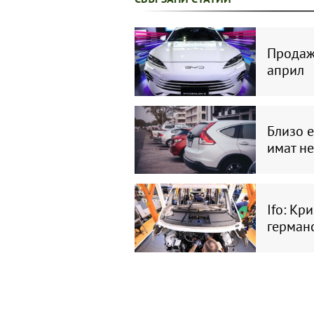
Продажб
април
Близо е
имат н
Ifo: Кр
герман