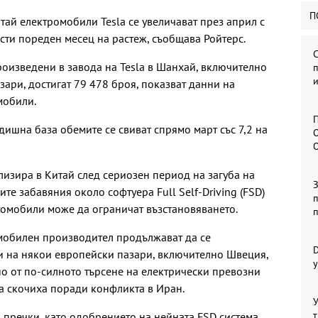
П
ай електромобили Tesla се увеличават през април с
сти пореден месец на растеж, съобщава Ройтерс.
роизведени в завода на Tesla в Шанхай, включително
п
и
азари, достигат 79 478 броя, показват данни на
мобили.
П
дишна база обемите се свиват спрямо март със 7,2 на
О
илизира в Китай след сериозен период на загуба на
те забавяния около софтуера Full Self-Driving (FSD)
п
томобили може да ограничат възстановяването.
мобилен производител продължават да се
и на някои европейски пазари, включително Швеция,
у
о от по-силното търсене на електрически превозни
ла скочиха поради конфликта в Иран.
У
т
и пречки, като одобрението на нейната FSD система