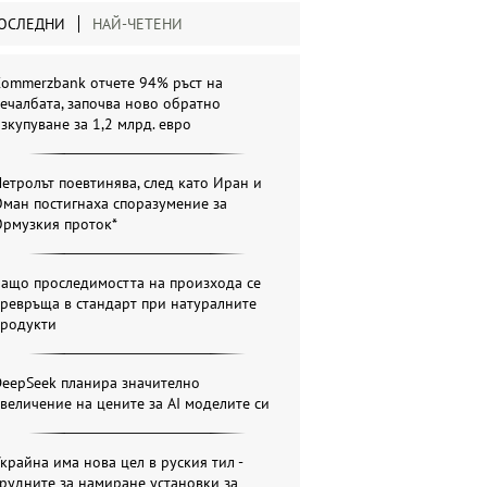
ОСЛЕДНИ
НАЙ-ЧЕТЕНИ
Commerzbank отчете 94% ръст на
ечалбата, започва ново обратно
зкупуване за 1,2 млрд. евро
етролът поевтинява, след като Иран и
ман постигнаха споразумение за
Ормузкия проток*
Защо проследимостта на произхода се
ревръща в стандарт при натуралните
продукти
DeepSeek планира значително
величение на цените за AI моделите си
крайна има нова цел в руския тил -
рудните за намиране установки за