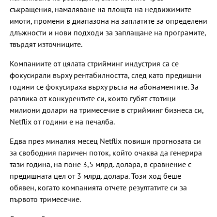
съкращения, намаляване на площта на недвижимите
имоти, промени в диапазона на заплатите за определени
длъжности и нови подходи за заплащане на програмите,
твърдят източниците.
Компаниите от цялата стрийминг индустрия са се
фокусирали върху рентабилността, след като предишни
години се фокусираха върху ръста на абонаментите. За
разлика от конкурентите си, които губят стотици
милиони долари на тримесечие в стрийминг бизнеса си,
Netflix от години е на печалба.
Едва през миналия месец Netflix повиши прогнозата си
за свободния паричен поток, който очаква да генерира
тази година, на поне 3,5 млрд. долара, в сравнение с
предишната цел от 3 млрд. долара. Този ход беше
обявен, когато компанията отчете резултатите си за
първото тримесечие.