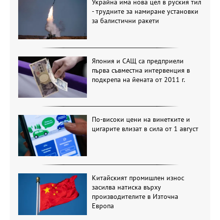
Украйна има нова цел в руския тил
- трудните за намиране установки
за балистични ракети
Япония и САЩ са предприели
първа съвместна интервенция в
подкрепа на йената от 2011 г.
По-високи цени на винетките и
цигарите влизат в сила от 1 август
Китайският промишлен износ
засилва натиска върху
производителите в Източна
Европа