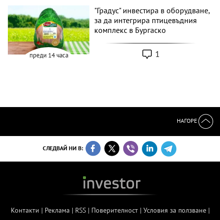
"Градус" инвестира в оборудване,
за да интегрира птицевъдния
комплекс в Бургаско
1
преди 14 часа
НАГОРЕ
СЛЕДВАЙ НИ В:
Контакти
|
Реклама
|
RSS
|
Поверителност
|
Условия за ползване
|