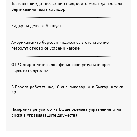
Търговци виждат несъответствия, които могат да провалят
Вертикалния газов коридор
Кадър на деня за 6 август
Американските борсови индекси са в отстъпление,
петролът отново се устреми нагоре
OTP Group отчете силни финансови резултати през
първото полугодие
В Европа работят над 10 хил. пивоварни, в България те са
42
Пазарният регулатор на ЕС ще оценява управлението на
риска в управляващите дружества