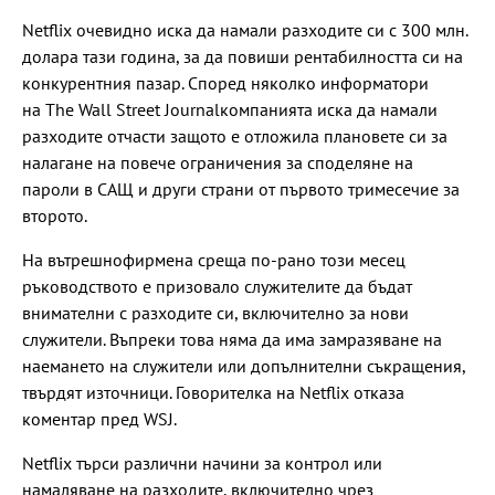
Netflix очевидно иска да намали разходите си с 300 млн.
долара тази година, за да повиши рентабилността си на
конкурентния пазар. Според няколко информатори
на The Wall Street Journalкомпанията иска да намали
разходите отчасти защото е отложила плановете си за
налагане на повече ограничения за споделяне на
пароли в САЩ и други страни от първото тримесечие за
второто.
На вътрешнофирмена среща по-рано този месец
ръководството е призовало служителите да бъдат
внимателни с разходите си, включително за нови
служители. Въпреки това няма да има замразяване на
наемането на служители или допълнителни съкращения,
твърдят източници. Говорителка на Netflix отказа
коментар пред WSJ.
Netflix търси различни начини за контрол или
намаляване на разходите, включително чрез