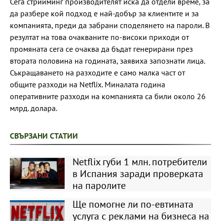
Сега стрийминг производителят иска да отдели време, за
да разбере кой подход е най-добър за клиентите и за
компанията, преди да забрани споделянето на пароли. В
резултат на това очакваните по-високи приходи от
промяната сега се очаква да бъдат генерирани през
втората половина на годината, заявиха запознати лица.
Съкращаването на разходите е само малка част от
общите разходи на Netflix. Миналата година
оперативните разходи на компанията са били около 26
млрд. долара.
СВЪРЗАНИ СТАТИИ
Netflix губи 1 млн. потребители
в Испания заради проверката
на паролите
Ще помогне ли по-евтината
услуга с реклами на бизнеса на