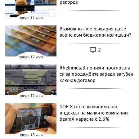
рекорди
преди 11 часа
Възможно ли е България да се
върне към бюджетни излишъци?
2
преди 12 часа
Rheinmetall понижи прогнозата
си за продажбите заради загубен
ключов договор
преди 12 часа
SOFIX отстъпи минимално,
индексът на малките компании
beamX нарасна с 2,6%
преди 13 часа