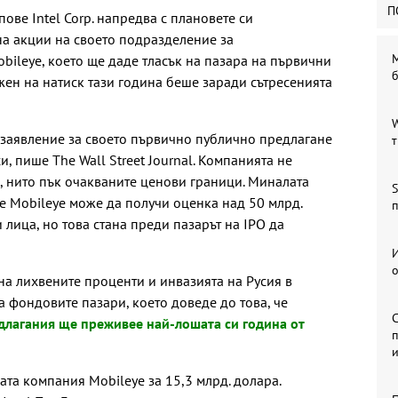
П
ве Intel Corp. напредва с плановете си
а акции на своето подразделение за
М
ileye, което ще даде тласък на пазара на първични
жен на натиск тази година беше заради сътресенията
W
а заявление за своето първично публично предлагане
т
, пише The Wall Street Journal. Компанията не
, нито пък очакваните ценови граници. Миналата
S
 че Mobileye може да получи оценка над 50 млрд.
п
 лица, но това стана преди пазарът на IPO да
И
о
а лихвените проценти и инвазията на Русия в
 фондовите пазари, което доведе до това, че
длагания ще преживее най-лошата си година от
п
и
ката компания Mobileye за 15,3 млрд. долара.