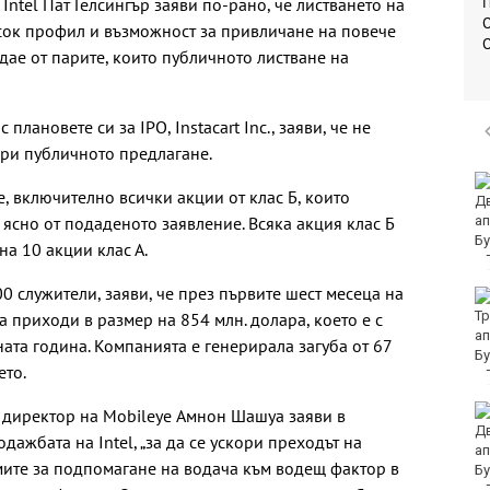
П
Intel Пат Гелсингър заяви по-рано, че листването на
О
сок профил и възможност за привличане на повече
ждае от парите, които публичното листване на
лановете си за IPO, Instacart Inc., заяви, че не
при публичното предлагане.
Две успешни акции
e, включително всички акции от клас Б, които
срещу търговията с
 ясно от подаденото заявление. Всяка акция клас Б
фалшиви стоки във
Варна
на 10 акции клас А.
00 служители, заяви, че през първите шест месеца на
Петролът поевтинява
на фона на
 приходи в размер на 854 млн. долара, което е с
преговорите между
ата година. Компанията е генерирала загуба от 67
Иран и Оман
ето.
Здравното
 директор на Mobileye Амнон Шашуа заяви в
министерство: Няма
дажбата на Intel, „за да се ускори преходът на
да закриваме РЗИ-та
емите за подпомагане на водача към водещ фактор в