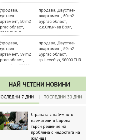
продава, Двустаен
Ки
апартамент, 50 m2
пр
Бургас област,
пр
к.к.Слънчев Бряг,
Тр
8000 EUR
продава, Двустаен
В
апартамент, 59 m2
съ
Бургас област,
би
гр.Несебър, 98000 EUR
НАЙ-ЧЕТЕНИ НОВИНИ
ПОСЛЕДНИ 7 ДНИ
ПОСЛЕДНИ 30 ДНИ
Страната с най-много
наематели в Европа
търси решение на
проблема с недостига на
жилища