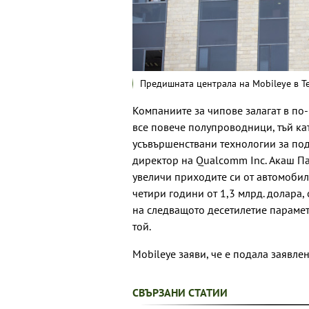
Предишната централа на Mobileye в Те
Компаниите за чипове залагат в по
все повече полупроводници, тъй ка
усъвършенствани технологии за под
директор на Qualcomm Inc. Акаш Па
увеличи приходите си от автомобил
четири години от 1,3 млрд. долара,
на следващото десетилетие параметъ
той.
Mobileye заяви, че е подала заявле
СВЪРЗАНИ СТАТИИ