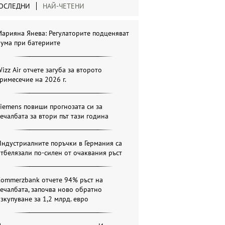
ОСЛЕДНИ
НАЙ-ЧЕТЕНИ
арияна Янева: Регулаторите подценяват
бума при батериите
izz Air отчете загуба за второто
римесечие на 2026 г.
iemens повиши прогнозата си за
ечалбата за втори път тази година
ндустриалните поръчки в Германия са
тбелязали по-силен от очаквания ръст
Commerzbank отчете 94% ръст на
ечалбата, започва ново обратно
зкупуване за 1,2 млрд. евро