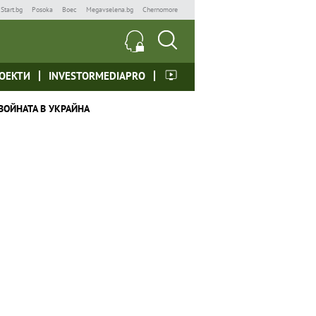
Start.bg
Posoka
Boec
Megavselena.bg
Chernomore
ОЕКТИ
INVESTORMEDIAPRO
ВОЙНАТА В УКРАЙНА