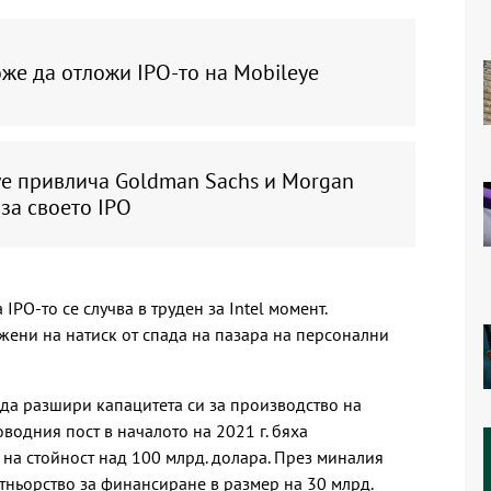
оже да отложи IPO-то на Mobileye
ye привлича Goldman Sachs и Morgan
 за своето IPO
PO-то се случва в труден за Intel момент.
ени на натиск от спада на пазара на персонални
а да разшири капацитета си за производство на
оводния пост в началото на 2021 г. бяха
на стойност над 100 млрд. долара. През миналия
тньорство за финансиране в размер на 30 млрд.