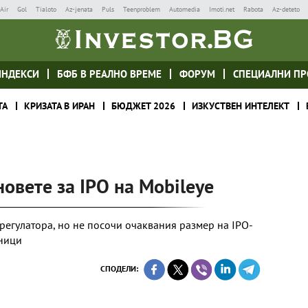
Air
Gol
Tialoto
Az-jenata
Puls
Teenproblem
Automedia
Imoti.net
Rabota
Az-deteto
ИНДЕКСИ
БФБ В РЕАЛНО ВРЕМЕ
ФОРУМ
СПЕЦИАЛНИ ПР
ТА
КРИЗАТА В ИРАН
БЮДЖЕТ 2026
ИЗКУСТВЕН ИНТЕЛЕКТ
новете за IPO на Mobileye
регулатора, но не посочи очаквания размер на IPO-
аници
СПОДЕЛИ: