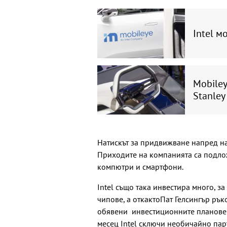
Intel м
Mobile
Stanley
Натискът за придвижване напред на I
Приходите на компанията са подлож
компютри и смартфони.
Intel също така инвестира много, з
чипове, а откактоПат Гелсингър рък
обявени инвестиционните планове 
месец Intel сключи необичайно пар