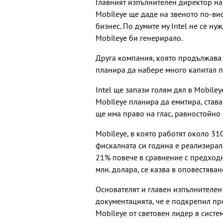
Главният изпълнителен директор на 
Mobileye ще даде на звеното по-ви
бизнес. По думите му Intel не се ну
Mobileye би генерирало.
Друга компания, която продължава с п
планира да набере много капитал 
Intel ще запази голям дял в Mobiley
Mobileye планира да емитира, става
ще има право на глас, равностойно 
Mobileye, в която работят около 31
фискалната си година е реализирала
21% повече в сравнение с предходн
млн. долара, се казва в оповестяван
Основателят и главен изпълнителен
документацията, че е подкрепил про
Mobileye от световен лидер в сист