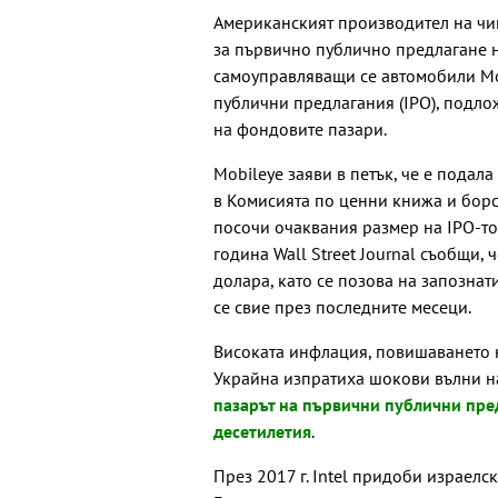
Американският производител на чипо
за първично публично предлагане н
самоуправляващи се автомобили Mob
публични предлагания (IPO), подло
на фондовите пазари.
Mobileye заяви в петък, че е подал
в Комисията по ценни книжа и борси
посочи очаквания размер на IPO-то
година Wall Street Journal съобщи,
долара, като се позова на запознати
се свие през последните месеци.
Високата инфлация, повишаването н
Украйна изпратиха шокови вълни на
пазарът на първични публични пре
десетилетия
.
През 2017 г. Intel придоби израелс