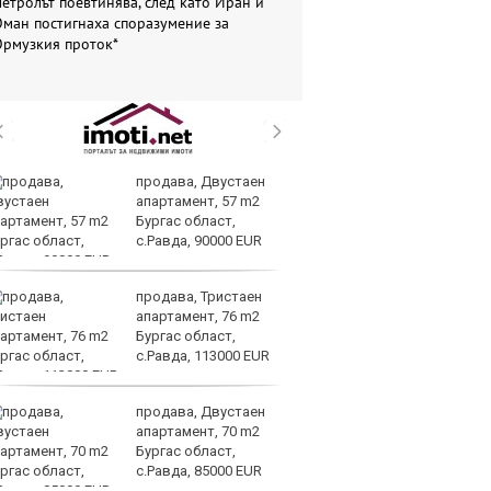
етролът поевтинява, след като Иран и
ман постигнаха споразумение за
Ормузкия проток*
продава, Двустаен
ЕС
апартамент, 57 m2
за
Бургас област,
да
с.Равда, 90000 EUR
ли
продава, Тристаен
Св
апартамент, 76 m2
о
Бургас област,
В
с.Равда, 113000 EUR
во
на LNG
продава, Двустаен
З
апартамент, 70 m2
$4
Бургас област,
за
с.Равда, 85000 EUR