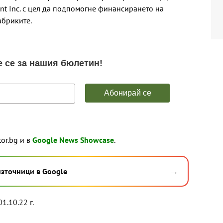
nt Inc. с цел да подпомогне финансирането на
абриките.
tor.bg и в
Google News Showcase
.
→
източници в Google
01.10.22 г.