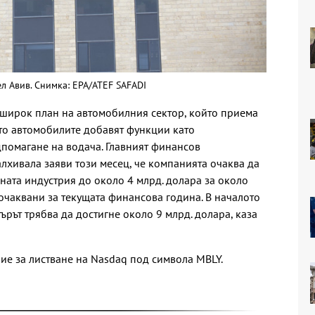
л Авив. Снимка: EPA/ATEF SAFADI
-широк план на автомобилния сектор, който приема
то автомобилите добавят функции като
помагане на водача. Главният финансов
лхивала заяви този месец, че компанията очаква да
ната индустрия до около 4 млрд. долара за около
 очаквани за текущата финансова година. В началото
рът трябва да достигне около 9 млрд. долара, каза
ние за листване на Nasdaq под символа MBLY.