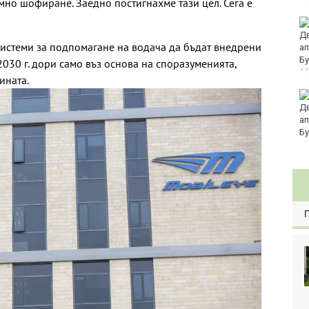
мно шофиране. Заедно постигнахме тази цел. Сега е
Спипаха мъж с
марихуана във Варна
 системи за подпомагане на водача да бъдат внедрени
2030 г. дори само въз основа на споразуменията,
11
ината.
Хванаха мъж, който
повредил климатик на
търговски обект във
Варна