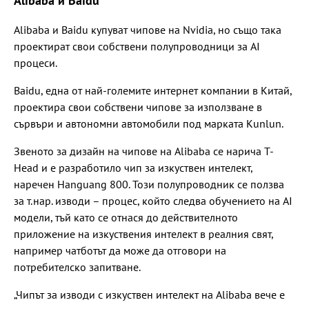
Alibaba и Baidu
Alibaba и Baidu купуват чипове на Nvidia, но също така
проектират свои собствени полупроводници за AI
процеси.
Baidu, една от най-големите интернет компании в Китай,
проектира свои собствени чипове за използване в
сървъри и автономни автомобили под марката Kunlun.
Звеното за дизайн на чипове на Alibaba се нарича T-
Head и е разработило чип за изкуствен интелект,
наречен Hanguang 800. Този полупроводник се ползва
за т.нар. изводи – процес, който следва обучението на AI
модели, тъй като се отнася до действителното
приложение на изкуствения интелект в реалния свят,
например чатботът да може да отговори на
потребителско запитване.
„Чипът за изводи с изкуствен интелект на Alibaba вече е