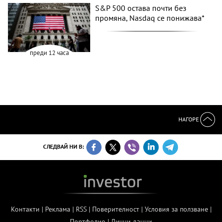
S&P 500 остава почти без
промяна, Nasdaq се понижава*
преди 12 часа
НАГОРЕ
СЛЕДВАЙ НИ В:
Контакти
|
Реклама
|
RSS
|
Поверителност
|
Условия за ползване
|
Портфолио
|
Лични данни