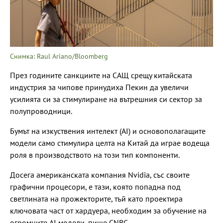
Снимка: Raul Ariano/Bloomberg
През годините санкциите на САЩ срещу китайската
индустрия за чипове принудиха Пекин да увеличи
усилията си за стимулиране на вътрешния си сектор за
полупроводници.
Бумът на изкуствения интелект (AI) и основополагащите
модели само стимулира целта на Китай да играе водеща
роля в производството на този тип компоненти.
Досега американската компания Nvidia, със своите
графични процесори, е тази, която попадна под
светлината на прожекторите, тъй като проектира
ключовата част от хардуера, необходим за обучение на
огромните AI модели, пише CNBC.