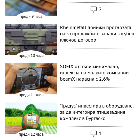
2
преди 9 часа
Rheinmetall понижи прогнозата
си за продажбите заради загубен
ключов договор
преди 10 часа
SOFIX отстъпи минимално,
индексът на малките компании
beamX нарасна с 2,6%
преди 11 часа
"Градус" инвестира в оборудване,
за да интегрира птицевъдния
комплекс в Бургаско
1
преди 12 часа