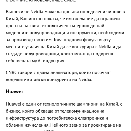
Въпреки че Nvidia може да доставя определени чипове в
Китай, Вашингтон показа, че има желание да ограничи
достъпа на своя технологичен съперник до най-
модерните полупроводници и инструменти, необходими
за производството им. Това поднови фокуса върху
местните усилия на Китай да се конкурира с Nvidia и да
създаде полупроводници, които могат да подкрепят
собствената му AI индустрия.
CNBC говори с двама анализатори, които посочват
водещите китайски конкуренти на Nvidia.
Huawei
Huawei е един от технологичните шампиони на Китай, с
бизнес, който обхваща от телекомуникационна
инфраструктура до потребителска електроника и
облачни изчисления. Нейното звено за проектиране на