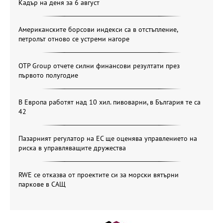
Кадър на деня за 6 август
Американските борсови индекси са в отстъпление,
петролът отново се устреми нагоре
OTP Group отчете силни финансови резултати през
първото полугодие
В Европа работят над 10 хил. пивоварни, в България те са
42
Пазарният регулатор на ЕС ще оценява управлението на
риска в управляващите дружества
RWE се отказва от проектите си за морски вятърни
паркове в САЩ