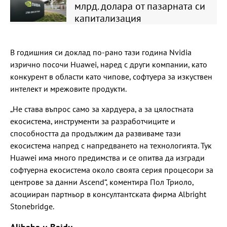
млрд. долара от пазарната си
капитализация
В годишния си доклад по-рано тази година Nvidia
изрично посочи Huawei, наред с други компании, като
конкурент в области като чипове, софтуера за изкуствен
интелект и мрежовите продукти.
„Не става въпрос само за хардуера, а за цялостната
екосистема, инструменти за разработчиците и
способността да продължим да развиваме тази
екосистема напред с напредването на технологията. Тук
Huawei има много предимства и се опитва да изгради
софтуерна екосистема около своята серия процесори за
центрове за данни Ascend“, коментира Пол Триоло,
асоцииран партньор в консултантската фирма Albright
Stonebridge.