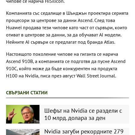
чипове се нарича HiSilicon.
Компанията със седалище в Шънджън проектира серията
процесори за центрове за данни Ascend. След това
Huawei продава тези чипове като част от сървъри, които
отиват в центрове за данни, за да обучават AI модели.
Нейните AI сървъри се предлагат под бранда Atlas.
Настоящото поколение чипове на гиганта се нарича
Ascend 910B, а компанията се подготвя да пусне Ascend
910C, който може да бъде конкурентен на продукта
H100 на Nvidia, писа през август Wall Street Journal.
СВЪРЗАНИ СТАТИИ
Шефът на Nvidia се раздели с
10 млрд. долара за ден
Nvidia загуби рекордните 279