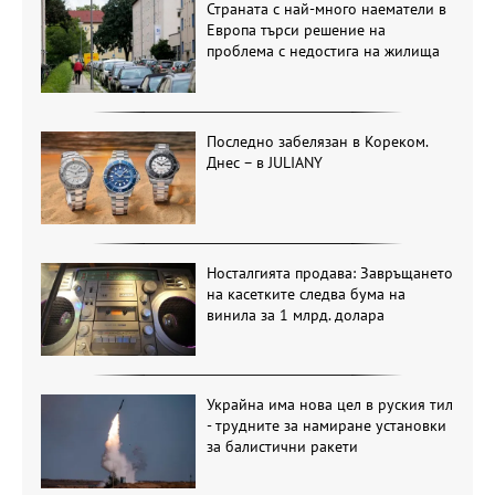
Страната с най-много наематели в
Европа търси решение на
проблема с недостига на жилища
Последно забелязан в Кореком.
Днес – в JULIANY
Носталгията продава: Завръщането
на касетките следва бума на
винила за 1 млрд. долара
Украйна има нова цел в руския тил
- трудните за намиране установки
за балистични ракети