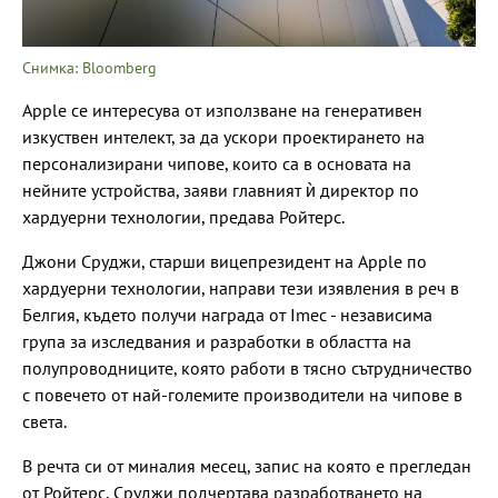
Снимка: Bloomberg
Apple се интересува от използване на генеративен
изкуствен интелект, за да ускори проектирането на
персонализирани чипове, които са в основата на
нейните устройства, заяви главният ѝ директор по
хардуерни технологии, предава Ройтерс.
Джони Сруджи, старши вицепрезидент на Apple по
хардуерни технологии, направи тези изявления в реч в
Белгия, където получи награда от Imec - независима
група за изследвания и разработки в областта на
полупроводниците, която работи в тясно сътрудничество
с повечето от най-големите производители на чипове в
света.
В речта си от миналия месец, запис на която е прегледан
от Ройтерс, Сруджи подчертава разработването на