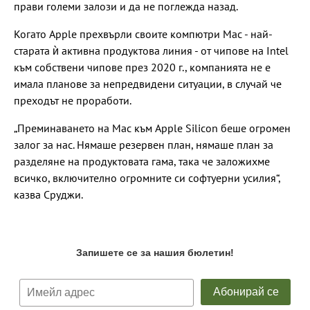
прави големи залози и да не поглежда назад.
Когато Apple прехвърли своите компютри Mac - най-
старата ѝ активна продуктова линия - от чипове на Intel
към собствени чипове през 2020 г., компанията не е
имала планове за непредвидени ситуации, в случай че
преходът не проработи.
„Преминаването на Mac към Apple Silicon беше огромен
залог за нас. Нямаше резервен план, нямаше план за
разделяне на продуктовата гама, така че заложихме
всичко, включително огромните си софтуерни усилия“,
казва Сруджи.