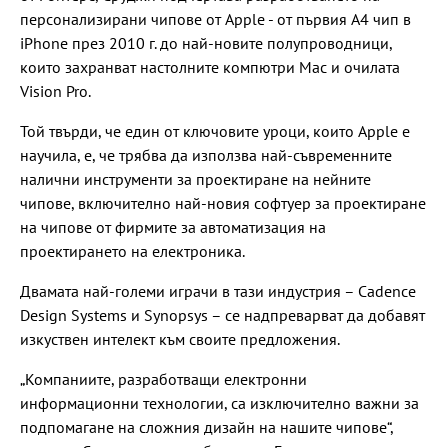
персонализирани чипове от Apple - от първия A4 чип в
iPhone през 2010 г. до най-новите полупроводници,
които захранват настолните компютри Mac и очилата
Vision Pro.
Той твърди, че един от ключовите уроци, които Apple е
научила, е, че трябва да използва най-съвременните
налични инструменти за проектиране на нейните
чипове, включително най-новия софтуер за проектиране
на чипове от фирмите за автоматизация на
проектирането на електроника.
Двамата най-големи играчи в тази индустрия – Cadence
Design Systems и Synopsys – се надпреварват да добавят
изкуствен интелект към своите предложения.
„Компаниите, разработващи електронни
информационни технологии, са изключително важни за
подпомагане на сложния дизайн на нашите чипове“,