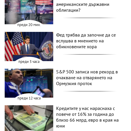
американските държавни
облигации?
преди 20 мин.
Фед трябва да започне да се
вслушва в мнението на
обикновените хора
преди 3 часа
S&P 500 записа нов рекорд в
очакване на отварянето на
Ормузкия проток
преди 12 часа
Кредитите у нас нараснаха с
повече от 16% за година до
близо 66 млрд. евро в края на
юни