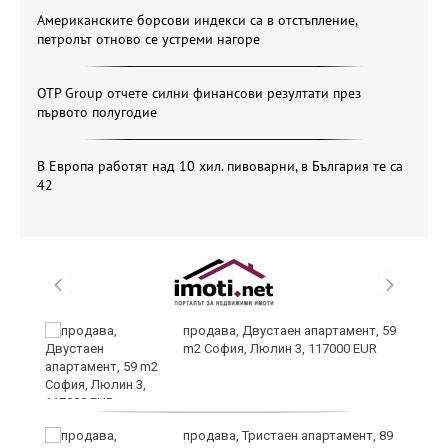
Американските борсови индекси са в отстъпление,
петролът отново се устреми нагоре
OTP Group отчете силни финансови резултати през
първото полугодие
В Европа работят над 10 хил. пивоварни, в България те са
42
26
продава, Двустаен апартамент, 59
m2 София, Люлин 3, 117000 EUR
те
продава, Тристаен апартамент, 89