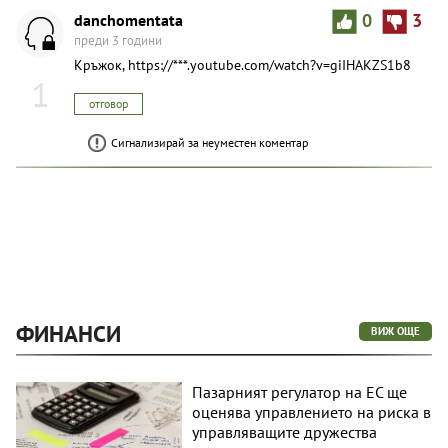
danchomentata
0
3
преди 3 години
Кръжок, https://***.youtube.com/watch?v=giIHAKZS1b8
1
отговор
Сигнализирай за неуместен коментар
ФИНАНСИ
ВИЖ ОЩЕ
Пазарният регулатор на ЕС ще
оценява управлението на риска в
управляващите дружества