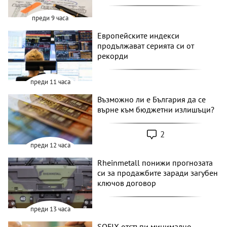
преди 9 часа
Европейските индекси
продължават серията си от
рекорди
преди 11 часа
Възможно ли е България да се
върне към бюджетни излишъци?
2
преди 12 часа
Rheinmetall понижи прогнозата
си за продажбите заради загубен
ключов договор
преди 13 часа
SOFIX отстъпи минимално,