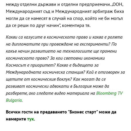
между отделни държави и отделни предприемачи. „ООН,
Международният съд и Международният арбитраж биха
могли да се намесят в случай на спор, който не би могъл
да се реши по друг начин“, коментира тя.
Какви са казусите в космическото право и каква е ролята
на дипломатите при провеждане на експерименти? По
какъв начин развитието на технологиите ще промени
космическото право? За кои световни икономики
Космосът е приоритет? Какво е бъдещето за
Международната космическа станция? Кой е отговорен за
щетите от космическия боклук? Как могат да се
развиват космически адвокати в България може да
разберете, ако гледате видео материала на
Bloomberg TV
Bulgaria
.
Всички гости на предаването "Бизнес старт" може да
намерите
тук
.