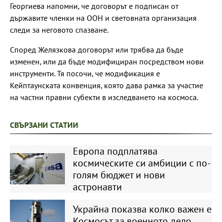
Георгиева напомни, че договорът е подписан от
държавите членки на ООН и световната организация
следи за неговото спазване.
Според Желязкова договорът или трябва да бъде
изменен, или да бъде модифициран посредством нови
инструменти. Тя посочи, че модификация е
Кейптаунската конвенция, която дава рамка за участие
на частни правни субекти в изследването на космоса.
СВЪРЗАНИ СТАТИИ
Европа подплатява
космическите си амбиции с по-
голям бюджет и нови
астронавти
Украйна показва колко важен е
Космосът за военното дело