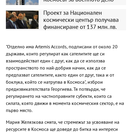
Проект за Национален
космически център получава
финансиране от 137 млн. лв.
"Отделно има Artemis Accords, подписани от около 20
държави, които регулират как сателитите ще си
взаимодействат един с друг, как да се използва
пространството по най-добрия начин, как да се
предпазват сателитите, както един от друг, така и от
боклука, който се натрупва в Космоса", изброи
предизвикателствата Георгиева. Тя потвърди, че
регулирането на частноправните субекти, които са
силата, която движи в момента космическия сектор, е на
първо място.
Мария Желязкова смята, че стремежът за усвояване на
ресурсите в Космоса ще доведе до битка на интереси