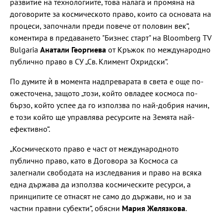
развитие на технологиите, това налага и промяна на
договорите за космическото право, които са основата на
процеси, започнали преди повече от половин век“,
коментира в предаването "Бизнес старт" на Bloomberg TV
Bulgaria
Анатали Георгиева
от Кръжок по международно
публично право в СУ „Св. Климент Охридски“.
По думите ѝ в момента надпреварата в света е още по-
ожесточена, защото „този, който овладее космоса по-
бързо, който успее да го използва по най-добрия начин,
е този който ще управлява ресурсите на Земята най-
ефективно“.
„Космическото право е част от международното
публично право, като в Договора за Космоса са
залегнали свободата на изследвания и право на всяка
една държава да използва космическите ресурси, а
принципите се отнасят не само до държави, но и за
частни правни субекти“, обясни
Мария Желязкова
.