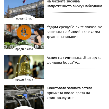
на лихвите засилва
напрежението върху Набиулина
преди 1 час
Ударът срещу Coinkite показа, че
защитата на биткойн се оказва
трудно начинание
преди 3 часа
Акция на седмицата: „Българска
фондова борса“ АД
преди 4 часа
Квантовата заплаха затяга
примката около врата на
криптовалутите