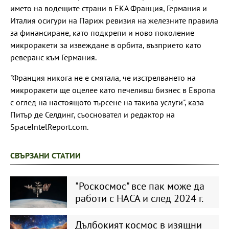
името на водещите страни в ЕКА Франция, Германия и
Италия осигури на Париж ревизия на железните правила
за финансиране, като подкрепи и ново поколение
микроракети за извеждане в орбита, възприето като
реверанс към Германия.
"Франция никога не е смятала, че изстрелването на
микроракети ще оцелее като печеливш бизнес в Европа
с оглед на настоящото търсене на такива услуги", каза
Питър де Селдинг, съосновател и редактор на
SpaceIntelReport.com.
СВЪРЗАНИ СТАТИИ
"Роскосмос" все пак може да
работи с НАСА и след 2024 г.
Дълбокият космос в изящни