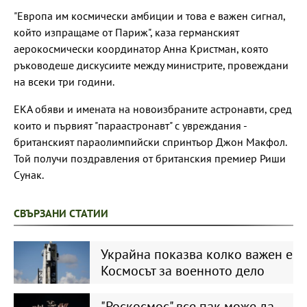
"Европа им космически амбиции и това е важен сигнал,
който изпращаме от Париж", каза германският
аерокосмически координатор Анна Кристман, която
ръководеше дискусиите между министрите, провеждани
на всеки три години.
ЕКА обяви и имената на новоизбраните астронавти, сред
които и първият "параастронавт" с увреждания -
британският параолимпийски спринтьор Джон Макфол.
Той получи поздравления от британския премиер Риши
Сунак.
СВЪРЗАНИ СТАТИИ
Украйна показва колко важен е
Космосът за военното дело
"Роскосмос" все пак може да