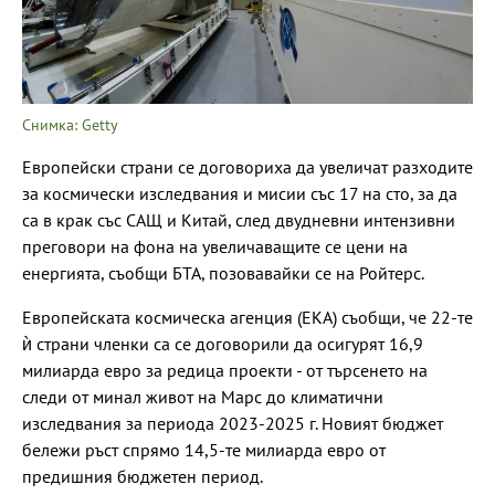
Снимка: Getty
Европейски страни се договориха да увеличат разходите
за космически изследвания и мисии със 17 на сто, за да
са в крак със САЩ и Китай, след двудневни интензивни
преговори на фона на увеличаващите се цени на
енергията, съобщи БТА, позовавайки се на Ройтерс.
Европейската космическа агенция (ЕКА) съобщи, че 22-те
ѝ страни членки са се договорили да осигурят 16,9
милиарда евро за редица проекти - от търсенето на
следи от минал живот на Марс до климатични
изследвания за периода 2023-2025 г. Новият бюджет
бележи ръст спрямо 14,5-те милиарда евро от
предишния бюджетен период.