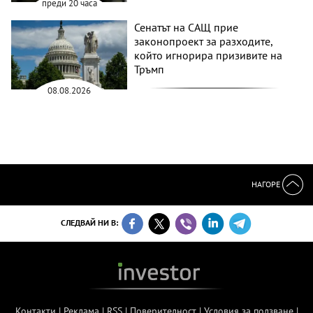
преди 20 часа
Сенатът на САЩ прие
законопроект за разходите,
който игнорира призивите на
Тръмп
08.08.2026
НАГОРЕ
СЛЕДВАЙ НИ В:
Контакти
|
Реклама
|
RSS
|
Поверителност
|
Условия за ползване
|