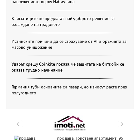
напрежението върху Набиулина
Климатиците не предлагат най-доброто решение за
охлаждане на градовете
Истинските причини да се страхуваме от AI и оръжията за
масово унищожение
Ударът срещу Coinkite показа, че защитата на биткойн се
оказва трудно начинание
Германия губи основните си пазари, но износът расте през
полугодието
продава, Тристаен апартамент, 96