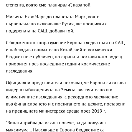
степента, която сме планирали", каза той.
Мисията ЕкзоМарс до планетата Марс, която
първоначално включваше Русия, ще продължи с
подкрепата на САЩ, добави той.
С бюджетното споразумение Европа следва пътя на САЩ
и наблюдава внимателно Китай, чийто космически
бюджет не е публичен, но страната постави като водещ
приоритет през последните години космическите
изследвания.
Официални представители посочват, че Европа си остава
лидер в наблюденията на Земята, включително и в
климатичните изследвания, с рекордното увеличение
във финансирането и с постигането на целите, поставени
на предишната министерска среща през 2019 г.
"Винаги трябва да искаш повече, за да получиш
максимума... Навсякъде в Европа бюджетите са