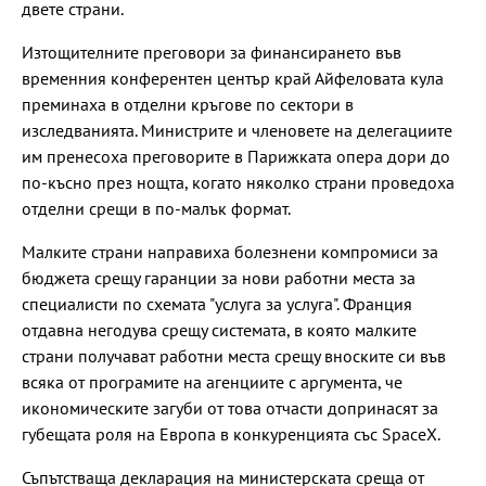
двете страни.
Изтощителните преговори за финансирането във
временния конферентен център край Айфеловата кула
преминаха в отделни кръгове по сектори в
изследванията. Министрите и членовете на делегациите
им пренесоха преговорите в Парижката опера дори до
по-късно през нощта, когато няколко страни проведоха
отделни срещи в по-малък формат.
Малките страни направиха болезнени компромиси за
бюджета срещу гаранции за нови работни места за
специалисти по схемата "услуга за услуга". Франция
отдавна негодува срещу системата, в която малките
страни получават работни места срещу вноските си във
всяка от програмите на агенциите с аргумента, че
икономическите загуби от това отчасти допринасят за
губещата роля на Европа в конкуренцията със SpaceX.
Съпътстваща декларация на министерската среща от