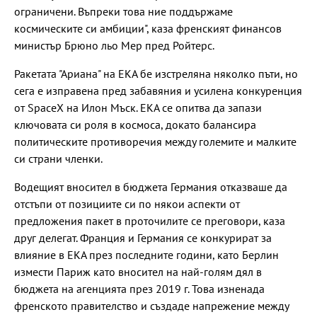
ограничени. Въпреки това ние поддържаме
космическите си амбиции", каза френският финансов
министър Брюно льо Мер пред Ройтерс.
Ракетата "Ариана" на ЕКА бе изстреляна няколко пъти, но
сега е изправена пред забавяния и усилена конкуренция
от SpaceX на Илон Мъск. ЕКА се опитва да запази
ключовата си роля в космоса, докато балансира
политическите противоречия между големите и малките
си страни членки.
Водещият вносител в бюджета Германия отказваше да
отстъпи от позициите си по някои аспекти от
предложения пакет в проточилите се преговори, каза
друг делегат. Франция и Германия се конкурират за
влияние в ЕКА през последните години, като Берлин
измести Париж като вносител на най-голям дял в
бюджета на агенцията през 2019 г. Това изненада
френското правителство и създаде напрежение между