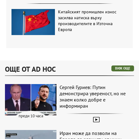
Китайският промишлен износ
засилва натиска върху
производителите в Източна
Европа
ОЩЕ ОТ AD HOC
ВИЖ ОЩЕ
Сергей Гуриев: Путин
демонстрира увереност, но не
знаем колко добре е
информиран
преди 10 часа
Иран може да позволи на