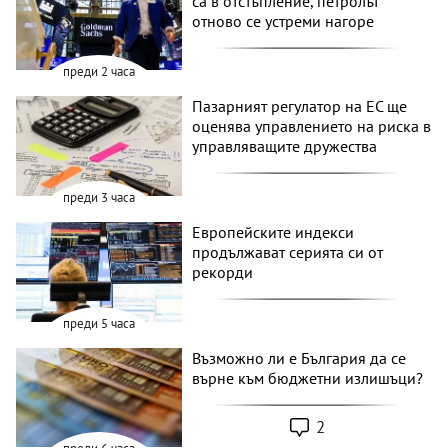
са в отстъпление, петролът
отново се устреми нагоре
преди 2 часа
Пазарният регулатор на ЕС ще
оценява управлението на риска в
управляващите дружества
преди 3 часа
Европейските индекси
продължават серията си от
рекорди
преди 5 часа
Възможно ли е България да се
върне към бюджетни излишъци?
2