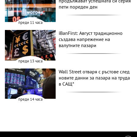
продължават успешната си серия
пети пореден ден
преди 11 часа
iBanFirst: Август традиционно
създава напрежение на
валутните пазари
преди 13 часа
Wall Street отваря с ръстове след
новите данни за пазара на труда
в САЩ*
преди 14 часа