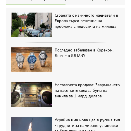
Страната с най-много наематели в
Европа търси решение на
проблема с недостига на жилища
Последно забелязан в Кореком.
Днес – в JULIANY
Носталгията продава: Завръщането
на касетките следва бума на
винила за 1 млрд. долара
Украйна има нова цел в руския тил
- трудните за намиране установки
за балистични ракети