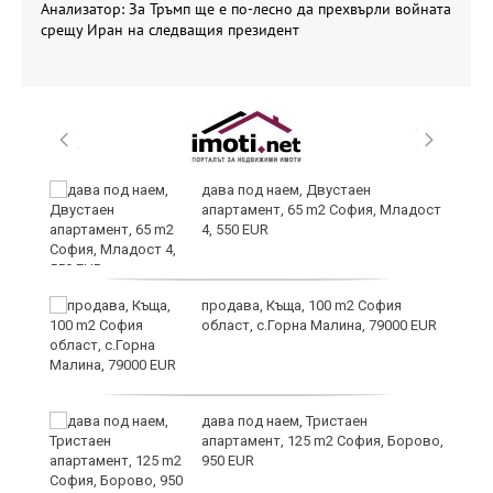
Анализатор: За Тръмп ще е по-лесно да прехвърли войната
срещу Иран на следващия президент
и
дава под наем, Двустаен
апартамент, 65 m2 София, Младост
4, 550 EUR
и
продава, Къща, 100 m2 София
област, с.Горна Малина, 79000 EUR
дава под наем, Тристаен
апартамент, 125 m2 София, Борово,
950 EUR