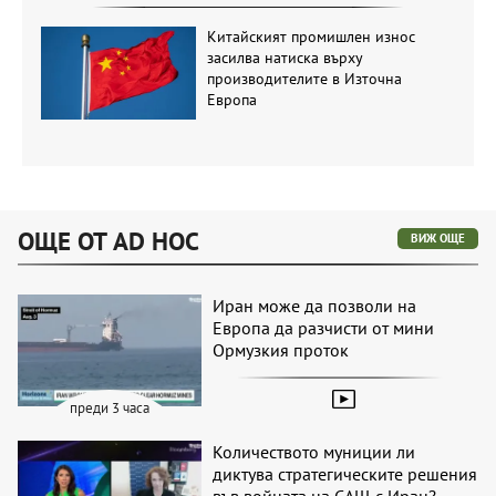
Китайският промишлен износ
засилва натиска върху
производителите в Източна
Европа
ОЩЕ ОТ AD HOC
ВИЖ ОЩЕ
Иран може да позволи на
Европа да разчисти от мини
Ормузкия проток
преди 3 часа
Количеството муниции ли
диктува стратегическите решения
във войната на САЩ с Иран?