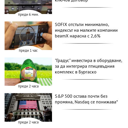
преди 6 мин.
SOFIX отстъпи минимално,
индексът на малките компании
beamX нарасна с 2,6%
преди 1 час
"Градус" инвестира в оборудване,
за да интегрира птицевъдния
комплекс в Бургаско
преди 2 часа
S&P 500 остава почти без
промяна, Nasdaq се понижава*
преди 2 часа