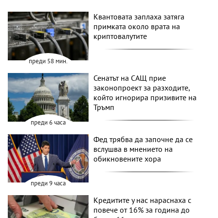
Квантовата заплаха затяга
примката около врата на
криптовалутите
преди 58 мин.
Сенатът на САЩ прие
законопроект за разходите,
който игнорира призивите на
Тръмп
преди 6 часа
Фед трябва да започне да се
вслушва в мнението на
обикновените хора
преди 9 часа
Кредитите у нас нараснаха с
повече от 16% за година до