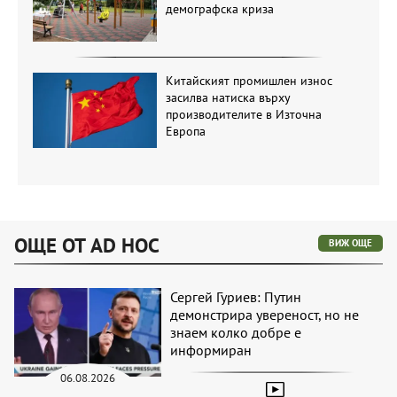
демографска криза
Китайският промишлен износ
засилва натиска върху
производителите в Източна
Европа
ОЩЕ ОТ AD HOC
ВИЖ ОЩЕ
Сергей Гуриев: Путин
демонстрира увереност, но не
знаем колко добре е
информиран
06.08.2026