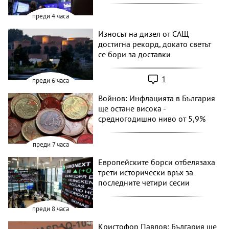
преди 4 часа
Износът на дизел от САЩ
достигна рекорд, докато светът
се бори за доставки
1
преди 6 часа
Войнов: Инфлацията в България
ще остане висока -
средногодишно ниво от 5,9%
преди 7 часа
Европейските борси отбелязаха
трети исторически връх за
последните четири сесии
преди 8 часа
Кристофор Павлов: България ще