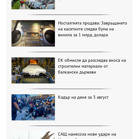
Носталгията продава: Завръщането
на касетките следва бума на
винила за 1 млрд. долара
ЕК обмисля да разследва вноса на
строителни материали от
балкански държави
Кадър на деня за 3 август
САЩ нанесоха нови удари на