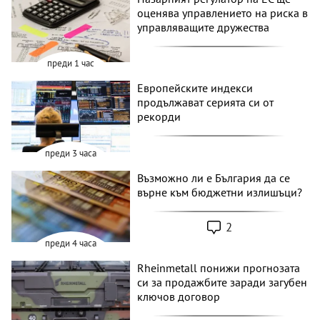
оценява управлението на риска в
управляващите дружества
преди 1 час
Европейските индекси
продължават серията си от
рекорди
преди 3 часа
Възможно ли е България да се
върне към бюджетни излишъци?
2
преди 4 часа
Rheinmetall понижи прогнозата
си за продажбите заради загубен
ключов договор