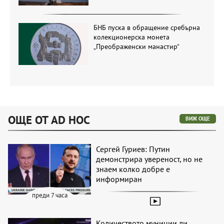
БНБ пуска в обращение сребърна
колекционерска монета
„Преображенски манастир“
ОЩЕ ОТ AD HOC
ВИЖ ОЩЕ
Сергей Гуриев: Путин
демонстрира увереност, но не
знаем колко добре е
информиран
преди 7 часа
Количеството муниции ли