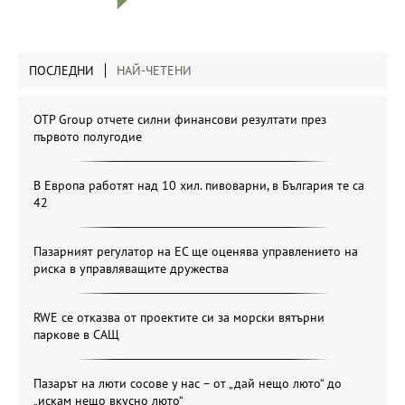
ПОСЛЕДНИ
НАЙ-ЧЕТЕНИ
OTP Group отчете силни финансови резултати през
първото полугодие
В Европа работят над 10 хил. пивоварни, в България те са
42
Пазарният регулатор на ЕС ще оценява управлението на
риска в управляващите дружества
RWE се отказва от проектите си за морски вятърни
паркове в САЩ
Пазарът на люти сосове у нас – от „дай нещо люто“ до
„искам нещо вкусно люто“