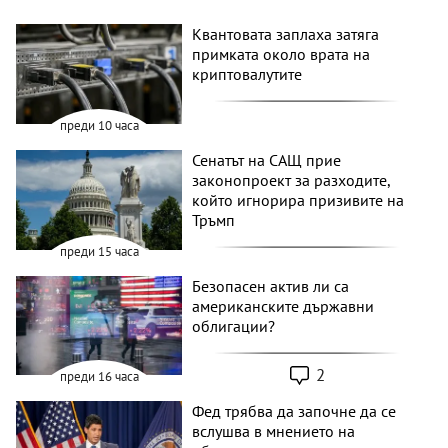
Квантовата заплаха затяга
примката около врата на
криптовалутите
преди 10 часа
Сенатът на САЩ прие
законопроект за разходите,
който игнорира призивите на
Тръмп
преди 15 часа
Безопасен актив ли са
американските държавни
облигации?
2
преди 16 часа
Фед трябва да започне да се
вслушва в мнението на