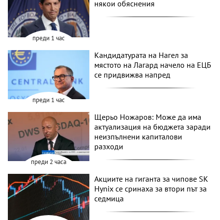
някои обяснения
преди 1 час
Кандидатурата на Нагел за
мястото на Лагард начело на ЕЦБ
се придвижва напред
преди 1 час
Щерьо Ножаров: Може да има
актуализация на бюджета заради
неизпълнени капиталови
разходи
преди 2 часа
Акциите на гиганта за чипове SK
Hynix се сринаха за втори път за
седмица