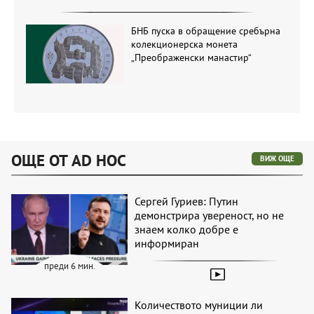
БНБ пуска в обращение сребърна
колекционерска монета
„Преображенски манастир“
ОЩЕ ОТ AD HOC
ВИЖ ОЩЕ
Сергей Гуриев: Путин
демонстрира увереност, но не
знаем колко добре е
информиран
преди 6 мин.
Количеството муниции ли