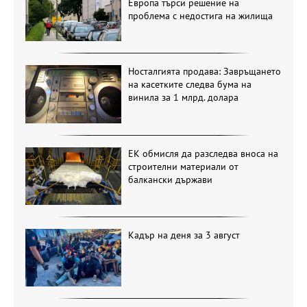
Европа търси решение на
проблема с недостига на жилища
Носталгията продава: Завръщането
на касетките следва бума на
винила за 1 млрд. долара
ЕК обмисля да разследва вноса на
строителни материали от
балкански държави
Кадър на деня за 3 август