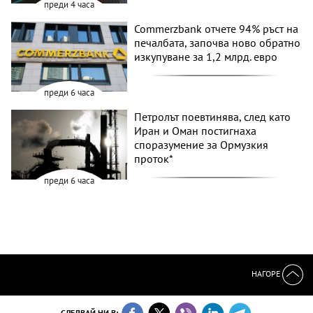
преди 4 часа
Commerzbank отчете 94% ръст на
печалбата, започва ново обратно
изкупуване за 1,2 млрд. евро
преди 6 часа
Петролът поевтинява, след като
Иран и Оман постигнаха
споразумение за Ормузкия
проток*
преди 6 часа
НАГОРЕ
СЛЕДВАЙ НИ В: