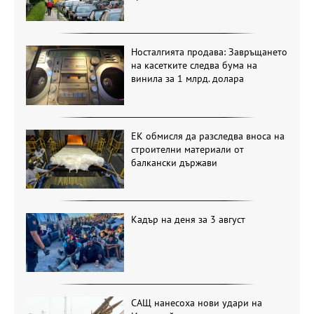
Носталгията продава: Завръщането
на касетките следва бума на
винила за 1 млрд. долара
ЕК обмисля да разследва вноса на
строителни материали от
балкански държави
Кадър на деня за 3 август
САЩ нанесоха нови удари на