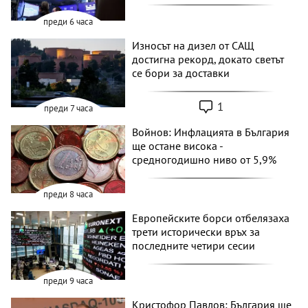
преди 6 часа
Износът на дизел от САЩ
достигна рекорд, докато светът
се бори за доставки
1
преди 7 часа
Войнов: Инфлацията в България
ще остане висока -
средногодишно ниво от 5,9%
преди 8 часа
Европейските борси отбелязаха
трети исторически връх за
последните четири сесии
преди 9 часа
Кристофор Павлов: България ще