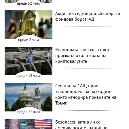
преди 52 мин.
Акция на седмицата: „Българска
фондова борса“ АД
преди 2 часа
Квантовата заплаха затяга
примката около врата на
криптовалутите
преди 18 часа
Сенатът на САЩ прие
законопроект за разходите,
който игнорира призивите на
Тръмп
преди 23 часа
Безопасен актив ли са
американските държавни