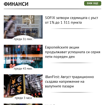
ФИНАНСИ
ВИЖ ОЩЕ
SOFIX затвори седмицата с ръст
от 1% до 1 311 пункта
преди 31 мин.
Европейските акции
продължават успешната си серия
пети пореден ден
преди 43 мин.
iBanFirst: Август традиционно
създава напрежение на
валутните пазари
преди 3 часа