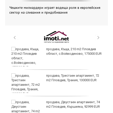
Чешките милиардери играят водеща роля в европейския
сектор на сливания и придобивания
продава, Къща, 210 m2 Пловдив
а
област, с.Войводиново, 175000 EUR
продава, Тристаен апартамент, 72
е
m2 Пловдив, Тракия, 130000 EUR
и“
продава, Двустаен апартамент, 74
m2 Пловдив, Кършияка, 92999 EUR