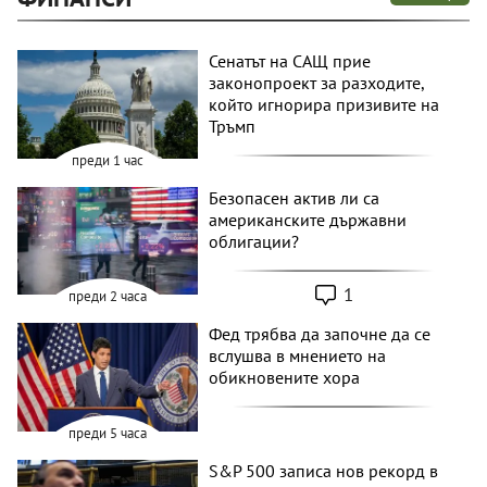
Сенатът на САЩ прие
законопроект за разходите,
който игнорира призивите на
Тръмп
преди 1 час
Безопасен актив ли са
американските държавни
облигации?
1
преди 2 часа
Фед трябва да започне да се
вслушва в мнението на
обикновените хора
преди 5 часа
S&P 500 записа нов рекорд в