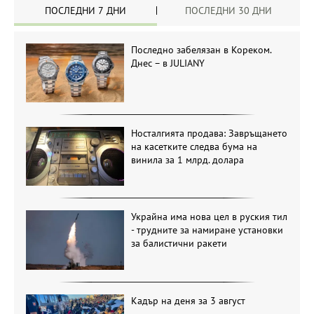
ПОСЛЕДНИ 7 ДНИ
ПОСЛЕДНИ 30 ДНИ
Последно забелязан в Кореком.
Днес – в JULIANY
Носталгията продава: Завръщането
на касетките следва бума на
винила за 1 млрд. долара
Украйна има нова цел в руския тил
- трудните за намиране установки
за балистични ракети
Кадър на деня за 3 август