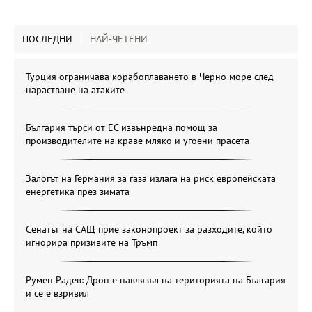
ПОСЛЕДНИ
НАЙ-ЧЕТЕНИ
Турция ограничава корабоплаването в Черно море след
нарастване на атаките
България търси от ЕС извънредна помощ за
производителите на краве мляко и угоени прасета
Залогът на Германия за газа излага на риск европейската
енергетика през зимата
Сенатът на САЩ прие законопроект за разходите, който
игнорира призивите на Тръмп
Румен Радев: Дрон е навлязъл на територията на България
и се е взривил