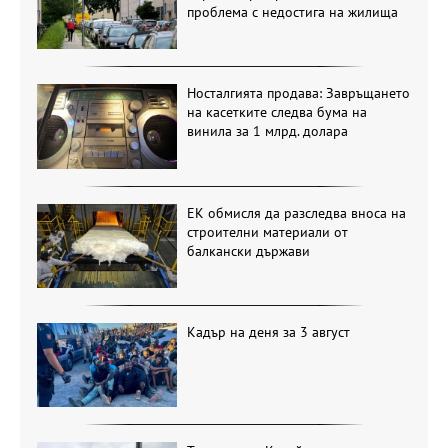
проблема с недостига на жилища
Носталгията продава: Завръщането
на касетките следва бума на
винила за 1 млрд. долара
ЕК обмисля да разследва вноса на
строителни материали от
балкански държави
Кадър на деня за 3 август