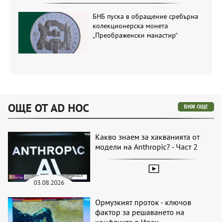
БНБ пуска в обращение сребърна
колекционерска монета
„Преображенски манастир“
ОЩЕ ОТ AD HOC
ВИЖ ОЩЕ
Какво знаем за хакванията от
модели на Anthropic? - Част 2
03.08.2026
Ормузкият проток - ключов
фактор за решаването на
конфликта в Иран