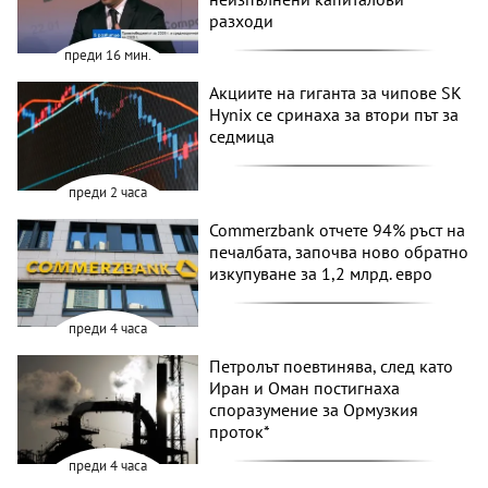
разходи
преди 16 мин.
Акциите на гиганта за чипове SK
Hynix се сринаха за втори път за
седмица
преди 2 часа
Commerzbank отчете 94% ръст на
печалбата, започва ново обратно
изкупуване за 1,2 млрд. евро
преди 4 часа
Петролът поевтинява, след като
Иран и Оман постигнаха
споразумение за Ормузкия
проток*
преди 4 часа