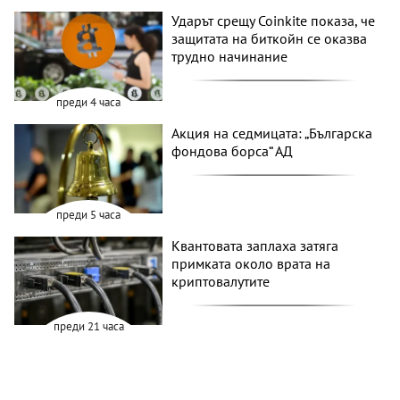
Ударът срещу Coinkite показа, че
защитата на биткойн се оказва
трудно начинание
преди 4 часа
Акция на седмицата: „Българска
фондова борса“ АД
преди 5 часа
Квантовата заплаха затяга
примката около врата на
криптовалутите
преди 21 часа