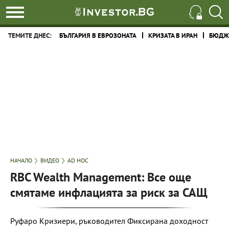
ТЕМИТЕ ДНЕС:
БЪЛГАРИЯ В ЕВРОЗОНАТА
КРИЗАТА В ИРАН
БЮДЖЕ
НАЧАЛО
ВИДЕО
AD HOC
RBC Wealth Manаgеment: Все още
смятаме инфлацията за риск за САЩ
Руфаро Кризиери, ръководител Фиксирана доходност