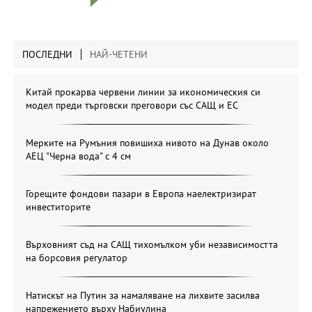
ПОСЛЕДНИ
НАЙ-ЧЕТЕНИ
Китай прокарва червени линии за икономическия си
модел преди търговски преговори със САЩ и ЕС
Мерките на Румъния повишиха нивото на Дунав около
АЕЦ "Черна вода" с 4 см
Горещите фондови пазари в Европа наелектризират
инвеститорите
Върховният съд на САЩ тихомълком уби независимостта
на борсовия регулатор
Натискът на Путин за намаляване на лихвите засилва
напрежението върху Набиулина