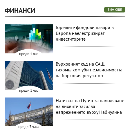
ФИНАНСИ
ВИЖ ОЩЕ
Горещите фондови пазари в
Европа наелектризират
инвеститорите
преди 1 час
Върховният съд на САЩ
тихомълком уби независимостта
на борсовия регулатор
преди 1 час
Натискът на Путин за намаляване
на лихвите засилва
напрежението върху Набиулина
преди 3 часа