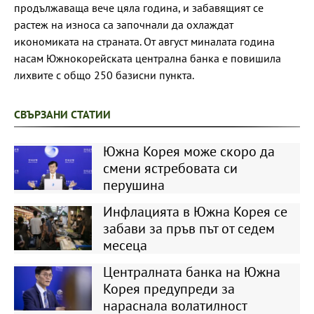
продължаваща вече цяла година, и забавящият се
растеж на износа са започнали да охлаждат
икономиката на страната. От август миналата година
насам Южнокорейската централна банка е повишила
лихвите с общо 250 базисни пункта.
СВЪРЗАНИ СТАТИИ
Южна Корея може скоро да
смени ястребовата си
перушина
Инфлацията в Южна Корея се
забави за пръв път от седем
месеца
Централната банка на Южна
Корея предупреди за
нараснала волатилност