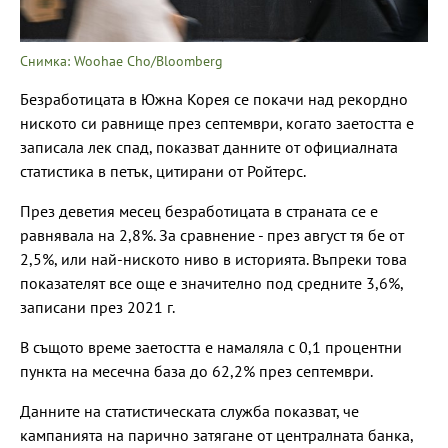
Снимка: Woohae Cho/Bloomberg
Безработицата в Южна Корея се покачи над рекордно
ниското си равнище през септември, когато заетостта е
записала лек спад, показват данните от официалната
статистика в петък, цитирани от Ройтерс.
През деветия месец безработицата в страната се е
равнявала на 2,8%. За сравнение - през август тя бе от
2,5%, или най-ниското ниво в историята. Въпреки това
показателят все още е значително под средните 3,6%,
записани през 2021 г.
В същото време заетостта е намаляла с 0,1 процентни
пункта на месечна база до 62,2% през септември.
Данните на статистическата служба показват, че
кампанията на парично затягане от централната банка,