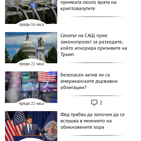
примката около врата на
криптовалутите
преди 16 часа
Сенатът на САЩ прие
законопроект за разходите,
който игнорира призивите на
Тръмп
преди 21 часа
Безопасен актив ли са
американските държавни
облигации?
2
преди 22 часа
Фед трябва да започне да се
вслушва в мнението на
обикновените хора