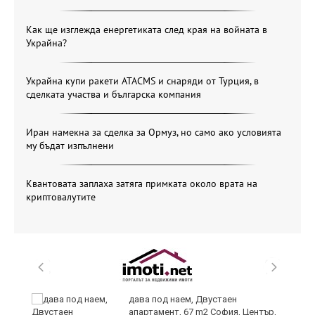
Как ще изглежда енергетиката след края на войната в
Украйна?
Украйна купи ракети ATACMS и снаряди от Турция, в
сделката участва и българска компания
Иран намекна за сделка за Ормуз, но само ако условията
му бъдат изпълнени
Квантовата заплаха затяга примката около врата на
криптовалутите
,
дава под наем, Двустаен
апартамент, 67 m2 София, Център,