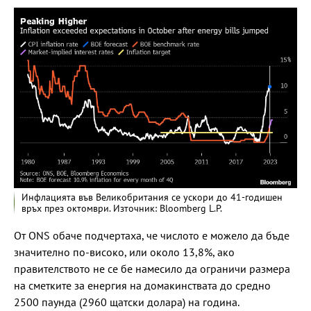
Инфлацията във Великобритания се ускори до 41-годишен
връх през октомври. Източник: Bloomberg L.P.
От ONS обаче подчертаха, че числото е можело да бъде
значително по-високо, или около 13,8%, ако
правителството не се бе намесило да ограничи размера
на сметките за енергия на домакинствата до средно
2500 паунда (2960 щатски долара) на година.