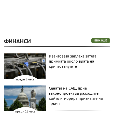
ФИНАНСИ
ВИЖ ОЩЕ
Квантовата заплаха затяга
примката около врата на
криптовалутите
преди 8 часа
Сенатът на САЩ прие
законопроект за разходите,
който игнорира призивите на
Тръмп
преди 13 часа