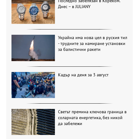
Последно забелязан в Кореком.
Днес – в JULIANY
Украйна има нова цел в руския тил
- трудните за намиране установки
за балистични ракети
Кадър на деня за 3 август
Светът премина ключова граница в
соларната енергетика, без никой
да забележи