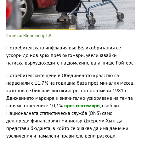
Снимка: Bloomberg L.P.
Потребителската инфлация във Великобритания се
ускори до нов връх през октомври, увеличавайки
натиска върху доходите на домакинствата, пише Ройтерс.
Потребителските цени в Обединеното кралство са
нараснали с 11,7% на годишна база през миналия месец,
като това е бил най-високият ръст от октомври 1981 г.
Движението маркира и значително ускоряване на темпа
спрямо отчетените 10,1%
през септември
, съобщи
Националната статистическа служба (ONS) само
ден преди финансовият министър Джереми Хънт да
представи бюджета, в който се очаква да има данъчни
увеличения и намалени правителствени разходи.