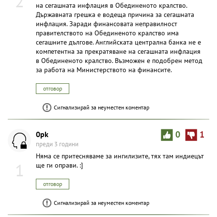
2
на сегашната инфлация в Обединеното кралство.
Държавната грешка е водеща причина за сегашната
инфлация. Заради финансовата неправилност
правителството на Обединеното кралство има
сегашните дългове. Английската централна банка не е
компетентна за прекратяване на сегашната инфлация
в Обединеното кралство. Възможен е подобрен метод
за работа на Министерството на финансите.
отговор
Сигнализирай за неуместен коментар
0pk
0
1
преди 3 години
Няма се притесняваме за ингилизите, тях там индиецът
1
ще ги оправи. :]
отговор
Сигнализирай за неуместен коментар