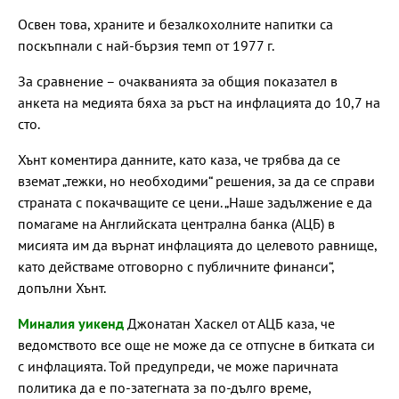
Освен това, храните и безалкохолните напитки са
поскъпнали с най-бързия темп от 1977 г.
За сравнение – очакванията за общия показател в
анкета на медията бяха за ръст на инфлацията до 10,7 на
сто.
Хънт коментира данните, като каза, че трябва да се
вземат „тежки, но необходими“ решения, за да се справи
страната с покачващите се цени. „Наше задължение е да
помагаме на Английската централна банка (АЦБ) в
мисията им да върнат инфлацията до целевото равнище,
като действаме отговорно с публичните финанси“,
допълни Хънт.
Миналия уикенд
Джонатан Хаскел от АЦБ каза, че
ведомството все още не може да се отпусне в битката си
с инфлацията. Той предупреди, че може паричната
политика да е по-затегната за по-дълго време,