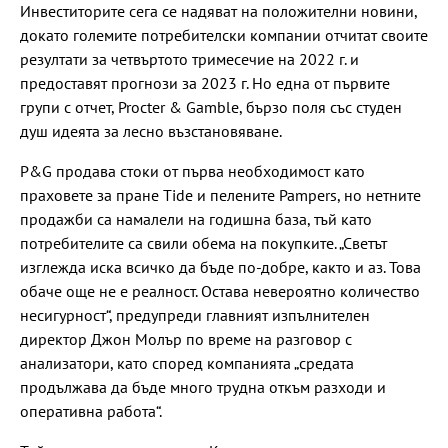
Инвеститорите сега се надяват на положителни новини,
докато големите потребителски компании отчитат своите
резултати за четвъртото тримесечие на 2022 г. и
предоставят прогнози за 2023 г. Но една от първите
групи с отчет, Procter & Gamble, бързо поля със студен
душ идеята за лесно възстановяване.
P&G продава стоки от първа необходимост като
праховете за пране Tide и пелените Pampers, но нетните
продажби са намалели на годишна база, тъй като
потребителите са свили обема на покупките. „Светът
изглежда иска всичко да бъде по-добре, както и аз. Това
обаче още не е реалност. Остава невероятно количество
несигурност“, предупреди главният изпълнителен
директор Джон Молър по време на разговор с
анализатори, като според компанията „средата
продължава да бъде много трудна откъм разходи и
оперативна работа“.