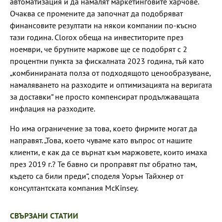
автоматизация и да намалят маркетинговите харчове.
Очаква се промените да започнат да подобряват
финансовите резултати на някои компании по-късно
тази година. Clorox обеща на инвеститорите през
ноември, че брутните маржове ще се подобрят с 2
процентни пункта за фискалната 2023 година, тъй като
„комбинираната полза от подходящото ценообразуване,
намаляването на разходите и оптимизацията на веригата
за доставки“ не просто компенсират продължаващата
инфлация на разходите.
Но има ограничение за това, което фирмите могат да
направят. „Това, което чуваме като въпрос от нашите
клиенти, е как да се върнат към маржовете, които имаха
през 2019 г.? Те бавно си проправят път обратно там,
където са били преди“, споделя Уорън Тайхнер от
консултантската компания McKinsey.
СВЪРЗАНИ СТАТИИ