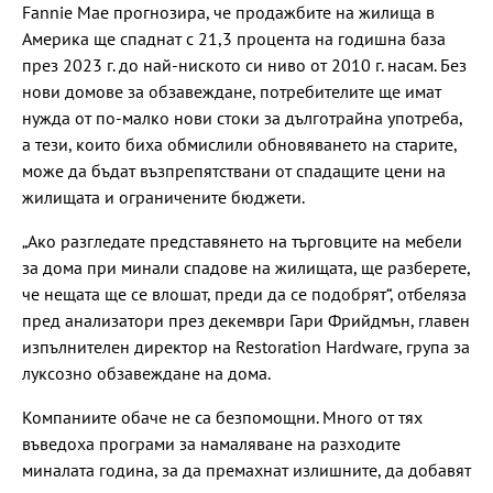
Fannie Mae прогнозира, че продажбите на жилища в
Америка ще спаднат с 21,3 процента на годишна база
през 2023 г. до най-ниското си ниво от 2010 г. насам. Без
нови домове за обзавеждане, потребителите ще имат
нужда от по-малко нови стоки за дълготрайна употреба,
а тези, които биха обмислили обновяването на старите,
може да бъдат възпрепятствани от спадащите цени на
жилищата и ограничените бюджети.
„Ако разгледате представянето на търговците на мебели
за дома при минали спадове на жилищата, ще разберете,
че нещата ще се влошат, преди да се подобрят“, отбеляза
пред анализатори през декември Гари Фрийдмън, главен
изпълнителен директор на Restoration Hardware, група за
луксозно обзавеждане на дома.
Компаниите обаче не са безпомощни. Много от тях
въведоха програми за намаляване на разходите
миналата година, за да премахнат излишните, да добавят