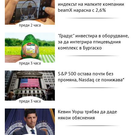
индексът на малките компании
beamX нарасна с 2,6%
преди 2 часа
"Градус" инвестира в оборудване,
за да интегрира птицевъдния
комплекс в Бургаско
преди 3 часа
S&P 500 остава почти без
промяна, Nasdaq се понижава*
преди 3 часа
Кевин Уорш трябва да даде
някои обяснения