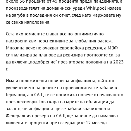
около 36 процента от 45 процента преди пандемията, а
производителят на домакински уреди Whirlpool излезе
на загуба в последния си отчет, след като маржовете му
се свиха наполовина.
Сега икономистите стават все по-оптимистично
настроени към перспективите за глобалния растеж.
Мнозина вече не очакват европейска рецесия, а МВФ
сигнализира за планове да ревизира прогнозите си, за
да включи „подобрение“ през втората половина на 2023
г.
Има и положителни новини за инфлацията, тъй като
увеличението на цените на производител се забави в
Германия, а в САЩ те се понижиха повече от очакваното
през декември. Това кара пазарите на облигации да
залагат, че инфлацията ще се забави значително и
Федералният резерв на САЩ ще започне да намалява
лихвените проценти през следващите 12 месеца.