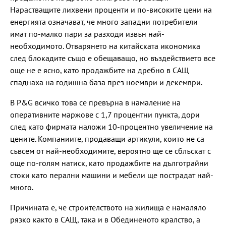
Нарастващите лихвени проценти и по-високите цени на
енергията означават, че много западни потребители
имат по-малко пари за разходи извън най-
необходимото. Отварянето на китайската икономика
след блокадите също е обещаващо, но въздействието все
още не е ясно, като продажбите на дребно в САЩ
спаднаха на годишна база през ноември и декември.
В P&G всичко това се превърна в намаление на
оперативните маржове с 1,7 процентни пункта, дори
след като фирмата наложи 10-процентно увеличение на
цените. Компаниите, продаващи артикули, които не са
съвсем от най-необходимите, вероятно ще се сблъскат с
още по-голям натиск, като продажбите на дълготрайни
стоки като перални машини и мебели ще пострадат най-
много.
Причината е, че строителството на жилища е намаляло
рязко както в САЩ, така и в Обединеното кралство, а