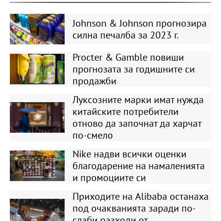
Johnson & Johnson прогнозира
силна печалба за 2023 г.
Procter & Gamble повиши
прогнозата за годишните си
продажби
Луксозните марки имат нужда
китайските потребители
отново да започнат да харчат
по-смело
Nike надви всички оценки
благодарение на намаленията
и промоциите си
Приходите на Alibaba останаха
под очакванията заради по-
слаби разходи от