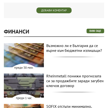
ДОБАВИ КОМЕНТАР
ФИНАНСИ
ВИЖ ОЩЕ
Възможно ли е България да се
върне към бюджетни излишъци?
преди 38 мин.
Rheinmetall понижи прогнозата
си за продажбите заради загубен
ключов договор
преди 1 час
SOFIX отстъпи минимално,