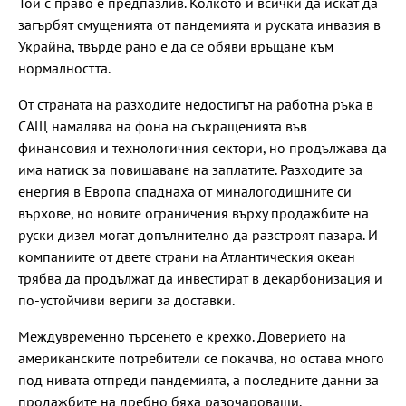
Той с право е предпазлив. Колкото и всички да искат да
загърбят смущенията от пандемията и руската инвазия в
Украйна, твърде рано е да се обяви връщане към
нормалността.
От страната на разходите недостигът на работна ръка в
САЩ намалява на фона на съкращенията във
финансовия и технологичния сектори, но продължава да
има натиск за повишаване на заплатите. Разходите за
енергия в Европа спаднаха от миналогодишните си
върхове, но новите ограничения върху продажбите на
руски дизел могат допълнително да разстроят пазара. И
компаниите от двете страни на Атлантическия океан
трябва да продължат да инвестират в декарбонизация и
по-устойчиви вериги за доставки.
Междувременно търсенето е крехко. Доверието на
американските потребители се покачва, но остава много
под нивата отпреди пандемията, а последните данни за
продажбите на дребно бяха разочароващи.