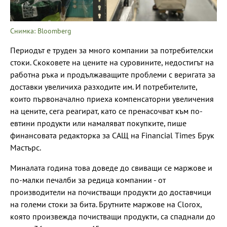
Снимка: Bloomberg
Периодът е труден за много компании за потребителски
стоки. Скоковете на цените на суровините, недостигът на
работна ръка и продължаващите проблеми с веригата за
доставки увеличиха разходите им. И потребителите,
които първоначално приеха компенсаторни увеличения
на цените, сега реагират, като се пренасочват към по-
евтини продукти или намаляват покупките, пише
финансовата редакторка за САЩ на Financial Times Брук
Мастърс.
Миналата година това доведе до свиващи се маржове и
по-малки печалби за редица компании - от
производители на почистващи продукти до доставчици
на големи стоки за бита. Брутните маржове на Clorox,
която произвежда почистващи продукти, са спаднали до