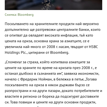
Снимка: Bloomberg
Поскъпването на хранителните продукти най-вероятно
допълнително ще разтревожи централните банки, които
се опитват да овладеят високата инфлация, тъй като
цената на ориза, основна храна за азиатците, се е
увеличила най-много от 2008 г. насам, твърдят от HSBC
Holdings Plc., цитирани от Bloomberg.
„Споменът за страха, който изпитваха азиатците за
цените на храните по време на кризата през 2008 г., е
останал дълбоко в съзнанията им“, заявиха икономисти,
начело с Фредерик Нойман, в бележка в петък. „Тогава
поскъпването на ориза в някои държави бързо се
разпространи и на други пазари, докато потребителите и
властите в региона се бореха да подсигурят доставките
си. Това повиши и цените на други основни продукти,