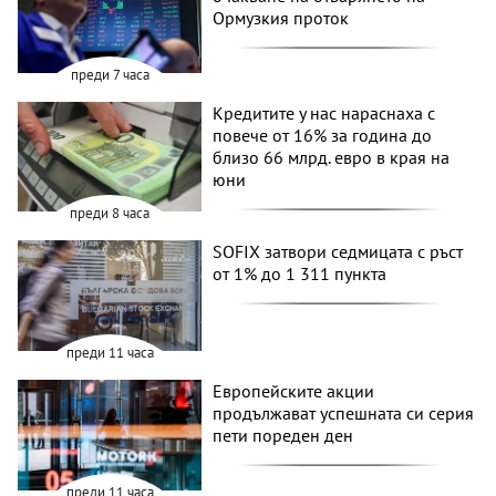
Ормузкия проток
преди 7 часа
Кредитите у нас нараснаха с
повече от 16% за година до
близо 66 млрд. евро в края на
юни
преди 8 часа
SOFIX затвори седмицата с ръст
от 1% до 1 311 пункта
преди 11 часа
Европейските акции
продължават успешната си серия
пети пореден ден
преди 11 часа