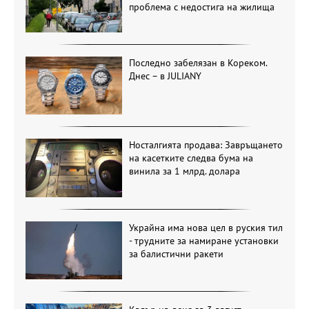
проблема с недостига на жилища
Последно забелязан в Кореком.
Днес – в JULIANY
Носталгията продава: Завръщането
на касетките следва бума на
винила за 1 млрд. долара
Украйна има нова цел в руския тил
- трудните за намиране установки
за балистични ракети