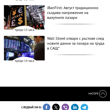
iBanFirst: Август традиционно
създава напрежение на
валутните пазари
преди 13 часа
Wall Street отваря с ръстове след
новите данни за пазара на труда
в САЩ*
преди 14 часа
НАГОРЕ
СЛЕДВАЙ НИ В: