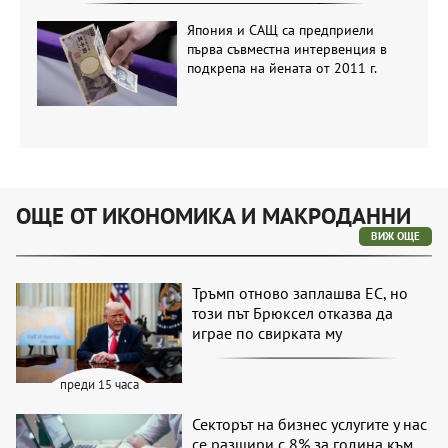
Япония и САЩ са предприели
първа съвместна интервенция в
подкрепа на йената от 2011 г.
ОЩЕ ОТ ИКОНОМИКА И МАКРОДАННИ
ВИЖ ОЩЕ
Тръмп отново заплашва ЕС, но
този път Брюксел отказва да
играе по свирката му
преди 15 часа
Секторът на бизнес услугите у нас
се разшири с 8% за година към