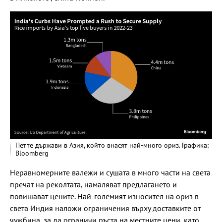
Петте държави в Азия, който внасят най-много ориз. Графика:
Bloomberg
Неравномерните валежи и сушата в много части на света
пречат на реколтата, намаляват предлагането и
повишават цените. Най-големият износител на ориз в
света Индия наложи ограничения върху доставките от
чужбина, за да ограничи ръста на местните цени, като