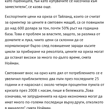
като пшеницата, тъй като купувачите се насочиха към
заместители“, се казва още.
Експортните цени на ориза от Тайланд, които се считат
за ориентир за цените в световен мащаб, са се повишили
до над 600 долара за тон, почти 50% ръст на годишна
база. Това е проблем за властите, защото, за разлика от
доматите и лука, чиито цени са склонни да се
нормализират бързо след повишение заради късите
цикли за прибиране на реколтата, цените на ориза могат
да останат високи за много по-дълго време, смята
Нойман.
Световният внос на ориз като дял от потреблението се е
увеличил приблизително два пъти през последните 25
години и е нараснал с около четири процентни пункта от
кризата през 2008 г. насам, пише в бележката. „Това
означава, че затрудненията на една икономика могат да
имат много по-големи последици върху други, отколкото
в миналото“, смята Нойман.